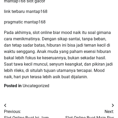
mantap168 slot gacor
link terbaru mantap168
pragmatic mantap168
Pada akhirnya, slot online biar mood naik itu soal gimana
cara menikmatinya. Dengan sikap santai, tanpa beban,
dan tetap sadar batas, hiburan ini bisa jadi teman kecil di
waktu senggang. Anak muda yang paham esensi hiburan
bakal lebih fokus ke keseruannya, bukan sekadar hasil.
Saat tawa kecil muncul, senyum keangkat, dan pikiran jadi
lebih rileks, di situlah tujuan utamanya tercapai. Mood
naik, hari pun terasa lebih asik buat dijalanin.
Posted in
Uncategorized
Post
Previous:
Next:
navigation
Slot Online Buat Isi Jam
Slot Online Buat Main Pas