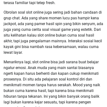
terasa familiar tapi tetep fresh.
Obrolan soal slot online juga sering jadi bahan candaan di
grup chat. Ada yang share momen lucu pas hampir kena
jackpot, ada yang pamer hasil spin yang bikin senyum, ada
juga yang cuma cerita soal visual game yang estetik. Dari
situ kelihatan kalau slot online bukan cuma soal hasil
akhir, tapi juga pengalaman mainnya. Interaksi sosial kecil
kayak gini bisa nambah rasa kebersamaan, walau cuma
lewat layar.
Menariknya lagi, slot online bisa jadi sarana buat belajar
ngatur emosi. Anak muda yang main santai biasanya
ngerti kapan harus berhenti dan kapan cukup menikmati
prosesnya. Di situ ada pelajaran soal kontrol diri dan
menikmati momen tanpa harus serakah. Mood yang naik
bukan cuma karena hasil, tapi karena bisa menikmati
hiburan tanpa tekanan. Ini yang bikin banyak orang balik
lagi bukan karena kejar sesuatu, tapi karena pengen