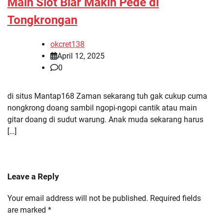
Main Slot Biar Makin Pede di
Tongkrongan
okcret138
April 12, 2025
0
di situs Mantap168 Zaman sekarang tuh gak cukup cuma
nongkrong doang sambil ngopi-ngopi cantik atau main
gitar doang di sudut warung. Anak muda sekarang harus
[…]
Leave a Reply
Your email address will not be published.
Required fields
are marked
*