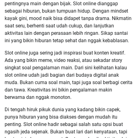
pentingnya main dengan bijak. Slot online dianggap
sebagai hiburan, bukan tumpuan hidup. Dengan mindset
kayak gini, mood naik bisa didapet tanpa drama. Nikmatin
saat seru, berhenti saat udah cukup, dan lanjutkan
aktivitas lain dengan perasaan lebih ringan. Sikap santai
ini yang bikin hiburan tetap sehat dan nggak kebablasan.
Slot online juga sering jadi inspirasi buat konten kreatif.
Ada yang bikin meme, video reaksi, atau sekadar story
singkat soal pengalaman main. Dari sini kelihatan kalau
slot online udah jadi bagian dari budaya digital anak
muda. Bukan cuma soal main, tapi juga soal berbagi cerita
dan tawa. Kreativitas ini bikin pengalaman makin
berwarna dan nggak monoton.
Di tengah hiruk pikuk dunia yang kadang bikin capek,
punya hiburan yang bisa diakses dengan mudah itu
penting. Slot online hadir sebagai salah satu opsi buat
ngasih jeda sejenak. Bukan buat lari dari kenyataan, tapi