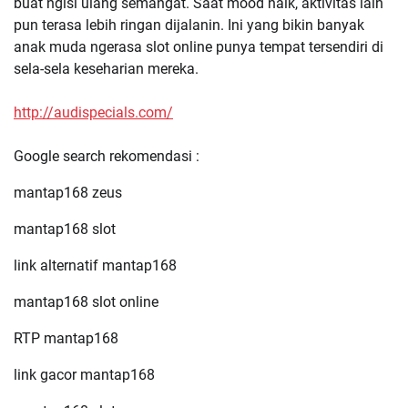
buat ngisi ulang semangat. Saat mood naik, aktivitas lain
pun terasa lebih ringan dijalanin. Ini yang bikin banyak
anak muda ngerasa slot online punya tempat tersendiri di
sela-sela keseharian mereka.
http://audispecials.com/
Google search rekomendasi :
mantap168 zeus
mantap168 slot
link alternatif mantap168
mantap168 slot online
RTP mantap168
link gacor mantap168