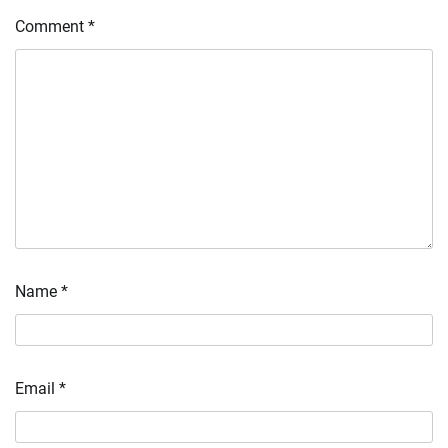
Comment
*
Name
*
Email
*