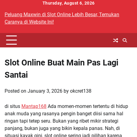
Skip
Thursday, August 6, 2026
to
Peluang Maxwin di Slot Online Lebih Besar, Temukan
content
Caranya di Website Ini!
Slot Online Buat Main Pas Lagi
Santai
Posted on
January 3, 2026
by
okcret138
di situs
Mantap168
Ada momen-momen tertentu di hidup
anak muda yang rasanya pengin banget diisi sama hal
ringan tapi tetep seru. Bukan yang ribet mikir strategi
panjang, bukan juga yang bikin kepala panas. Nah, di
situasi kayak gini, slot online sering jadi pilihan karena