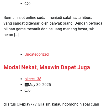
0
Bermain slot online sudah menjadi salah satu hiburan
yang sangat digemari oleh banyak orang. Dengan berbagai
pilihan game menarik dan peluang menang besar, tak
heran […]
Uncategorized
Modal Nekat, Maxwin Dapet Juga
okcret138
May 30, 2025
0
di situs Okeplay777 Gila sih, kalau ngomongin soal cuan