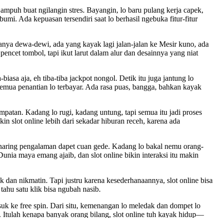
ampuh buat ngilangin stres. Bayangin, lo baru pulang kerja capek,
umi. Ada kepuasan tersendiri saat lo berhasil ngebuka fitur-fitur
sanya dewa-dewi, ada yang kayak lagi jalan-jalan ke Mesir kuno, ada
 pencet tombol, tapi ikut larut dalam alur dan desainnya yang niat
biasa aja, eh tiba-tiba jackpot nongol. Detik itu juga jantung lo
mua penantian lo terbayar. Ada rasa puas, bangga, bahkan kayak
sempatan. Kadang lo rugi, kadang untung, tapi semua itu jadi proses
kin slot online lebih dari sekadar hiburan receh, karena ada
pe sharing pengalaman dapet cuan gede. Kadang lo bakal nemu orang-
unia maya emang ajaib, dan slot online bikin interaksi itu makin
ik dan nikmatin. Tapi justru karena kesederhanaannya, slot online bisa
tahu satu klik bisa ngubah nasib.
asuk ke free spin. Dari situ, kemenangan lo meledak dan dompet lo
. Itulah kenapa banyak orang bilang, slot online tuh kayak hidup—