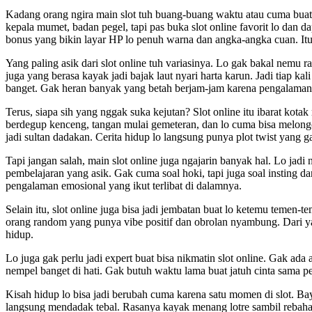
Kadang orang ngira main slot tuh buang-buang waktu atau cuma buat o
kepala mumet, badan pegel, tapi pas buka slot online favorit lo dan da
bonus yang bikin layar HP lo penuh warna dan angka-angka cuan. Itu 
Yang paling asik dari slot online tuh variasinya. Lo gak bakal nemu 
juga yang berasa kayak jadi bajak laut nyari harta karun. Jadi tiap ka
banget. Gak heran banyak yang betah berjam-jam karena pengalaman
Terus, siapa sih yang nggak suka kejutan? Slot online itu ibarat kotak 
berdegup kenceng, tangan mulai gemeteran, dan lo cuma bisa melong
jadi sultan dadakan. Cerita hidup lo langsung punya plot twist yang g
Tapi jangan salah, main slot online juga ngajarin banyak hal. Lo jadi 
pembelajaran yang asik. Gak cuma soal hoki, tapi juga soal insting dan
pengalaman emosional yang ikut terlibat di dalamnya.
Selain itu, slot online juga bisa jadi jembatan buat lo ketemu temen-
orang random yang punya vibe positif dan obrolan nyambung. Dari yang
hidup.
Lo juga gak perlu jadi expert buat bisa nikmatin slot online. Gak ada 
nempel banget di hati. Gak butuh waktu lama buat jatuh cinta sama per
Kisah hidup lo bisa jadi berubah cuma karena satu momen di slot. Baya
langsung mendadak tebal. Rasanya kayak menang lotre sambil rebahan.