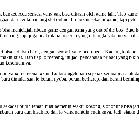
ok banget. Ada sensasi yang gak bisa dikasih oleh game lain. Tiap game 
n dari cerita panjang slot online. Ini bukan sekadar game, tapi petual
Lo bisa menjelajah ribuan game dengan tema yang out of the box. Satu hari
at menang, tapi juga buat nikmatin cerita yang dibungkus dalam visual 
ari bisa jadi bab baru, dengan sensasi yang beda-beda. Kadang lo dapet 
o makin kuat. Dan tiap lo menang, itu jadi pencapaian pribadi yang bikin
an keseruannya.
arian yang menyenangkan. Lo bisa ngelupain sejenak semua masalah dan 
 baru dimulai saat lo berani nyoba, berani berharap, dan berani bermim
atau sekadar butuh teman buat nemenin waktu kosong, slot online bisa ja
embaran baru dari kisah lo, dan lo yang nentuin endingnya. Jadi, siapin