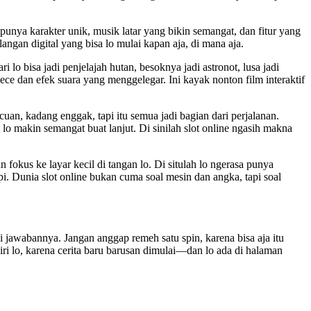
punya karakter unik, musik latar yang bikin semangat, dan fitur yang
angan digital yang bisa lo mulai kapan aja, di mana aja.
 lo bisa jadi penjelajah hutan, besoknya jadi astronot, lusa jadi
kece dan efek suara yang menggelegar. Ini kayak nonton film interaktif
cuan, kadang enggak, tapi itu semua jadi bagian dari perjalanan.
 lo makin semangat buat lanjut. Di sinilah slot online ngasih makna
fokus ke layar kecil di tangan lo. Di situlah lo ngerasa punya
pi. Dunia slot online bukan cuma soal mesin dan angka, tapi soal
di jawabannya. Jangan anggap remeh satu spin, karena bisa aja itu
 diri lo, karena cerita baru barusan dimulai—dan lo ada di halaman