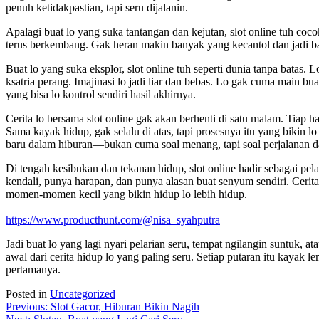
penuh ketidakpastian, tapi seru dijalanin.
Apalagi buat lo yang suka tantangan dan kejutan, slot online tuh coc
terus berkembang. Gak heran makin banyak yang kecantol dan jadi bagia
Buat lo yang suka eksplor, slot online tuh seperti dunia tanpa batas. 
ksatria perang. Imajinasi lo jadi liar dan bebas. Lo gak cuma main bu
yang bisa lo kontrol sendiri hasil akhirnya.
Cerita lo bersama slot online gak akan berhenti di satu malam. Tiap h
Sama kayak hidup, gak selalu di atas, tapi prosesnya itu yang bikin l
baru dalam hiburan—bukan cuma soal menang, tapi soal perjalanan d
Di tengah kesibukan dan tekanan hidup, slot online hadir sebagai pel
kendali, punya harapan, dan punya alasan buat senyum sendiri. Cerita
momen-momen kecil yang bikin hidup lo lebih hidup.
https://www.producthunt.com/@nisa_syahputra
Jadi buat lo yang lagi nyari pelarian seru, tempat ngilangin suntuk, 
awal dari cerita hidup lo yang paling seru. Setiap putaran itu kayak l
pertamanya.
Posted in
Uncategorized
Post
Previous:
Slot Gacor, Hiburan Bikin Nagih