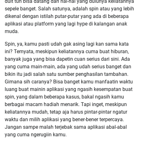
duit tuh bisa datang dari hal-hal yang dulunya keliatannya
sepele banget. Salah satunya, adalah spin atau yang lebih
dikenal dengan istilah putar-putar yang ada di beberapa
aplikasi atau platform yang lagi hype di kalangan anak
muda.
Spin, ya, kamu pasti udah gak asing lagi kan sama kata
ini? Ternyata, meskipun keliatannya cuma buat hiburan,
banyak juga yang bisa dapetin cuan serius dari sini. Ada
yang cuma main-main, ada yang udah serius banget dan
bikin itu jadi salah satu sumber penghasilan tambahan.
Gimana sih caranya? Bisa banget kamu manfaatin waktu
luang buat mainin aplikasi yang ngasih kesempatan buat
spin, yang dalam beberapa kasus, bakal ngasih kamu
berbagai macam hadiah menarik. Tapi inget, meskipun
keliatannya mudah, tetap aja harus pintar-pintar ngatur
waktu dan milih aplikasi yang bener-bener terpercaya.
Jangan sampe malah terjebak sama aplikasi abal-abal
yang cuma ngerugiin kamu.