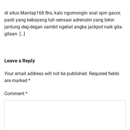
di situs Mantap168 Bro, kalo ngomongin soal spin gacor,
pasti yang kebayang tuh sensasi adrenalin yang bikin
jantung deg-degan sambil ngeliat angka jackpot naik gila-
gilaan. […]
Leave a Reply
Your email address will not be published.
Required fields
are marked
*
Comment
*