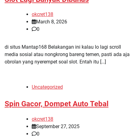
okcret138
March 8, 2026
0
di situs Mantap168 Belakangan ini kalau lo lagi scroll
media sosial atau nongkrong bareng temen, pasti ada aja
obrolan yang nyerempet soal slot. Entah itu […]
Uncategorized
Spin Gacor, Dompet Auto Tebal
okcret138
September 27, 2025
0