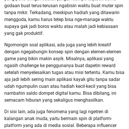
godaan buat terus-terusan ngabisin waktu buat muter spin
tanpa mikir. Terkadang, meskipun hadiah yang ditawarin
menggoda, kamu harus tetep bisa nge-manage waktu
supaya gak jadi boros waktu atau malah jadi kebiasaan
yang gak produktif.
Ngomongin soal aplikasi, ada juga yang lebih kreatif
dengan ngegabungin konsep spin dengan elemen-elemen
game yang bikin makin asyik. Misalnya, aplikasi yang
ngasih challenge ke penggunanya buat dapetin reward
setelah menyelesaikan tugas atau misi tertentu. Kamu bisa
aja jadi lebih sering main aplikasi kayak gitu tanpa sadar
udah ngumpulin cuan atau hadiah kecil-kecil yang bisa
nambahin saldo dompet digital kamu. Bisa dibilang, ini
semacam hiburan yang sekaligus menghasilkan.
Di sisi lain, ada juga fenomena yang lagi ngetren di
kalangan anak muda, yaitu bermain spin di platform-
platform yang ada di media sosial. Beberapa influencer