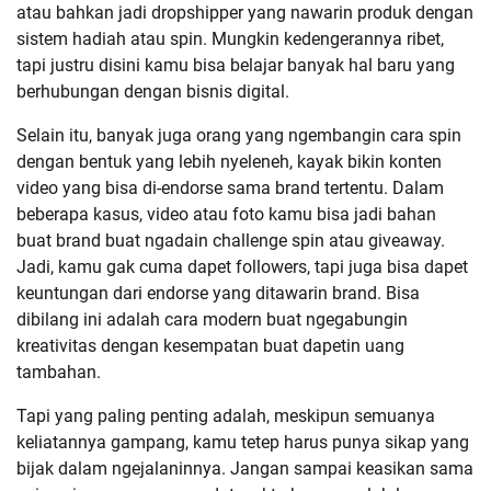
atau bahkan jadi dropshipper yang nawarin produk dengan
sistem hadiah atau spin. Mungkin kedengerannya ribet,
tapi justru disini kamu bisa belajar banyak hal baru yang
berhubungan dengan bisnis digital.
Selain itu, banyak juga orang yang ngembangin cara spin
dengan bentuk yang lebih nyeleneh, kayak bikin konten
video yang bisa di-endorse sama brand tertentu. Dalam
beberapa kasus, video atau foto kamu bisa jadi bahan
buat brand buat ngadain challenge spin atau giveaway.
Jadi, kamu gak cuma dapet followers, tapi juga bisa dapet
keuntungan dari endorse yang ditawarin brand. Bisa
dibilang ini adalah cara modern buat ngegabungin
kreativitas dengan kesempatan buat dapetin uang
tambahan.
Tapi yang paling penting adalah, meskipun semuanya
keliatannya gampang, kamu tetep harus punya sikap yang
bijak dalam ngejalaninnya. Jangan sampai keasikan sama