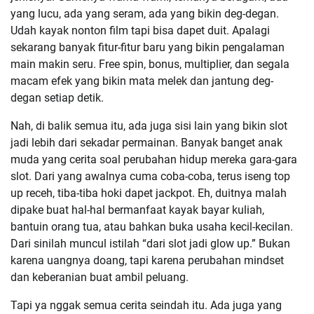
yang lucu, ada yang seram, ada yang bikin deg-degan.
Udah kayak nonton film tapi bisa dapet duit. Apalagi
sekarang banyak fitur-fitur baru yang bikin pengalaman
main makin seru. Free spin, bonus, multiplier, dan segala
macam efek yang bikin mata melek dan jantung deg-
degan setiap detik.
Nah, di balik semua itu, ada juga sisi lain yang bikin slot
jadi lebih dari sekadar permainan. Banyak banget anak
muda yang cerita soal perubahan hidup mereka gara-gara
slot. Dari yang awalnya cuma coba-coba, terus iseng top
up receh, tiba-tiba hoki dapet jackpot. Eh, duitnya malah
dipake buat hal-hal bermanfaat kayak bayar kuliah,
bantuin orang tua, atau bahkan buka usaha kecil-kecilan.
Dari sinilah muncul istilah “dari slot jadi glow up.” Bukan
karena uangnya doang, tapi karena perubahan mindset
dan keberanian buat ambil peluang.
Tapi ya nggak semua cerita seindah itu. Ada juga yang