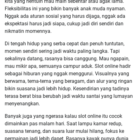
kita yang nentuin mau main sebentar atau agak lama.
Fleksibilitas ini yang bikin banyak anak muda nyaman.
Nggak ada aturan sosial yang harus dijaga, nggak ada
ekspektasi harus jadi siapa, cukup jadi diri sendiri dan
nikmatin momennya.
Di tengah hidup yang serba cepat dan penuh tuntutan,
momen sendiri sering jadi waktu paling langka. Tapi
sekalinya datang, rasanya bisa canggung. Mau ngapain,
mau mikir apa, semuanya campur aduk. Slot online hadir
sebagai hiburan yang nggak menggurui. Visualnya yang
berwarna, tema-tema yang beragam, dan alur yang ringan
bikin suasana jadi lebih hidup. Kesendirian yang tadinya
terasa berat bisa berubah jadi waktu santai yang lumayan
menyenangkan.
Banyak juga yang ngerasa kalau slot online itu cocok
dimainkan pas malam hari. Saat lampu kamar redup,
suasana tenang, dan suara luar mulai hilang, fokus ke
permainan jadi lebih dapet. Rasanya kayak punya dunia