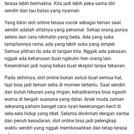
terasa lebih bermakna. Kita jadi lebih peka sama diri
sendiri dan tau batas yang nyaman.
Yang bikin slot online terasa cocok sebagai teman saat
sendiri adalah sifatnya yang personal. Setiap orang punya
selera dan cara nikmatin yang beda. Ada yang suka
tampilannya rame, ada yang lebih suka yang simpel.
Semua pilihan itu ada di tangan kita. Nggak ada paksaan,
nggak ada keharusan buat ngikutin tren orang lain.
Kesendirian jadi ruang bebas buat eksplor tanpa tekanan.
Pada akhirnya, slot online bukan solusi buat semua hal,
tapi bisa jadi teman setia di momen tertentu. Saat sendiri
dan butuh hiburan yang ringan, kehadirannya bisa ngasih
warna di tengah suasana yang datar. Anak muda zaman
sekarang paham banget cara nyari kesenangan kecil di
sela-sela hidup yang ribet. Selama dinikmati dengan santai
dan penuh kesadaran, slot online bisa jadi pelengkap
waktu sendiri yang nggak membosankan dan tetap terasa