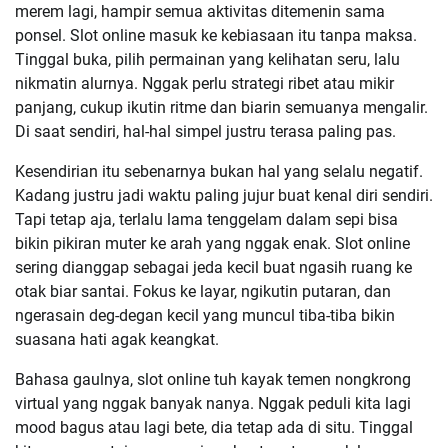
merem lagi, hampir semua aktivitas ditemenin sama
ponsel. Slot online masuk ke kebiasaan itu tanpa maksa.
Tinggal buka, pilih permainan yang kelihatan seru, lalu
nikmatin alurnya. Nggak perlu strategi ribet atau mikir
panjang, cukup ikutin ritme dan biarin semuanya mengalir.
Di saat sendiri, hal-hal simpel justru terasa paling pas.
Kesendirian itu sebenarnya bukan hal yang selalu negatif.
Kadang justru jadi waktu paling jujur buat kenal diri sendiri.
Tapi tetap aja, terlalu lama tenggelam dalam sepi bisa
bikin pikiran muter ke arah yang nggak enak. Slot online
sering dianggap sebagai jeda kecil buat ngasih ruang ke
otak biar santai. Fokus ke layar, ngikutin putaran, dan
ngerasain deg-degan kecil yang muncul tiba-tiba bikin
suasana hati agak keangkat.
Bahasa gaulnya, slot online tuh kayak temen nongkrong
virtual yang nggak banyak nanya. Nggak peduli kita lagi
mood bagus atau lagi bete, dia tetap ada di situ. Tinggal