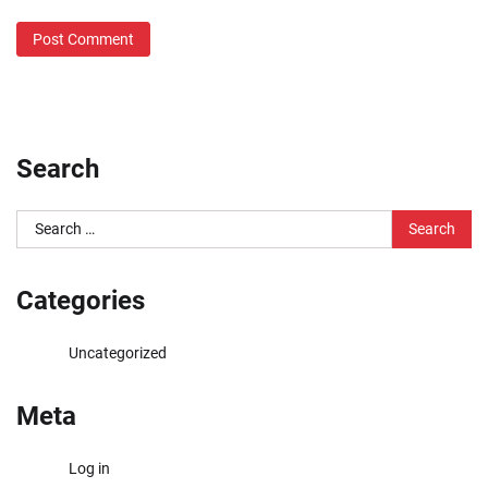
Search
Search
for:
Categories
Uncategorized
Meta
Log in