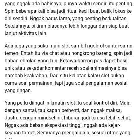
yang nggak ada habisnya, punya waktu sendiri itu penting.
Spin beberapa kali bisa jadi ritual kecil buat balik fokus ke
diri sendiri. Nggak harus lama, yang penting berkualitas.
Setelahnya, pikiran biasanya lebih longgar dan siap buat
lanjut aktivitas lain.
Ada juga yang suka main slot sambil ngobrol santai sama
temen. Entah itu via chat atau nongkrong bareng, spin jadi
bahan obrolan yang fun. Ketawa bareng pas dapet hasil
unik atau sekadar komentar receh soal animasinya bisa
nambah keakraban. Dari situ keliatan kalau slot bukan
cuma soal permainan, tapi juga soal pengalaman sosial
yang ringan.
Yang perlu diingat, nikmatin slot itu soal kontrol diri. Main
dengan santai, tau kapan berhenti, dan nggak maksa.
Justru dengan mindset ini, hiburan jadi terasa lebih sehat.
Nggak ada beban ekspektasi tinggi, nggak ada kejar-
kejaran target. Semuanya mengalir aja, sesuai ritme yang