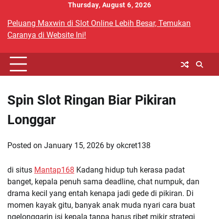
Skip
Thursday, August 6, 2026
to
Peluang Maxwin di Slot Online Lebih Besar, Temukan
content
Caranya di Website Ini!
Spin Slot Ringan Biar Pikiran
Longgar
Posted on
January 15, 2026
by
okcret138
di situs
Mantap168
Kadang hidup tuh kerasa padat
banget, kepala penuh sama deadline, chat numpuk, dan
drama kecil yang entah kenapa jadi gede di pikiran. Di
momen kayak gitu, banyak anak muda nyari cara buat
ngelonggarin isi kepala tanpa harus ribet mikir strategi