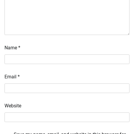
Name
*
Email
*
Website