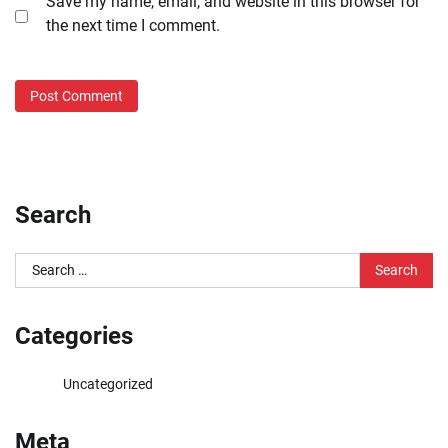
Save my name, email, and website in this browser for
the next time I comment.
Search
Search
for:
Categories
Uncategorized
Meta