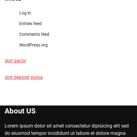
Log in
Entries feed
Comments feed
WordPress.org
slot gacor
slot deposit pulsa
About US
Lorem ipsum dolor sit amet consectetur dipisicing elit sed
do eiusmod tempor incididunt ut labore et dolore magna