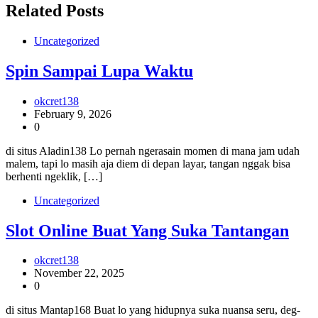
Related Posts
Uncategorized
Spin Sampai Lupa Waktu
okcret138
February 9, 2026
0
di situs Aladin138 Lo pernah ngerasain momen di mana jam udah
malem, tapi lo masih aja diem di depan layar, tangan nggak bisa
berhenti ngeklik, […]
Uncategorized
Slot Online Buat Yang Suka Tantangan
okcret138
November 22, 2025
0
di situs Mantap168 Buat lo yang hidupnya suka nuansa seru, deg-