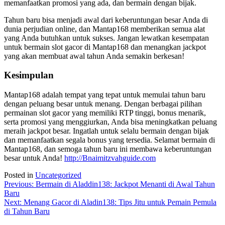
memanfaatkan promosi yang ada, dan bermain dengan bijak.
Tahun baru bisa menjadi awal dari keberuntungan besar Anda di
dunia perjudian online, dan Mantap168 memberikan semua alat
yang Anda butuhkan untuk sukses. Jangan lewatkan kesempatan
untuk bermain slot gacor di Mantap168 dan menangkan jackpot
yang akan membuat awal tahun Anda semakin berkesan!
Kesimpulan
Mantap168 adalah tempat yang tepat untuk memulai tahun baru
dengan peluang besar untuk menang. Dengan berbagai pilihan
permainan slot gacor yang memiliki RTP tinggi, bonus menarik,
serta promosi yang menggiurkan, Anda bisa meningkatkan peluang
meraih jackpot besar. Ingatlah untuk selalu bermain dengan bijak
dan memanfaatkan segala bonus yang tersedia. Selamat bermain di
Mantap168, dan semoga tahun baru ini membawa keberuntungan
besar untuk Anda!
http://Bnaimitzvahguide.com
Posted in
Uncategorized
Post
Previous:
Bermain di Aladdin138: Jackpot Menanti di Awal Tahun
Baru
navigation
Next:
Menang Gacor di Aladin138: Tips Jitu untuk Pemain Pemula
di Tahun Baru