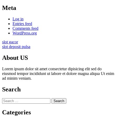
Meta
Log in
Entries feed
Comments feed
WordPress.org
slot gacor
slot deposit pulsa
About US
Lorem ipsum dolor sit amet consectetur dipisicing elit sed do
eiusmod tempor incididunt ut labore et dolore magna aliqua Ut enim
ad minim veniam.
Search
Search
for:
Categories