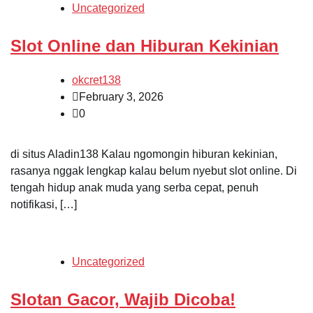
Uncategorized
Slot Online dan Hiburan Kekinian
okcret138
February 3, 2026
0
di situs Aladin138 Kalau ngomongin hiburan kekinian,
rasanya nggak lengkap kalau belum nyebut slot online. Di
tengah hidup anak muda yang serba cepat, penuh
notifikasi, […]
Uncategorized
Slotan Gacor, Wajib Dicoba!