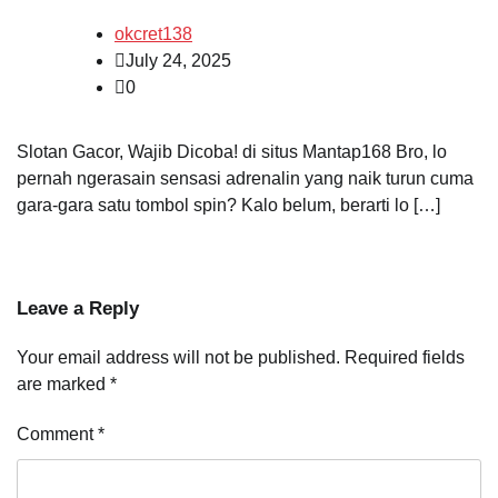
okcret138
July 24, 2025
0
Slotan Gacor, Wajib Dicoba! di situs Mantap168 Bro, lo
pernah ngerasain sensasi adrenalin yang naik turun cuma
gara-gara satu tombol spin? Kalo belum, berarti lo […]
Leave a Reply
Your email address will not be published.
Required fields
are marked
*
Comment
*