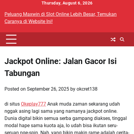
Skip
Thursday, August 6, 2026
to
Peluang Maxwin di Slot Online Lebih Besar, Temukan
content
Caranya di Website Ini!
Jackpot Online: Jalan Gacor Isi
Tabungan
Posted on
September 26, 2025
by
okcret138
di situs
Okeplay777
Anak muda zaman sekarang udah
nggak asing lagi sama yang namanya jackpot online.
Dunia digital bikin semua serba gampang diakses, tinggal
modal hape sama kuota aja, lo udah bisa ikutan seru-
seruan nge-spin. Nah, yang bikin makin rame adalah cerita-