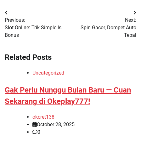
Post
Previous:
Next:
navigation
Slot Online: Trik Simple Isi
Spin Gacor, Dompet Auto
Bonus
Tebal
Related Posts
Uncategorized
Gak Perlu Nunggu Bulan Baru — Cuan
Sekarang di Okeplay777!
okcret138
October 28, 2025
0