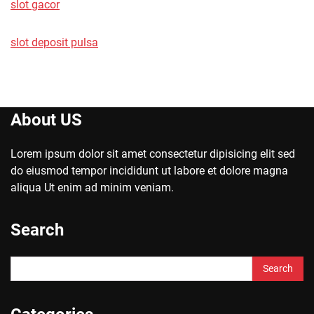
slot gacor
slot deposit pulsa
About US
Lorem ipsum dolor sit amet consectetur dipisicing elit sed
do eiusmod tempor incididunt ut labore et dolore magna
aliqua Ut enim ad minim veniam.
Search
Search
for: