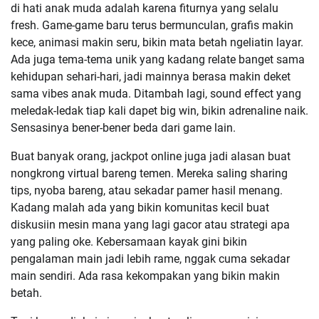
di hati anak muda adalah karena fiturnya yang selalu
fresh. Game-game baru terus bermunculan, grafis makin
kece, animasi makin seru, bikin mata betah ngeliatin layar.
Ada juga tema-tema unik yang kadang relate banget sama
kehidupan sehari-hari, jadi mainnya berasa makin deket
sama vibes anak muda. Ditambah lagi, sound effect yang
meledak-ledak tiap kali dapet big win, bikin adrenaline naik.
Sensasinya bener-bener beda dari game lain.
Buat banyak orang, jackpot online juga jadi alasan buat
nongkrong virtual bareng temen. Mereka saling sharing
tips, nyoba bareng, atau sekadar pamer hasil menang.
Kadang malah ada yang bikin komunitas kecil buat
diskusiin mesin mana yang lagi gacor atau strategi apa
yang paling oke. Kebersamaan kayak gini bikin
pengalaman main jadi lebih rame, nggak cuma sekadar
main sendiri. Ada rasa kekompakan yang bikin makin
betah.