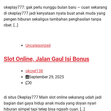
okeplay777: gak perlu nunggu bulan baru — cuan sekarang
di okeplay777 jadi kenyataan nyata buat anak muda yang
pengen hiburan sekaligus tambahan penghasilan tanpa
ribet. […]
Uncategorized
Slot Online, Jalan Gaul Isi Bonus
okcret138
September 29, 2025
0
di situs Okeplay777 Main slot online sekarang udah jadi
bagian dari gaya hidup anak muda yang doyan nyari
hiburan simpel tapi tetep bisa ngasih cuan. […]