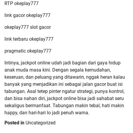
RTP okeplay777
link gacor okeplay777
okeplay777 slot gacor
link terbaru okeplay777
pragmatic okeplay777
Intinya, jackpot online udah jadi bagian dari gaya hidup
anak muda masa kini. Dengan segala kemudahan,
keseruan, dan peluang yang ditawarin, nggak heran kalau
banyak yang menjadikan ini sebagai jalan gacor buat isi
tabungan. Asal tetep pinter ngatur strategi, punya kontrol,
dan bisa nahan diri, jackpot online bisa jadi sahabat seru
sekaligus bermanfaat. Tabungan makin tebal, hati makin
happy, dan hari-hari lo jadi penuh warna.
Posted in
Uncategorized