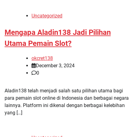
Uncategorized
Mengapa Aladin138 Jadi Pilihan
Utama Pemain Slot?
okcret138
December 3, 2024
0
Aladin138 telah menjadi salah satu pilihan utama bagi
para pemain slot online di Indonesia dan berbagai negara
lainnya. Platform ini dikenal dengan berbagai kelebihan
yang […]