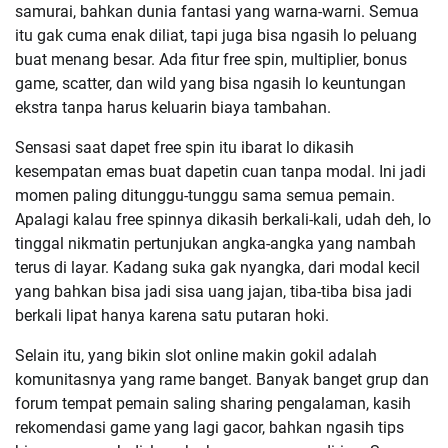
samurai, bahkan dunia fantasi yang warna-warni. Semua
itu gak cuma enak diliat, tapi juga bisa ngasih lo peluang
buat menang besar. Ada fitur free spin, multiplier, bonus
game, scatter, dan wild yang bisa ngasih lo keuntungan
ekstra tanpa harus keluarin biaya tambahan.
Sensasi saat dapet free spin itu ibarat lo dikasih
kesempatan emas buat dapetin cuan tanpa modal. Ini jadi
momen paling ditunggu-tunggu sama semua pemain.
Apalagi kalau free spinnya dikasih berkali-kali, udah deh, lo
tinggal nikmatin pertunjukan angka-angka yang nambah
terus di layar. Kadang suka gak nyangka, dari modal kecil
yang bahkan bisa jadi sisa uang jajan, tiba-tiba bisa jadi
berkali lipat hanya karena satu putaran hoki.
Selain itu, yang bikin slot online makin gokil adalah
komunitasnya yang rame banget. Banyak banget grup dan
forum tempat pemain saling sharing pengalaman, kasih
rekomendasi game yang lagi gacor, bahkan ngasih tips