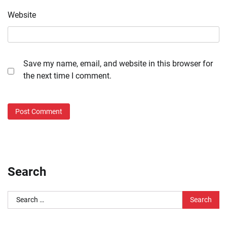
Website
Save my name, email, and website in this browser for
the next time I comment.
Search
Search
for: