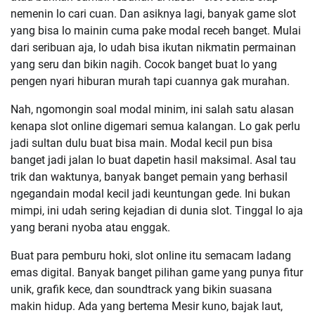
nemenin lo cari cuan. Dan asiknya lagi, banyak game slot
yang bisa lo mainin cuma pake modal receh banget. Mulai
dari seribuan aja, lo udah bisa ikutan nikmatin permainan
yang seru dan bikin nagih. Cocok banget buat lo yang
pengen nyari hiburan murah tapi cuannya gak murahan.
Nah, ngomongin soal modal minim, ini salah satu alasan
kenapa slot online digemari semua kalangan. Lo gak perlu
jadi sultan dulu buat bisa main. Modal kecil pun bisa
banget jadi jalan lo buat dapetin hasil maksimal. Asal tau
trik dan waktunya, banyak banget pemain yang berhasil
ngegandain modal kecil jadi keuntungan gede. Ini bukan
mimpi, ini udah sering kejadian di dunia slot. Tinggal lo aja
yang berani nyoba atau enggak.
Buat para pemburu hoki, slot online itu semacam ladang
emas digital. Banyak banget pilihan game yang punya fitur
unik, grafik kece, dan soundtrack yang bikin suasana
makin hidup. Ada yang bertema Mesir kuno, bajak laut,