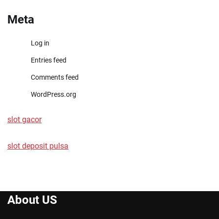
Meta
Log in
Entries feed
Comments feed
WordPress.org
slot gacor
slot deposit pulsa
About US