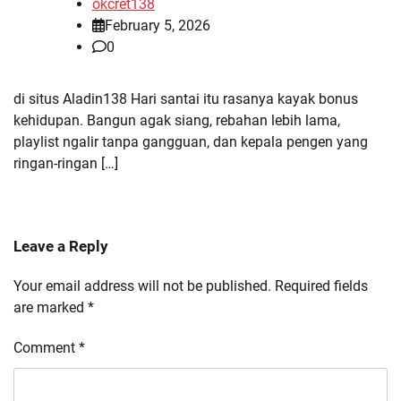
okcret138
February 5, 2026
0
di situs Aladin138 Hari santai itu rasanya kayak bonus
kehidupan. Bangun agak siang, rebahan lebih lama,
playlist ngalir tanpa gangguan, dan kepala pengen yang
ringan-ringan […]
Leave a Reply
Your email address will not be published.
Required fields
are marked
*
Comment
*