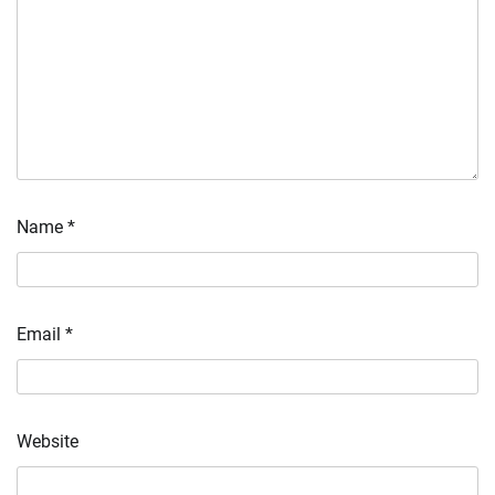
Name
*
Email
*
Website