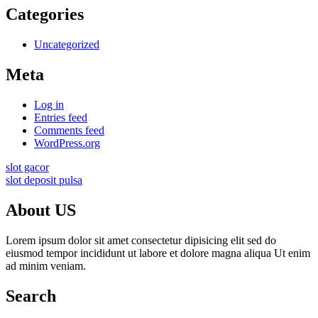
Categories
Uncategorized
Meta
Log in
Entries feed
Comments feed
WordPress.org
slot gacor
slot deposit pulsa
About US
Lorem ipsum dolor sit amet consectetur dipisicing elit sed do
eiusmod tempor incididunt ut labore et dolore magna aliqua Ut enim
ad minim veniam.
Search