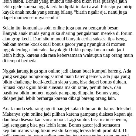
lebih stabil. Bonus yang muncul tiba-tiba bikin rasa puasnya jauh
lebih gede karena nggak terlalu dipikirin dari awal. Prinsipnya mirip
kayak anak muda yang sering bilang “biarin ngalir aja, nanti juga
dapet momen serunya sendiri”.
Selain itu, komunitas spin online juga punya pengaruh besar.
Banyak anak muda yang suka sharing pengalaman mereka di forum
atau grup kecil. Dari situ muncul banyak cerita sukses, tips iseng,
bahkan meme kocak soal bonus gacor yang nyangkut di momen
nggak terduga. Interaksi kayak gini bikin pengalaman main jadi
lebih hidup, karena ada rasa kebersamaan walaupun tiap orang main
di tempat berbeda.
Nggak jarang juga spin online jadi alasan buat kumpul bareng. Ada
yang sengaja nongkrong sambil main bareng temen, ada juga yang
bikin challenge kecil-kecilan siapa yang bisa dapet bonus duluan.
Situasi kayak gini bikin suasana makin rame, penuh tawa, dan
pastinya bikin momen nggak gampang dilupain. Bonus yang
didapet jadi lebih berharga karena dibagi bareng orang lain.
Anak muda sekarang ngerti banget kalau hiburan itu harus fleksibel.
Makanya spin online jadi pilihan karena gampang diakses kapan aja
dan bisa disesuaikan sama mood. Lagi suntuk bisa main sebentar,
lagi senggang bisa gas lebih lama. Bonus gacor jadi semacam
kejutan manis yang bikin waktu kosong terasa lebih produktif. Di
balik semua itu, yang paling penting tetap rasa enjoy yang muncul