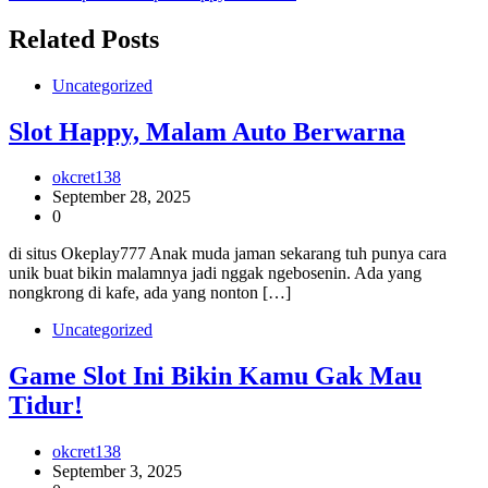
navigation
Related Posts
Uncategorized
Slot Happy, Malam Auto Berwarna
okcret138
September 28, 2025
0
di situs Okeplay777 Anak muda jaman sekarang tuh punya cara
unik buat bikin malamnya jadi nggak ngebosenin. Ada yang
nongkrong di kafe, ada yang nonton […]
Uncategorized
Game Slot Ini Bikin Kamu Gak Mau
Tidur!
okcret138
September 3, 2025