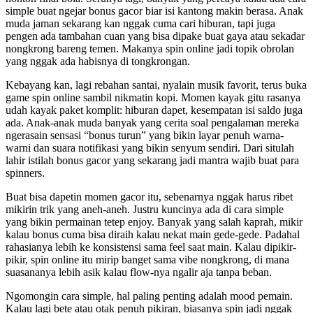
simple buat ngejar bonus gacor biar isi kantong makin berasa. Anak
muda jaman sekarang kan nggak cuma cari hiburan, tapi juga
pengen ada tambahan cuan yang bisa dipake buat gaya atau sekadar
nongkrong bareng temen. Makanya spin online jadi topik obrolan
yang nggak ada habisnya di tongkrongan.
Kebayang kan, lagi rebahan santai, nyalain musik favorit, terus buka
game spin online sambil nikmatin kopi. Momen kayak gitu rasanya
udah kayak paket komplit: hiburan dapet, kesempatan isi saldo juga
ada. Anak-anak muda banyak yang cerita soal pengalaman mereka
ngerasain sensasi “bonus turun” yang bikin layar penuh warna-
warni dan suara notifikasi yang bikin senyum sendiri. Dari situlah
lahir istilah bonus gacor yang sekarang jadi mantra wajib buat para
spinners.
Buat bisa dapetin momen gacor itu, sebenarnya nggak harus ribet
mikirin trik yang aneh-aneh. Justru kuncinya ada di cara simple
yang bikin permainan tetep enjoy. Banyak yang salah kaprah, mikir
kalau bonus cuma bisa diraih kalau nekat main gede-gede. Padahal
rahasianya lebih ke konsistensi sama feel saat main. Kalau dipikir-
pikir, spin online itu mirip banget sama vibe nongkrong, di mana
suasananya lebih asik kalau flow-nya ngalir aja tanpa beban.
Ngomongin cara simple, hal paling penting adalah mood pemain.
Kalau lagi bete atau otak penuh pikiran, biasanya spin jadi nggak