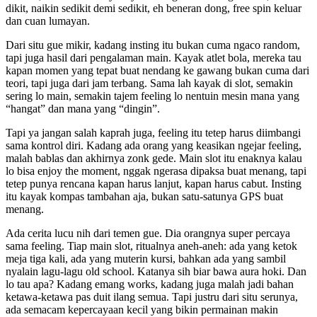
dikit, naikin sedikit demi sedikit, eh beneran dong, free spin keluar
dan cuan lumayan.
Dari situ gue mikir, kadang insting itu bukan cuma ngaco random,
tapi juga hasil dari pengalaman main. Kayak atlet bola, mereka tau
kapan momen yang tepat buat nendang ke gawang bukan cuma dari
teori, tapi juga dari jam terbang. Sama lah kayak di slot, semakin
sering lo main, semakin tajem feeling lo nentuin mesin mana yang
“hangat” dan mana yang “dingin”.
Tapi ya jangan salah kaprah juga, feeling itu tetep harus diimbangi
sama kontrol diri. Kadang ada orang yang keasikan ngejar feeling,
malah bablas dan akhirnya zonk gede. Main slot itu enaknya kalau
lo bisa enjoy the moment, nggak ngerasa dipaksa buat menang, tapi
tetep punya rencana kapan harus lanjut, kapan harus cabut. Insting
itu kayak kompas tambahan aja, bukan satu-satunya GPS buat
menang.
Ada cerita lucu nih dari temen gue. Dia orangnya super percaya
sama feeling. Tiap main slot, ritualnya aneh-aneh: ada yang ketok
meja tiga kali, ada yang muterin kursi, bahkan ada yang sambil
nyalain lagu-lagu old school. Katanya sih biar bawa aura hoki. Dan
lo tau apa? Kadang emang works, kadang juga malah jadi bahan
ketawa-ketawa pas duit ilang semua. Tapi justru dari situ serunya,
ada semacam kepercayaan kecil yang bikin permainan makin