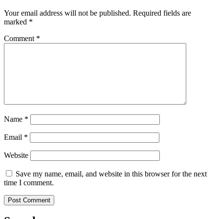
Your email address will not be published.
Required fields are
marked
*
Comment
*
Name
*
Email
*
Website
Save my name, email, and website in this browser for the next
time I comment.