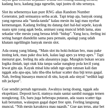
kadang lucu, kadang juga ngeselin, tapi justru di situ serunya.
Slot itu sebenernya kan pure RNG alias Random Number
Generator, jadi semuanya serba acak. Tapi tetap aja, banyak orang
yang ngerasa ada “tanda-tanda” kalau mesin itu lagi mau nyebar
kemenangan. Kadang feeling itu datang dari hal-hal sepele, kayak
suara spin yang agak beda, animasi yang muncul lebih lama, atau
sekadar vibe mesin yang berasa lebih “hidup”. Yang lucu, feeling ini
sering banget diandelin sama para pemain, apalagi yang udah
khatam ngelilingin banyak mesin slot.
Ada orang yang bilang, “Main slot itu hoki-hokian bro, mau pake
insting kek, mau pake doa kek, kalau lagi apes ya tetep apes.” Tapi
menurut gue, feeling itu ada alasannya juga. Mungkin bukan secara
logika ilmiah, tapi otak kita tanpa sadar nangkep pola kecil yang
lewat gitu aja. Kayak misal kita udah nge-spin ratusan kali dan
nggak ada apa-apa, lalu tiba-tiba keluar scatter dua biji terus gagal.
Nah, feeling biasanya muncul di situ, kayak ada sinyal “sedikit lagi
nih jackpot”.
Gue sendiri pernah ngerasain. Awalnya iseng doang, nggak ada
ekspektasi. Deposit kecil, niatnya main santai sambil nunggu temen
nongkrong. Eh, baru juga beberapa putaran, ada suara scatter tiga
kali beruntun, walaupun gagal dapet free spin. Feeling langsung
muncul, “Nih mesin kayaknya mau ngasih.” Gue gas terus, atur bet