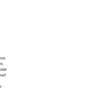
onus
n,
odal
mart
i