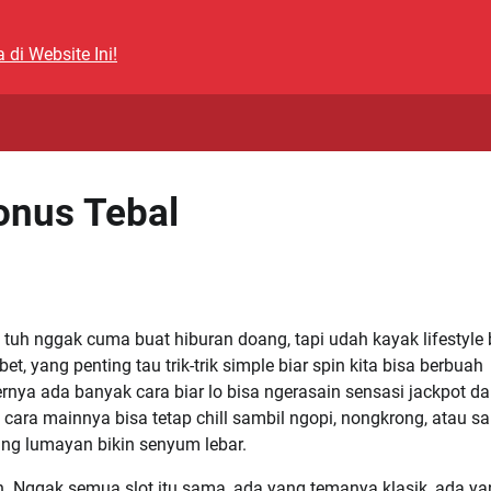
di Website Ini!
Bonus Tebal
 tuh nggak cuma buat hiburan doang, tapi udah kayak lifestyle 
t, yang penting tau trik-trik simple biar spin kita bisa berbuah
ernya ada banyak cara biar lo bisa ngerasain sensasi jackpot d
 cara mainnya bisa tetap chill sambil ngopi, nongkrong, atau s
ang lumayan bikin senyum lebar.
lih. Nggak semua slot itu sama, ada yang temanya klasik, ada y