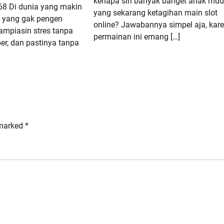
kenapa sih banyak banget anak mu
68 Di dunia yang makin
yang sekarang ketagihan main slot
sih yang gak pengen
online? Jawabannya simpel aja, kar
ampiasin stres tanpa
permainan ini emang […]
er, dan pastinya tanpa
 marked
*