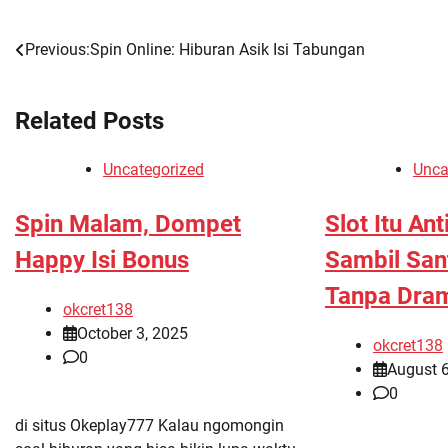
Previous:
Spin Online: Hiburan Asik Isi Tabungan
Post
navigation
Related Posts
Uncategorized
Unca
Spin Malam, Dompet
Slot Itu Ant
Happy Isi Bonus
Sambil San
Tanpa Dra
okcret138
October 3, 2025
okcret138
0
August 6
0
di situs Okeplay777 Kalau ngomongin