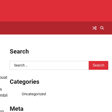
Search
Search
for:
buat
Categories
an
Uncategorized
ambil
Meta
ang