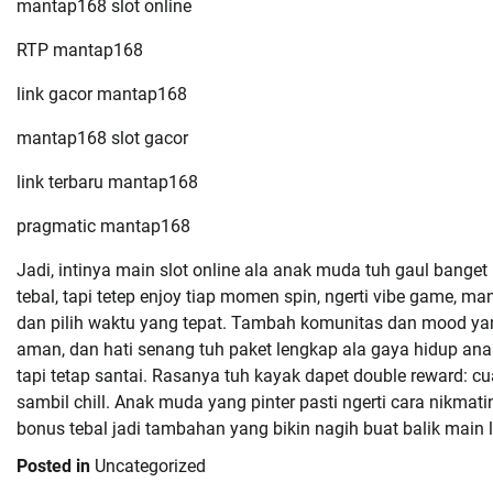
mantap168 slot online
RTP mantap168
link gacor mantap168
mantap168 slot gacor
link terbaru mantap168
pragmatic mantap168
Jadi, intinya main slot online ala anak muda tuh gaul banget
tebal, tapi tetep enjoy tiap momen spin, ngerti vibe game, 
dan pilih waktu yang tepat. Tambah komunitas dan mood yan
aman, dan hati senang tuh paket lengkap ala gaya hidup ana
tapi tetap santai. Rasanya tuh kayak dapet double reward: 
sambil chill. Anak muda yang pinter pasti ngerti cara nikmatin
bonus tebal jadi tambahan yang bikin nagih buat balik main 
Posted in
Uncategorized