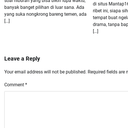
soal hiburan yang bisa bikin lupa waktu,
di situs Mantap1
banyak banget pilihan di luar sana. Ada
ribet ini, siapa 
yang suka nongkrong bareng temen, ada
tempat buat ngel
[…]
drama, tanpa bap
[…]
Leave a Reply
Your email address will not be published.
Required fields are
Comment
*