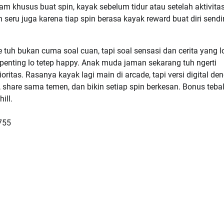
khusus buat spin, kayak sebelum tidur atau setelah aktivita
h seru juga karena tiap spin berasa kayak reward buat diri sendir
e tuh bukan cuma soal cuan, tapi soal sensasi dan cerita yang l
 penting lo tetep happy. Anak muda jaman sekarang tuh ngerti
ioritas. Rasanya kayak lagi main di arcade, tapi versi digital de
, share sama temen, dan bikin setiap spin berkesan. Bonus tebal
ill.
755