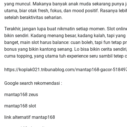
yang muncul. Makanya banyak anak muda sekarang punya jam 
utama, biar otak fresh, fokus, dan mood positif. Rasanya lebi
setelah beraktivitas seharian.
Terakhir, jangan lupa buat nikmatin setiap momen. Slot onlin
bikin sendiri. Kadang menang besar, kadang kalah, tapi yang
banget, main slot harus balance: cuan boleh, tapi fun tetap pr
bonus yang bikin kantong senang. Lo bisa bikin cerita sendiri
cuma topping, yang utama tuh experience seru sambil tetep ch
https://koplak021.tribunablog.com/mantap168-gacor-51849
Google search rekomendasi :
mantap168 zeus
mantap168 slot
link alternatif mantap168