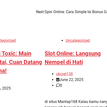
Next:
Spin Online: Cara Simple Isi Bonus G
tegorized
Uncategorized
i Toxic: Main
Slot Online: Langsung
tai, Cuan Datang
Nempel di Hati
ma!
okcret138
June 22, 2025
0
, 2025
di situs Mantap168 Kalau kamu nan