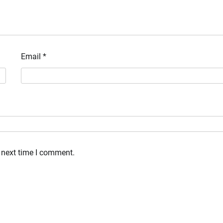
Email
*
 next time I comment.