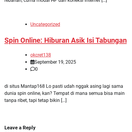
rebahan, cuma modal HP dan koneksi internet […]
Uncategorized
Spin Online: Hiburan Asik Isi Tabungan
okcret138
September 19, 2025
0
di situs Mantap168 Lo pasti udah nggak asing lagi sama
dunia spin online, kan? Tempat di mana semua bisa main
tanpa ribet, tapi tetap bikin […]
Leave a Reply