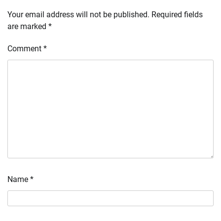
Your email address will not be published.
Required fields
are marked
*
Comment
*
Name
*