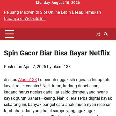
Skip
Monday, August 10, 2026
to
Peluang Maxwin di Slot Online Lebih Besar, Temukan
content
Caranya di Website Ini!
Spin Gacor Biar Bisa Bayar Netflix
Posted on
April 7, 2025
by
okcret138
di situs
Aladin138
Lu pernah nggak sih ngerasa hidup tuh
kayak roller coaster? Naik turun, kadang dapet cuan,
kadang harus ngelus dada liat saldo dompet yang nyaris
kayak gurun Sahara—kering. Nah, di era serba digital kayak
sekarang ini, banyak banget cara anak muda nyari recehan
tambahan, dari yang halal sampe yang agak-agak