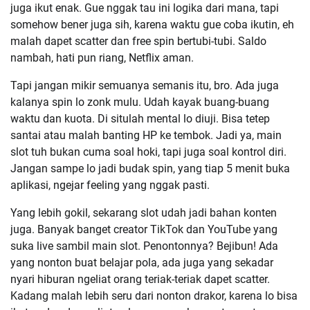
juga ikut enak. Gue nggak tau ini logika dari mana, tapi
somehow bener juga sih, karena waktu gue coba ikutin, eh
malah dapet scatter dan free spin bertubi-tubi. Saldo
nambah, hati pun riang, Netflix aman.
Tapi jangan mikir semuanya semanis itu, bro. Ada juga
kalanya spin lo zonk mulu. Udah kayak buang-buang
waktu dan kuota. Di situlah mental lo diuji. Bisa tetep
santai atau malah banting HP ke tembok. Jadi ya, main
slot tuh bukan cuma soal hoki, tapi juga soal kontrol diri.
Jangan sampe lo jadi budak spin, yang tiap 5 menit buka
aplikasi, ngejar feeling yang nggak pasti.
Yang lebih gokil, sekarang slot udah jadi bahan konten
juga. Banyak banget creator TikTok dan YouTube yang
suka live sambil main slot. Penontonnya? Bejibun! Ada
yang nonton buat belajar pola, ada juga yang sekadar
nyari hiburan ngeliat orang teriak-teriak dapet scatter.
Kadang malah lebih seru dari nonton drakor, karena lo bisa