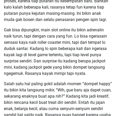
proses, karena tiap putaran itu kesempatan baru. Bahkan
kalo kalah beberapa kali, rasanya tetap fun karena tiap
putaran punya kejutan masing-masing. Ini bikin anak
muda gak bosen dan selalu penasaran pengen spin lagi.
Gak bisa dipungkiri, main slot online itu bikin adrenalin
naik turun, tapi dengan cara yang fun. Lo bisa ngerasain
sensasi kaya naik roller coaster mini, tapi dari tempat lo
duduk santai. Kadang lo spin beberapa kali dan ngerasa
kayak lagi di level game tertentu, tapi tiap level punya
surprise sendiri. Dan surprise itu kadang berupa jackpot
mini, kadang jackpot gede yang bikin dompet langsung
ngegemuk. Rasanya kayak mimpi tapi nyata.
Salah satu hal paling gokil adalah momen “dompet happy”
itu bikin kita langsung mikir, “Wih, gue baru aja dapet cuan,
sekarang enaknya buat apa nih?” Kadang kita jadi kreatif,
bikin rencana kecil buat treat diri sendiri. Entah itu jajan
enak, belanja kecil, atau cuma senyum-senyum sendiri
sambil liat saldo naik. Rasanya puas banget karena usaha