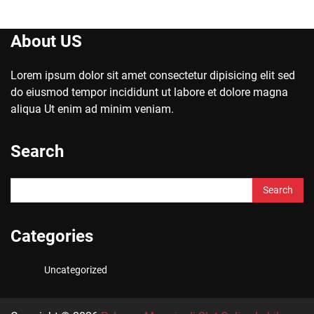
About US
Lorem ipsum dolor sit amet consectetur dipisicing elit sed
do eiusmod tempor incididunt ut labore et dolore magna
aliqua Ut enim ad minim veniam.
Search
Search
for:
Categories
Uncategorized