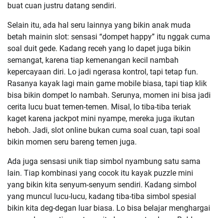
buat cuan justru datang sendiri.
Selain itu, ada hal seru lainnya yang bikin anak muda
betah mainin slot: sensasi “dompet happy” itu nggak cuma
soal duit gede. Kadang receh yang lo dapet juga bikin
semangat, karena tiap kemenangan kecil nambah
kepercayaan diri. Lo jadi ngerasa kontrol, tapi tetap fun.
Rasanya kayak lagi main game mobile biasa, tapi tiap klik
bisa bikin dompet lo nambah. Serunya, momen ini bisa jadi
cerita lucu buat temen-temen. Misal, lo tiba-tiba teriak
kaget karena jackpot mini nyampe, mereka juga ikutan
heboh. Jadi, slot online bukan cuma soal cuan, tapi soal
bikin momen seru bareng temen juga.
Ada juga sensasi unik tiap simbol nyambung satu sama
lain. Tiap kombinasi yang cocok itu kayak puzzle mini
yang bikin kita senyum-senyum sendiri. Kadang simbol
yang muncul lucu-lucu, kadang tiba-tiba simbol spesial
bikin kita deg-degan luar biasa. Lo bisa belajar menghargai