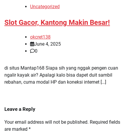
Uncategorized
Slot Gacor, Kantong Makin Besar!
okcret138
June 4, 2025
0
di situs Mantap168 Siapa sih yang nggak pengen cuan
ngalir kayak air? Apalagi kalo bisa dapet duit sambil
rebahan, cuma modal HP dan koneksi internet […]
Leave a Reply
Your email address will not be published.
Required fields
are marked
*