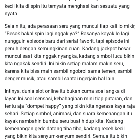
kecil kita di spin itu ternyata menghasilkan sesuatu yang
nyata.
Selain itu, ada perasaan seru yang muncul tiap kali lo mikir,
“Besok bakal spin lagi nggak ya?” Rasanya kayak lo lagi
nungguin episode baru dari serial favorit, tapi episode ini
penuh dengan kemungkinan cuan. Kadang jackpot besar
muncul saat kita nggak nyangka, kadang simbol lucu bikin
kita ngakak sendiri. Ini bikin setiap malam makin seru,
karena kita bisa main sambil ngobrol sama temen, sambil
denger musik, atau sambil santai ngerjain hal lain.
Intinya, dunia slot online itu bukan cuma soal angka di
layar. Ini soal sensasi, kebahagiaan mini tiap putaran, dan
tentu aja “dompet happy” yang bikin kita ngerasa kaya raja
sehari. Setiap simbol, animasi, dan suara kemenangan itu
kayak nambahin bumbu seru buat hidup kita. Kadang
kemenangan gede datang tiba-tiba, kadang receh kecil
yang bikin kita senyum-senyum sendiri. Semua itu bikin