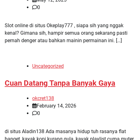
0
Slot online di situs Okeplay777 , siapa sih yang nggak
kenal? Gimana sih, hampir semua orang sekarang pasti
pernah denger atau bahkan mainin permainan ini. […]
Uncategorized
Cuan Datang Tanpa Banyak Gaya
okcret138
February 14, 2026
0
di situs Aladin138 Ada masanya hidup tuh rasanya flat
banget, kayak kopi kurang gula, kayak playlist cuma muter