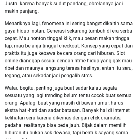
Justru karena banyak sudut pandang, obrolannya jadi
makin panjang.
Menariknya lagi, fenomena ini sering banget dikaitin sama
gaya hidup instan. Generasi sekarang tumbuh di era serba
cepat. Mau nonton tinggal klik, mau pesan makan tinggal
tap, mau belanja tinggal checkout. Konsep yang cepat dan
praktis itu juga kebawa ke cara orang cari hiburan. Slot
online dianggap sesuai dengan ritme hidup yang gak mau
ribet dan maunya langsung terasa hasilnya, entah itu seru,
tegang, atau sekadar jadi pengalih stres.
Walau begitu, penting juga buat sadar kalau segala
sesuatu yang lagi trending belum tentu cocok buat semua
orang. Apalagi buat yang masih di bawah umur, harus
ekstra hati-hati dan sadar batasan. Banyak hal di internet
kelihatan seru karena dikemas dengan efek dramatis,
padahal realitanya bisa beda jauh. Bijak dalam memilih
hiburan itu bukan sok dewasa, tapi bentuk sayang sama