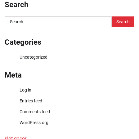
Search
Search
for:
Categories
Uncategorized
Meta
Log in
Entries feed
Comments feed
WordPress.org
slot gacor