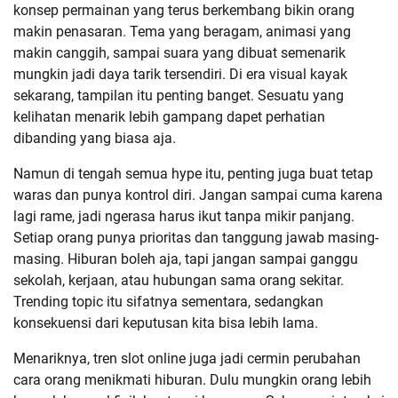
konsep permainan yang terus berkembang bikin orang
makin penasaran. Tema yang beragam, animasi yang
makin canggih, sampai suara yang dibuat semenarik
mungkin jadi daya tarik tersendiri. Di era visual kayak
sekarang, tampilan itu penting banget. Sesuatu yang
kelihatan menarik lebih gampang dapet perhatian
dibanding yang biasa aja.
Namun di tengah semua hype itu, penting juga buat tetap
waras dan punya kontrol diri. Jangan sampai cuma karena
lagi rame, jadi ngerasa harus ikut tanpa mikir panjang.
Setiap orang punya prioritas dan tanggung jawab masing-
masing. Hiburan boleh aja, tapi jangan sampai ganggu
sekolah, kerjaan, atau hubungan sama orang sekitar.
Trending topic itu sifatnya sementara, sedangkan
konsekuensi dari keputusan kita bisa lebih lama.
Menariknya, tren slot online juga jadi cermin perubahan
cara orang menikmati hiburan. Dulu mungkin orang lebih