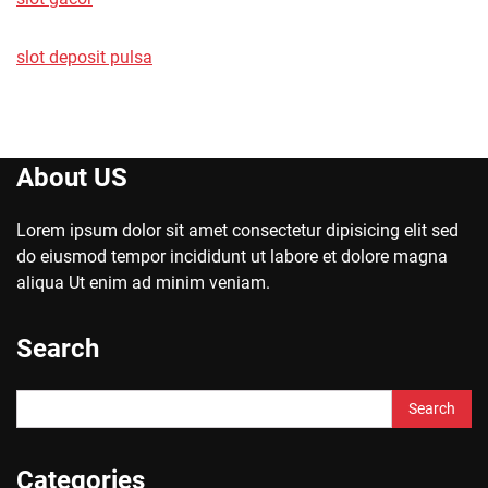
slot deposit pulsa
About US
Lorem ipsum dolor sit amet consectetur dipisicing elit sed
do eiusmod tempor incididunt ut labore et dolore magna
aliqua Ut enim ad minim veniam.
Search
Search
for:
Categories