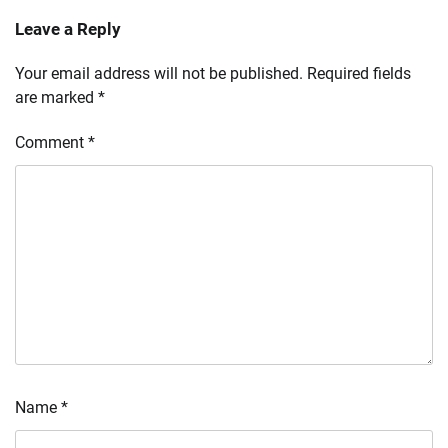
Leave a Reply
Your email address will not be published.
Required fields
are marked
*
Comment
*
Name
*