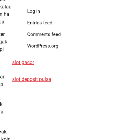
 kalau
Log in
n hal
pa.
Entries feed
ter
Comments feed
 gak
WordPress.org
pi
slot gacor
t
gan
slot deposit pulsa
ap
ak
ya
yak
 koin