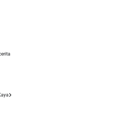
erita
Kaya