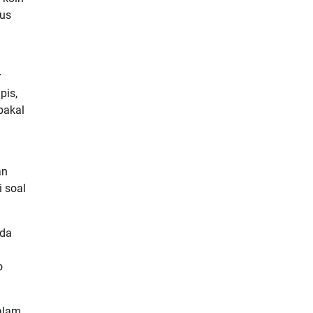
rus
r
pis,
bakal
an
i soal
ada
o
dalam