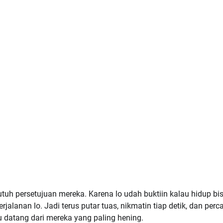
butuh persetujuan mereka. Karena lo udah buktiin kalau hidup bi
rjalanan lo. Jadi terus putar tuas, nikmatin tiap detik, dan perc
u datang dari mereka yang paling hening.