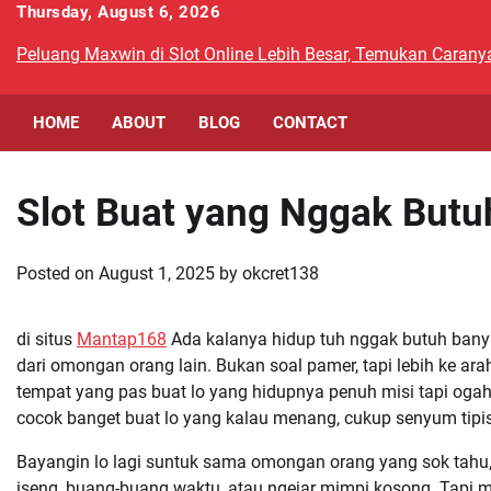
Skip
Thursday, August 6, 2026
to
Peluang Maxwin di Slot Online Lebih Besar, Temukan Caranya 
content
HOME
ABOUT
BLOG
CONTACT
Slot Buat yang Nggak But
Posted on
August 1, 2025
by
okcret138
di situs
Mantap168
Ada kalanya hidup tuh nggak butuh banyak
dari omongan orang lain. Bukan soal pamer, tapi lebih ke ar
tempat yang pas buat lo yang hidupnya penuh misi tapi ogah r
cocok banget buat lo yang kalau menang, cukup senyum tipis 
Bayangin lo lagi suntuk sama omongan orang yang sok tahu, y
iseng, buang-buang waktu, atau ngejar mimpi kosong. Tapi me