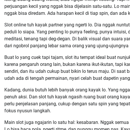
perjuangan kecil yang nggak bisa dijelasin satu-satu. Lo mai
nggak bisa diredam. Ada harapan kecil di tiap spin, dan a
Slot online tuh kayak partner yang ngerti lo. Dia nggak n
peduli lo siapa. Yang penting lo punya feeling, punya intuis
meditasi, tenang tapi deg-degan. Di balik visual dan suara y
dari ngobrol panjang lebar sama orang yang ujung-ujungny
Buat lo yang cuek tapi tajam, slot itu tempat ideal buat nunj
karena pengaruh orang lain, bukan karena ikut-ikutan, tapi k
sendiri, dan itu udah cukup buat bikin lo terus maju. Di saat
udah ada di tengah permainan, nyari celah buat dapetin yang 
Kadang, dunia butuh lebih banyak orang kayak lo. Yang ngg
penuh aksi. Dan slot tuh kayak ngasih ruang buat orang kayak
perlu penjelasan panjang, cukup dengan satu spin yang tepat, l
fokus nyusun langkah.
Main slot juga ngajarin lo satu hal: kesabaran. Nggak semua h
Lo bisa baca pola, ngerti ritme, dan nunggu momen pas. Kayak