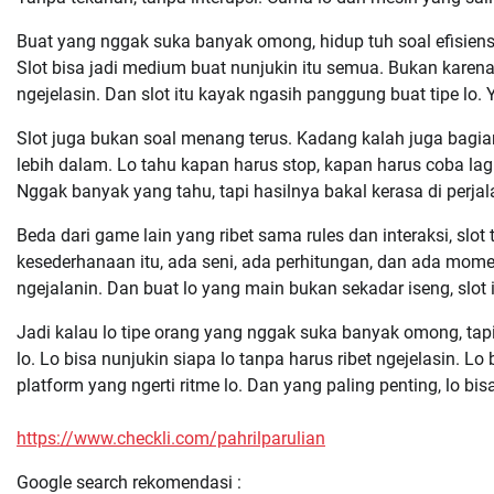
Buat yang nggak suka banyak omong, hidup tuh soal efisiensi.
Slot bisa jadi medium buat nunjukin itu semua. Bukan karena 
ngejelasin. Dan slot itu kayak ngasih panggung buat tipe lo.
Slot juga bukan soal menang terus. Kadang kalah juga bagian d
lebih dalam. Lo tahu kapan harus stop, kapan harus coba lagi
Nggak banyak yang tahu, tapi hasilnya bakal kerasa di perjal
Beda dari game lain yang ribet sama rules dan interaksi, slot t
kesederhanaan itu, ada seni, ada perhitungan, dan ada m
ngejalanin. Dan buat lo yang main bukan sekadar iseng, slot 
Jadi kalau lo tipe orang yang nggak suka banyak omong, tapi
lo. Lo bisa nunjukin siapa lo tanpa harus ribet ngejelasin. 
platform yang ngerti ritme lo. Dan yang paling penting, lo bisa
https://www.checkli.com/pahrilparulian
Google search rekomendasi :