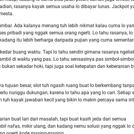
kejadian, rasanya kayak semua usaha lo dibayar lunas. Jackpot 
mesta.
diumbar. Ada kalanya menang tuh lebih nikmat kalau cuma lo ya
roses pribadi yang nggak semua orang ngerti. Lo tahu rasanya, lo
 kadang itu lebih berharga daripada pujian yang cuma sementar
kedar buang waktu. Tapi lo tahu sendiri gimana rasanya ngelia
 ambil di waktu yang pas. Lo tahu sensasinya pas simbol-simbol
bukan sekadar hoki, tapi juga soal ketepatan dan keberanian b
ya tujuan besar, slot tuh ngasih ruang buat lo berkembang tanp
rlu nunggu dukungan, karena lo tahu apa yang lo cari. Setiap 
tuh kayak jawaban kecil yang bikin lo makin percaya sama int
arian buat lari dari masalah, tapi buat kasih jeda dari semua
bil nafas, mikir ulang, dan kadang nemu solusi yang nggak lo 
ing ngerti kode masing-masing.