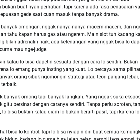
n bukan buat nyari perhatian, tapi karena ada rasa penasaran y
da kepuasan gede saat cuan masuk tanpa banyak drama.
untut banyak omongan, nggak nanya-nanya macem-macem, dan ng
i, dan tahu kapan harus gas atau ngerem. Main slot tuh kadang k
ang bikin adrenalin naik, ada ketenangan yang nggak bisa lo dap
a cuma mau nge-judge.
ukin kalau lo bisa dapetin sesuatu dengan cara lo sendiri. Bukan
arena lo emang punya insting yang kuat. Lo percaya sama piliha
 banyak orang sibuk ngomongin strategi atau teori panjang lebar, 
terbaik.
ak banyak omong tapi banyak langkah. Yang nggak suka ekspos
 gitu bersinar dengan caranya sendiri. Tanpa perlu sorotan, ta
o bisa buktiin kalau diam lo bukan berarti pasif, tapi karena lo
al bisa lo kontrol, tapi lo bisa nyiapin diri buat semua kemung
 hidup, kadang lo cuma bisa jalan pelan, sambil jaga emosi, ta