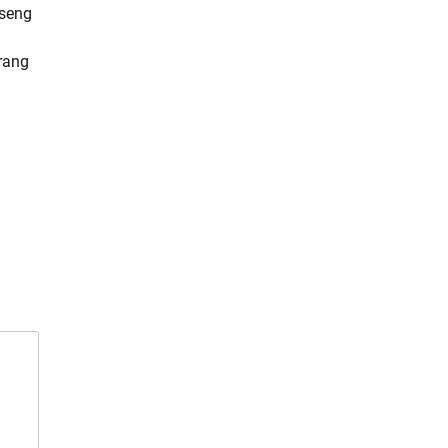
iseng
rang