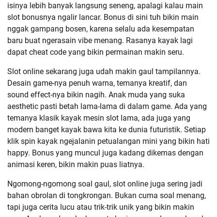
isinya lebih banyak langsung seneng, apalagi kalau main
slot bonusnya ngalir lancar. Bonus di sini tuh bikin main
nggak gampang bosen, karena selalu ada kesempatan
baru buat ngerasain vibe menang. Rasanya kayak lagi
dapat cheat code yang bikin permainan makin seru.
Slot online sekarang juga udah makin gaul tampilannya.
Desain game-nya penuh warna, temanya kreatif, dan
sound effect-nya bikin nagih. Anak muda yang suka
aesthetic pasti betah lama-lama di dalam game. Ada yang
temanya klasik kayak mesin slot lama, ada juga yang
modern banget kayak bawa kita ke dunia futuristik. Setiap
klik spin kayak ngejalanin petualangan mini yang bikin hati
happy. Bonus yang muncul juga kadang dikemas dengan
animasi keren, bikin makin puas liatnya.
Ngomong-ngomong soal gaul, slot online juga sering jadi
bahan obrolan di tongkrongan. Bukan cuma soal menang,
tapi juga cerita lucu atau trik-trik unik yang bikin makin