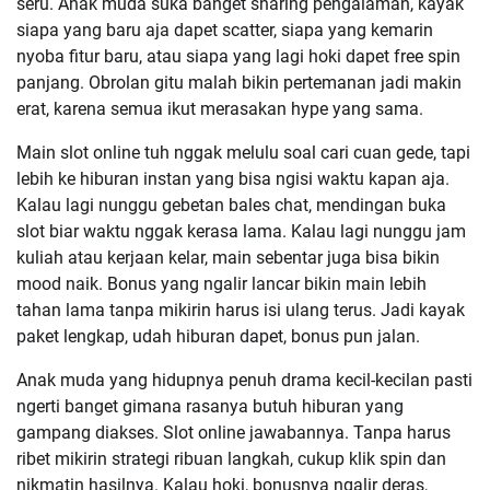
seru. Anak muda suka banget sharing pengalaman, kayak
siapa yang baru aja dapet scatter, siapa yang kemarin
nyoba fitur baru, atau siapa yang lagi hoki dapet free spin
panjang. Obrolan gitu malah bikin pertemanan jadi makin
erat, karena semua ikut merasakan hype yang sama.
Main slot online tuh nggak melulu soal cari cuan gede, tapi
lebih ke hiburan instan yang bisa ngisi waktu kapan aja.
Kalau lagi nunggu gebetan bales chat, mendingan buka
slot biar waktu nggak kerasa lama. Kalau lagi nunggu jam
kuliah atau kerjaan kelar, main sebentar juga bisa bikin
mood naik. Bonus yang ngalir lancar bikin main lebih
tahan lama tanpa mikirin harus isi ulang terus. Jadi kayak
paket lengkap, udah hiburan dapet, bonus pun jalan.
Anak muda yang hidupnya penuh drama kecil-kecilan pasti
ngerti banget gimana rasanya butuh hiburan yang
gampang diakses. Slot online jawabannya. Tanpa harus
ribet mikirin strategi ribuan langkah, cukup klik spin dan
nikmatin hasilnya. Kalau hoki, bonusnya ngalir deras,