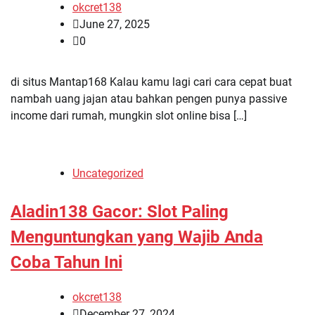
okcret138
June 27, 2025
0
di situs Mantap168 Kalau kamu lagi cari cara cepat buat
nambah uang jajan atau bahkan pengen punya passive
income dari rumah, mungkin slot online bisa […]
Uncategorized
Aladin138 Gacor: Slot Paling
Menguntungkan yang Wajib Anda
Coba Tahun Ini
okcret138
December 27, 2024