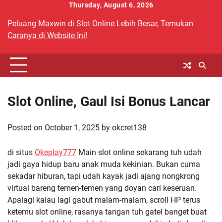
Skip
Thursday, August 6, 2026
to
Peluang Maxwin di Slot Online Lebih Besar, Temukan
content
Caranya di Website Ini!
Slot Online, Gaul Isi Bonus Lancar
Posted on
October 1, 2025
by
okcret138
di situs
Okeplay777
Main slot online sekarang tuh udah
jadi gaya hidup baru anak muda kekinian. Bukan cuma
sekadar hiburan, tapi udah kayak jadi ajang nongkrong
virtual bareng temen-temen yang doyan cari keseruan.
Apalagi kalau lagi gabut malam-malam, scroll HP terus
ketemu slot online, rasanya tangan tuh gatel banget buat