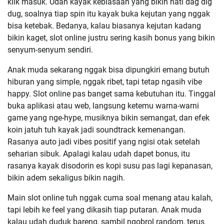
klik masuk. Udah kayak kebiasaan yang bikin hati dag dig
dug, soalnya tiap spin itu kayak buka kejutan yang nggak
bisa ketebak. Bedanya, kalau biasanya kejutan kadang
bikin kaget, slot online justru sering kasih bonus yang bikin
senyum-senyum sendiri.
Anak muda sekarang nggak bisa dipungkiri emang butuh
hiburan yang simple, nggak ribet, tapi tetap ngasih vibe
happy. Slot online pas banget sama kebutuhan itu. Tinggal
buka aplikasi atau web, langsung ketemu warna-warni
game yang nge-hype, musiknya bikin semangat, dan efek
koin jatuh tuh kayak jadi soundtrack kemenangan.
Rasanya auto jadi vibes positif yang ngisi otak setelah
seharian sibuk. Apalagi kalau udah dapet bonus, itu
rasanya kayak disodorin es kopi susu pas lagi kepanasan,
bikin adem sekaligus bikin nagih.
Main slot online tuh nggak cuma soal menang atau kalah,
tapi lebih ke feel yang dikasih tiap putaran. Anak muda
kalau udah duduk bareng, sambil ngobrol random, terus