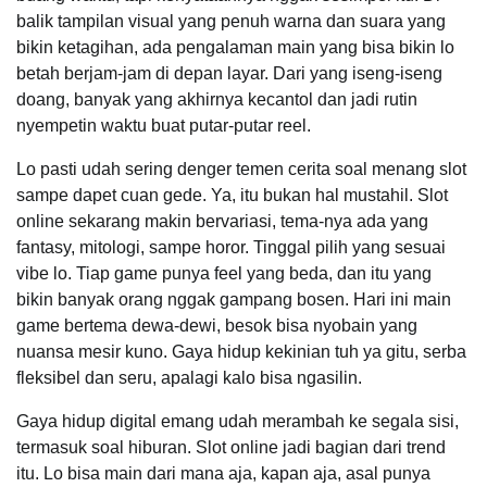
balik tampilan visual yang penuh warna dan suara yang
bikin ketagihan, ada pengalaman main yang bisa bikin lo
betah berjam-jam di depan layar. Dari yang iseng-iseng
doang, banyak yang akhirnya kecantol dan jadi rutin
nyempetin waktu buat putar-putar reel.
Lo pasti udah sering denger temen cerita soal menang slot
sampe dapet cuan gede. Ya, itu bukan hal mustahil. Slot
online sekarang makin bervariasi, tema-nya ada yang
fantasy, mitologi, sampe horor. Tinggal pilih yang sesuai
vibe lo. Tiap game punya feel yang beda, dan itu yang
bikin banyak orang nggak gampang bosen. Hari ini main
game bertema dewa-dewi, besok bisa nyobain yang
nuansa mesir kuno. Gaya hidup kekinian tuh ya gitu, serba
fleksibel dan seru, apalagi kalo bisa ngasilin.
Gaya hidup digital emang udah merambah ke segala sisi,
termasuk soal hiburan. Slot online jadi bagian dari trend
itu. Lo bisa main dari mana aja, kapan aja, asal punya