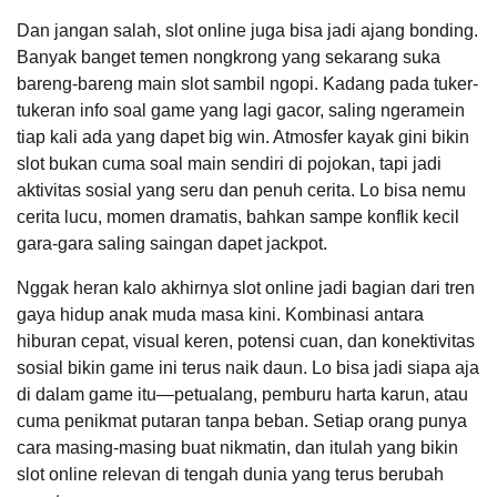
Dan jangan salah, slot online juga bisa jadi ajang bonding.
Banyak banget temen nongkrong yang sekarang suka
bareng-bareng main slot sambil ngopi. Kadang pada tuker-
tukeran info soal game yang lagi gacor, saling ngeramein
tiap kali ada yang dapet big win. Atmosfer kayak gini bikin
slot bukan cuma soal main sendiri di pojokan, tapi jadi
aktivitas sosial yang seru dan penuh cerita. Lo bisa nemu
cerita lucu, momen dramatis, bahkan sampe konflik kecil
gara-gara saling saingan dapet jackpot.
Nggak heran kalo akhirnya slot online jadi bagian dari tren
gaya hidup anak muda masa kini. Kombinasi antara
hiburan cepat, visual keren, potensi cuan, dan konektivitas
sosial bikin game ini terus naik daun. Lo bisa jadi siapa aja
di dalam game itu—petualang, pemburu harta karun, atau
cuma penikmat putaran tanpa beban. Setiap orang punya
cara masing-masing buat nikmatin, dan itulah yang bikin
slot online relevan di tengah dunia yang terus berubah