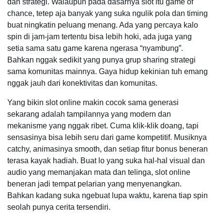
dan strategi. Walaupun pada dasarnya slot itu game of
chance, tetep aja banyak yang suka ngulik pola dan timing
buat ningkatin peluang menang. Ada yang percaya kalo
spin di jam-jam tertentu bisa lebih hoki, ada juga yang
setia sama satu game karena ngerasa “nyambung”.
Bahkan nggak sedikit yang punya grup sharing strategi
sama komunitas mainnya. Gaya hidup kekinian tuh emang
nggak jauh dari konektivitas dan komunitas.
Yang bikin slot online makin cocok sama generasi
sekarang adalah tampilannya yang modern dan
mekanisme yang nggak ribet. Cuma klik-klik doang, tapi
sensasinya bisa lebih seru dari game kompetitif. Musiknya
catchy, animasinya smooth, dan setiap fitur bonus beneran
terasa kayak hadiah. Buat lo yang suka hal-hal visual dan
audio yang memanjakan mata dan telinga, slot online
beneran jadi tempat pelarian yang menyenangkan.
Bahkan kadang suka ngebuat lupa waktu, karena tiap spin
seolah punya cerita tersendiri.