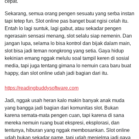
cepat.
Sekarang, semua orang pengen sesuatu yang serba instan
tapi tetep fun. Slot online pas banget buat ngisi celah itu.
Entah lo lagi suntuk, lagi gabut, atau sekadar pengen
ngerasain sensasi menang, slot selalu siap nemenin. Dan
jangan lupa, selama lo bisa kontrol dan bijak dalam main,
slot bisa jadi teman nongkrong yang setia. Gaya hidup
kekinian emang nggak melulu soal tampil keren di sosial
media, tapi juga tentang gimana lo nemuin cara baru buat
happy, dan slot online udah jadi bagian dari itu.
https://readingbuddysoftware.com
Jadi, nggak usah heran kalo makin banyak anak muda
yang bangga jadi bagian dari komunitas slot. Bukan
karena semata-mata pengen cuan, tapi karena di sana
mereka nemuin ruang buat ekspresi, eksplorasi, dan
tentunya, hiburan yang nggak membosankan. Slot online
udah bukan sekadar game, tapi udah menjelma jadi gaya