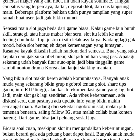
generasi mager yang anti ribet, ini udah kayak soulmate. Tinggal
cari situs yang terpercaya, daftar, deposit dikit, dan cus langsung
main. Beberapa platform bahkan udah punya tampilan yang super
ramah buat user, jadi gak bikin mumet.
Sensasi main slot juga beda dari game biasa. Kalau game lain butuh
skill, strategi, atau harus mabar biar seru, slot itu lebih ke arah
feeling dan hoki. Tapi justru di situ letak asyiknya. Kadang lagi gak
mood, buka slot bentar, eh dapet kemenangan yang lumayan.
Rasanya kayak dikasih hadiah random dari semesta. Buat yang suka
kejutan dan gak suka ribet mikir, slot jadi pilihan yang pas. Apalagi
sekarang udah banyak fitur auto-spin, jadi bisa tinggalin game
sambil nonton drama Korea atau lanjut stalking mantan.
Yang bikin slot makin keren adalah komunitasnya. Banyak anak
muda yang sekarang bikin grup ngobrol tentang slot, share tips
gacor, info RTP tinggi, atau kasih rekomendasi game yang lagi hot.
Jadi, main slot gak lagi sendirian. Ada vibes kebersamaan, ada
diskusi seru, dan pastinya ada update info yang bikin makin
semangat main. Kadang dari sekedar ngobrolin slot, malah jadi
temenan beneran, saling follow IG, atau malah collab buat konten
bareng. Dari game, bisa jadi peluang sosial juga.
Bicara soal cuan, meskipun slot itu mengandalkan keberuntungan,
bukan berarti gak ada peluang buat dapet hasil. Banyak anak muda
yang pinter atur strategi bankroll, paham kapan harus stop, kapan