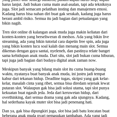
harus lanjut. Jadi bukan cuma main asal-asalan, tapi ada tekniknya
juga. Slot jadi semacam pelatihan insting dan manajemen emosi.
Kadang harus bisa nahan diri buat gak serakah, kadang juga harus
berani ambil risiko. Semua itu jadi bagian dari petualangan yang
bikin nagih.
Tren slot online di kalangan anak muda juga makin keliatan dari
konten-konten yang berseliweran di medsos. Ada yang bikin live
streaming, ada yang bikin tutorial cara dapetin free spin, ada juga
yang bikin konten lucu soal kalah dan menang main slot. Semua
dikemas dengan gaya santai, nyeleneh, dan pastinya relate banget
sama kehidupan anak muda. Dari situ, slot jadi bukan cuma hiburan,
tapi juga jadi bagian dari budaya digital anak zaman now.
Meskipun banyak yang bilang main slot itu cuma buang-buang
waktu, nyatanya buat banyak anak muda, ini justru jadi tempat
kabur dari tekanan hidup. Deadline tugas, skripsi yang gak kelar-
kelar, masalah cinta yang ribet, semua bisa diredam sejenak lewat
putaran slot. Walaupun gak bisa jadi solusi utama, tapi slot punya
kekuatan buat ngasih jeda. Jeda dari keruwetan hidup, dari
overthinking, dari semua drama yang gak ada ujungnya. Kadang,
hal sederhana kayak muter slot bisa jadi penenang hati.
Dan ya, gak bisa dipungkiri juga, slot bisa jadi batu loncatan buat
beberapa anak muda nyari pemasukan tambahan. Ada yang jadi