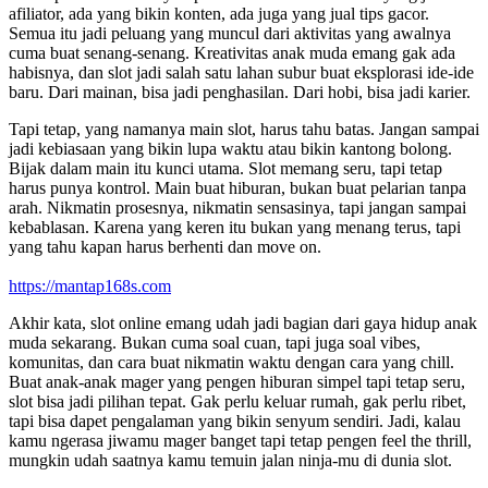
afiliator, ada yang bikin konten, ada juga yang jual tips gacor.
Semua itu jadi peluang yang muncul dari aktivitas yang awalnya
cuma buat senang-senang. Kreativitas anak muda emang gak ada
habisnya, dan slot jadi salah satu lahan subur buat eksplorasi ide-ide
baru. Dari mainan, bisa jadi penghasilan. Dari hobi, bisa jadi karier.
Tapi tetap, yang namanya main slot, harus tahu batas. Jangan sampai
jadi kebiasaan yang bikin lupa waktu atau bikin kantong bolong.
Bijak dalam main itu kunci utama. Slot memang seru, tapi tetap
harus punya kontrol. Main buat hiburan, bukan buat pelarian tanpa
arah. Nikmatin prosesnya, nikmatin sensasinya, tapi jangan sampai
kebablasan. Karena yang keren itu bukan yang menang terus, tapi
yang tahu kapan harus berhenti dan move on.
https://mantap168s.com
Akhir kata, slot online emang udah jadi bagian dari gaya hidup anak
muda sekarang. Bukan cuma soal cuan, tapi juga soal vibes,
komunitas, dan cara buat nikmatin waktu dengan cara yang chill.
Buat anak-anak mager yang pengen hiburan simpel tapi tetap seru,
slot bisa jadi pilihan tepat. Gak perlu keluar rumah, gak perlu ribet,
tapi bisa dapet pengalaman yang bikin senyum sendiri. Jadi, kalau
kamu ngerasa jiwamu mager banget tapi tetap pengen feel the thrill,
mungkin udah saatnya kamu temuin jalan ninja-mu di dunia slot.