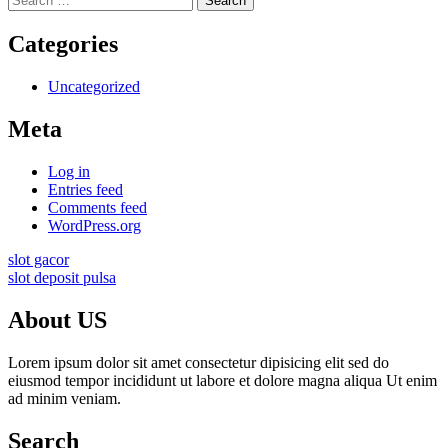
for:
Categories
Uncategorized
Meta
Log in
Entries feed
Comments feed
WordPress.org
slot gacor
slot deposit pulsa
About US
Lorem ipsum dolor sit amet consectetur dipisicing elit sed do
eiusmod tempor incididunt ut labore et dolore magna aliqua Ut enim
ad minim veniam.
Search