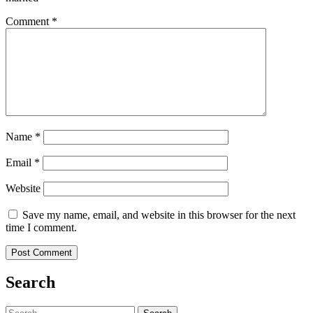
Comment
*
Name
*
Email
*
Website
Save my name, email, and website in this browser for the next
time I comment.
Search
Search