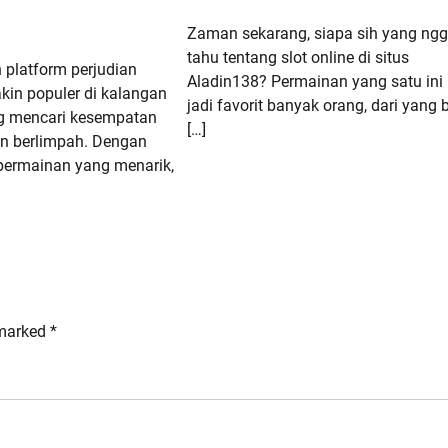
Zaman sekarang, siapa sih yang ng
tahu tentang slot online di situs
 platform perjudian
Aladin138? Permainan yang satu ini
kin populer di kalangan
jadi favorit banyak orang, dari yang 
g mencari kesempatan
[…]
an berlimpah. Dengan
 permainan yang menarik,
 marked
*