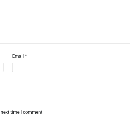
Email
*
 next time I comment.