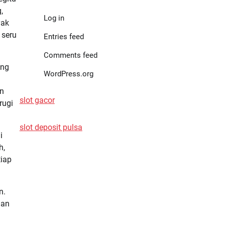
,
Log in
yak
 seru
Entries feed
Comments feed
ang
WordPress.org
in
slot gacor
rugi
slot deposit pulsa
i
h,
tiap
n.
gan