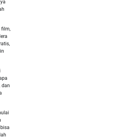
nya
ah
film,
lera
atis,
in
i
rapa
, dan
a
ulai
m
 bisa
dah