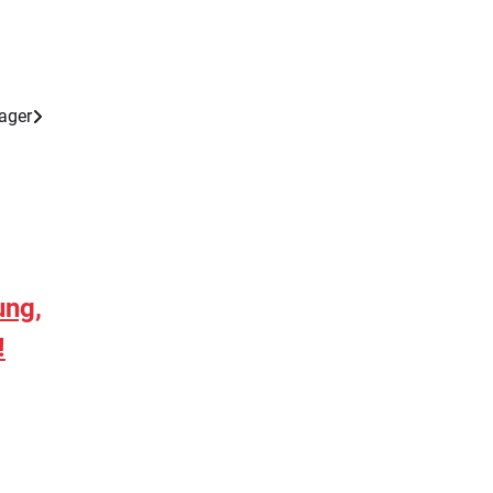
ager
ung,
!