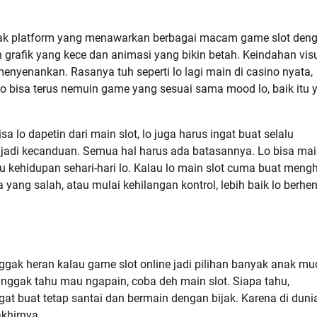
nyak platform yang menawarkan berbagai macam game slot den
n grafik yang kece dan animasi yang bikin betah. Keindahan vis
menyenankan. Rasanya tuh seperti lo lagi main di casino nyata,
lo bisa terus nemuin game yang sesuai sama mood lo, baik itu 
lo dapetin dari main slot, lo juga harus ingat buat selalu
jadi kecanduan. Semua hal harus ada batasannya. Lo bisa ma
 kehidupan sehari-hari lo. Kalau lo main slot cuma buat mengh
 yang salah, atau mulai kehilangan kontrol, lebih baik lo berhen
ak heran kalau game slot online jadi pilihan banyak anak mu
n nggak tahu mau ngapain, coba deh main slot. Siapa tahu,
ngat buat tetap santai dan bermain dengan bijak. Karena di duni
khirnya.