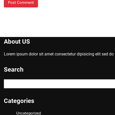
About US
Lorem ipsum dolor sit amet consectetur dipisicing elit sed d
Search
Search
for:
Categories
Uncategorized