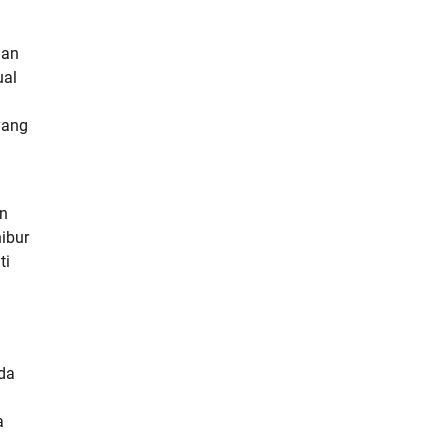
gan
ual
yang
in
ibur
ti
da
a