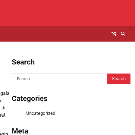
Search
Search
for:
egala
Categories
n
 di
Uncategorized
uat
Meta
egitu