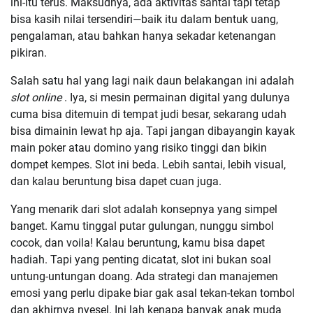
ini-itu terus. Maksudnya, ada aktivitas santai tapi tetap
bisa kasih nilai tersendiri—baik itu dalam bentuk uang,
pengalaman, atau bahkan hanya sekadar ketenangan
pikiran.
Salah satu hal yang lagi naik daun belakangan ini adalah
slot online
. Iya, si mesin permainan digital yang dulunya
cuma bisa ditemuin di tempat judi besar, sekarang udah
bisa dimainin lewat hp aja. Tapi jangan dibayangin kayak
main poker atau domino yang risiko tinggi dan bikin
dompet kempes. Slot ini beda. Lebih santai, lebih visual,
dan kalau beruntung bisa dapet cuan juga.
Yang menarik dari slot adalah konsepnya yang simpel
banget. Kamu tinggal putar gulungan, nunggu simbol
cocok, dan voila! Kalau beruntung, kamu bisa dapet
hadiah. Tapi yang penting dicatat, slot ini bukan soal
untung-untungan doang. Ada strategi dan manajemen
emosi yang perlu dipake biar gak asal tekan-tekan tombol
dan akhirnya nyesel. Ini lah kenapa banyak anak muda