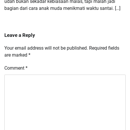
udah bukan sekadar kebiasaan malas, tapi malah jadi
bagian dari cara anak muda menikmati waktu santai. […]
Leave a Reply
Your email address will not be published.
Required fields
are marked
*
Comment
*