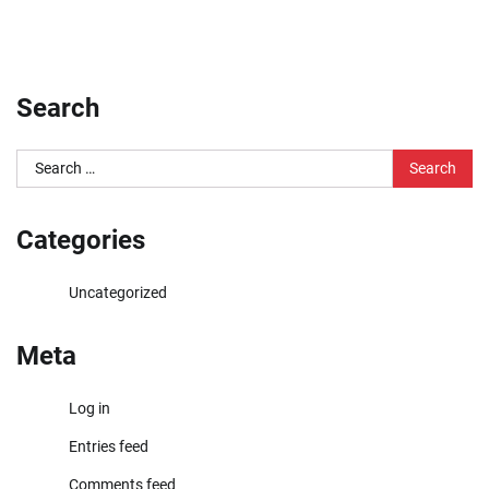
Search
Search
for:
Categories
Uncategorized
Meta
Log in
Entries feed
Comments feed