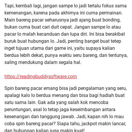
Tapi, kembali lagi, jangan sampe lo jadi terlalu fokus sama
kemenangan, karena pada akhirnya ini cuma permainan.
Main bareng pacar seharusnya jadi ajang buat bonding,
bukan cuma buat cari duit cepat. Jangan sampe lo atau
pacar lo malah kecanduan dan lupa diri. Ini bisa berakibat
buruk buat hubungan lo. Jadi, penting banget buat tetep
inget tujuan utama dari game ini, yaitu supaya kalian
berdua lebih dekat, punya waktu seru bareng, dan tentunya,
saling mendukung dalam segala hal.
https://readingbuddysoftware.com
Spin bareng pacar emang bisa jadi pengalaman yang seru,
apalagi kalo lo berdua menang dan bisa bagi hadiah buat
satu sama lain. Gak ada yang salah kok mencoba
peruntungan, asal lo tetap jaga keseimbangan antara
kesenangan dan tanggung jawab. Jadi, kapan nih lo mau
coba spin bareng pacar? Siapa tahu, jackpot makin lancar,
dan hubungan kalian juga makin kuat!