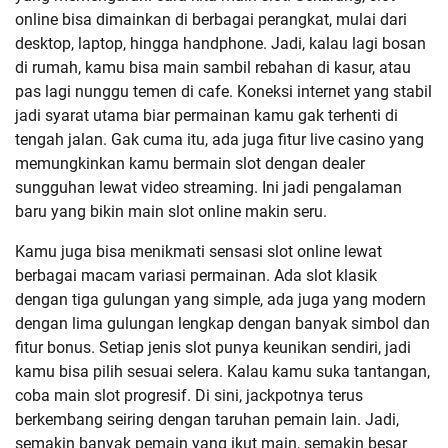
online bisa dimainkan di berbagai perangkat, mulai dari
desktop, laptop, hingga handphone. Jadi, kalau lagi bosan
di rumah, kamu bisa main sambil rebahan di kasur, atau
pas lagi nunggu temen di cafe. Koneksi internet yang stabil
jadi syarat utama biar permainan kamu gak terhenti di
tengah jalan. Gak cuma itu, ada juga fitur live casino yang
memungkinkan kamu bermain slot dengan dealer
sungguhan lewat video streaming. Ini jadi pengalaman
baru yang bikin main slot online makin seru.
Kamu juga bisa menikmati sensasi slot online lewat
berbagai macam variasi permainan. Ada slot klasik
dengan tiga gulungan yang simple, ada juga yang modern
dengan lima gulungan lengkap dengan banyak simbol dan
fitur bonus. Setiap jenis slot punya keunikan sendiri, jadi
kamu bisa pilih sesuai selera. Kalau kamu suka tantangan,
coba main slot progresif. Di sini, jackpotnya terus
berkembang seiring dengan taruhan pemain lain. Jadi,
semakin banyak pemain yang ikut main, semakin besar