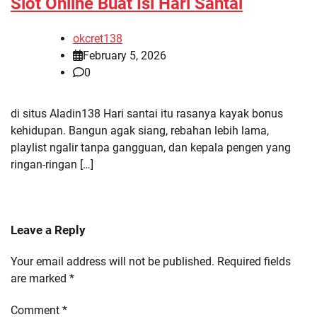
Slot Online Buat Isi Hari Santai
okcret138
February 5, 2026
0
di situs Aladin138 Hari santai itu rasanya kayak bonus
kehidupan. Bangun agak siang, rebahan lebih lama,
playlist ngalir tanpa gangguan, dan kepala pengen yang
ringan-ringan […]
Leave a Reply
Your email address will not be published.
Required fields
are marked
*
Comment
*