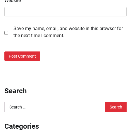
Website
Save my name, email, and website in this browser for
the next time I comment.
Search
Search
for:
Categories