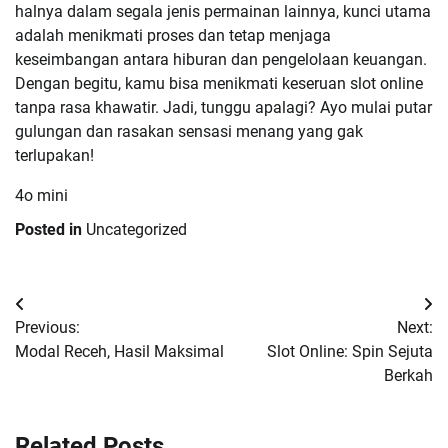
halnya dalam segala jenis permainan lainnya, kunci utama
adalah menikmati proses dan tetap menjaga
keseimbangan antara hiburan dan pengelolaan keuangan.
Dengan begitu, kamu bisa menikmati keseruan slot online
tanpa rasa khawatir. Jadi, tunggu apalagi? Ayo mulai putar
gulungan dan rasakan sensasi menang yang gak
terlupakan!
4o mini
Posted in
Uncategorized
Post
Previous:
Next:
navigation
Modal Receh, Hasil Maksimal
Slot Online: Spin Sejuta
Berkah
Related Posts