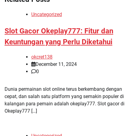
Uncategorized
Slot Gacor Okeplay777: Fitur dan
Keuntungan yang Perlu Diketahui
okcret138
December 11, 2024
0
Dunia permainan slot online terus berkembang dengan
cepat, dan salah satu platform yang semakin populer di
kalangan para pemain adalah okeplay777. Slot gacor di
Okeplay777 […]
Uncategorized