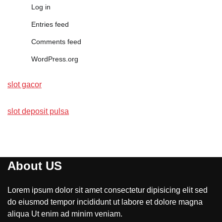
Log in
Entries feed
Comments feed
WordPress.org
slot gacor
slot deposit pulsa
About US
Lorem ipsum dolor sit amet consectetur dipisicing elit sed
do eiusmod tempor incididunt ut labore et dolore magna
aliqua Ut enim ad minim veniam.