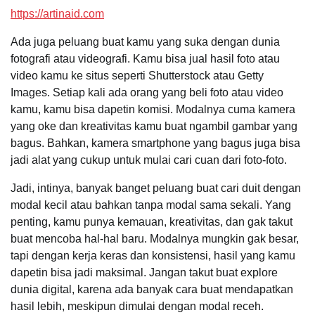
https://artinaid.com
Ada juga peluang buat kamu yang suka dengan dunia
fotografi atau videografi. Kamu bisa jual hasil foto atau
video kamu ke situs seperti Shutterstock atau Getty
Images. Setiap kali ada orang yang beli foto atau video
kamu, kamu bisa dapetin komisi. Modalnya cuma kamera
yang oke dan kreativitas kamu buat ngambil gambar yang
bagus. Bahkan, kamera smartphone yang bagus juga bisa
jadi alat yang cukup untuk mulai cari cuan dari foto-foto.
Jadi, intinya, banyak banget peluang buat cari duit dengan
modal kecil atau bahkan tanpa modal sama sekali. Yang
penting, kamu punya kemauan, kreativitas, dan gak takut
buat mencoba hal-hal baru. Modalnya mungkin gak besar,
tapi dengan kerja keras dan konsistensi, hasil yang kamu
dapetin bisa jadi maksimal. Jangan takut buat explore
dunia digital, karena ada banyak cara buat mendapatkan
hasil lebih, meskipun dimulai dengan modal receh.