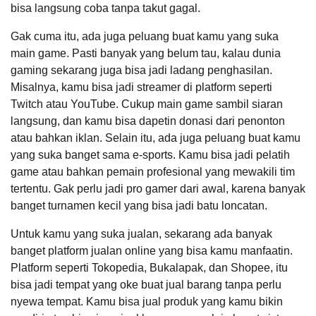
bisa langsung coba tanpa takut gagal.
Gak cuma itu, ada juga peluang buat kamu yang suka
main game. Pasti banyak yang belum tau, kalau dunia
gaming sekarang juga bisa jadi ladang penghasilan.
Misalnya, kamu bisa jadi streamer di platform seperti
Twitch atau YouTube. Cukup main game sambil siaran
langsung, dan kamu bisa dapetin donasi dari penonton
atau bahkan iklan. Selain itu, ada juga peluang buat kamu
yang suka banget sama e-sports. Kamu bisa jadi pelatih
game atau bahkan pemain profesional yang mewakili tim
tertentu. Gak perlu jadi pro gamer dari awal, karena banyak
banget turnamen kecil yang bisa jadi batu loncatan.
Untuk kamu yang suka jualan, sekarang ada banyak
banget platform jualan online yang bisa kamu manfaatin.
Platform seperti Tokopedia, Bukalapak, dan Shopee, itu
bisa jadi tempat yang oke buat jual barang tanpa perlu
nyewa tempat. Kamu bisa jual produk yang kamu bikin