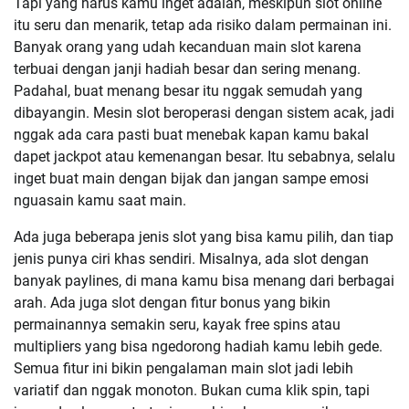
Tapi yang harus kamu inget adalah, meskipun slot online
itu seru dan menarik, tetap ada risiko dalam permainan ini.
Banyak orang yang udah kecanduan main slot karena
terbuai dengan janji hadiah besar dan sering menang.
Padahal, buat menang besar itu nggak semudah yang
dibayangin. Mesin slot beroperasi dengan sistem acak, jadi
nggak ada cara pasti buat menebak kapan kamu bakal
dapet jackpot atau kemenangan besar. Itu sebabnya, selalu
inget buat main dengan bijak dan jangan sampe emosi
nguasain kamu saat main.
Ada juga beberapa jenis slot yang bisa kamu pilih, dan tiap
jenis punya ciri khas sendiri. Misalnya, ada slot dengan
banyak paylines, di mana kamu bisa menang dari berbagai
arah. Ada juga slot dengan fitur bonus yang bikin
permainannya semakin seru, kayak free spins atau
multipliers yang bisa ngedorong hadiah kamu lebih gede.
Semua fitur ini bikin pengalaman main slot jadi lebih
variatif dan nggak monoton. Bukan cuma klik spin, tapi