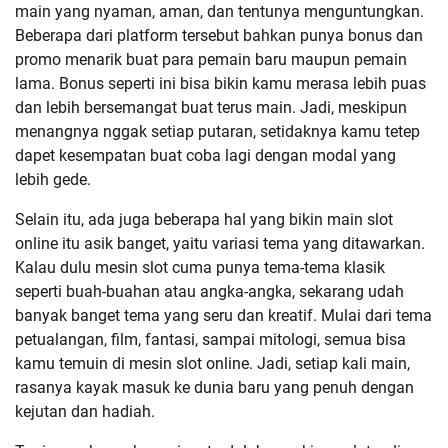
main yang nyaman, aman, dan tentunya menguntungkan.
Beberapa dari platform tersebut bahkan punya bonus dan
promo menarik buat para pemain baru maupun pemain
lama. Bonus seperti ini bisa bikin kamu merasa lebih puas
dan lebih bersemangat buat terus main. Jadi, meskipun
menangnya nggak setiap putaran, setidaknya kamu tetep
dapet kesempatan buat coba lagi dengan modal yang
lebih gede.
Selain itu, ada juga beberapa hal yang bikin main slot
online itu asik banget, yaitu variasi tema yang ditawarkan.
Kalau dulu mesin slot cuma punya tema-tema klasik
seperti buah-buahan atau angka-angka, sekarang udah
banyak banget tema yang seru dan kreatif. Mulai dari tema
petualangan, film, fantasi, sampai mitologi, semua bisa
kamu temuin di mesin slot online. Jadi, setiap kali main,
rasanya kayak masuk ke dunia baru yang penuh dengan
kejutan dan hadiah.