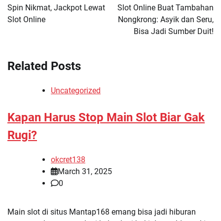
navigation
Spin Nikmat, Jackpot Lewat
Slot Online Buat Tambahan
Slot Online
Nongkrong: Asyik dan Seru,
Bisa Jadi Sumber Duit!
Related Posts
Uncategorized
Kapan Harus Stop Main Slot Biar Gak
Rugi?
okcret138
March 31, 2025
0
Main slot di situs Mantap168 emang bisa jadi hiburan