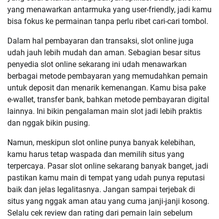
yang menawarkan antarmuka yang user-friendly, jadi kamu
bisa fokus ke permainan tanpa perlu ribet cari-cari tombol.
Dalam hal pembayaran dan transaksi, slot online juga
udah jauh lebih mudah dan aman. Sebagian besar situs
penyedia slot online sekarang ini udah menawarkan
berbagai metode pembayaran yang memudahkan pemain
untuk deposit dan menarik kemenangan. Kamu bisa pake
e-wallet, transfer bank, bahkan metode pembayaran digital
lainnya. Ini bikin pengalaman main slot jadi lebih praktis
dan nggak bikin pusing.
Namun, meskipun slot online punya banyak kelebihan,
kamu harus tetap waspada dan memilih situs yang
terpercaya. Pasar slot online sekarang banyak banget, jadi
pastikan kamu main di tempat yang udah punya reputasi
baik dan jelas legalitasnya. Jangan sampai terjebak di
situs yang nggak aman atau yang cuma janji-janji kosong.
Selalu cek review dan rating dari pemain lain sebelum