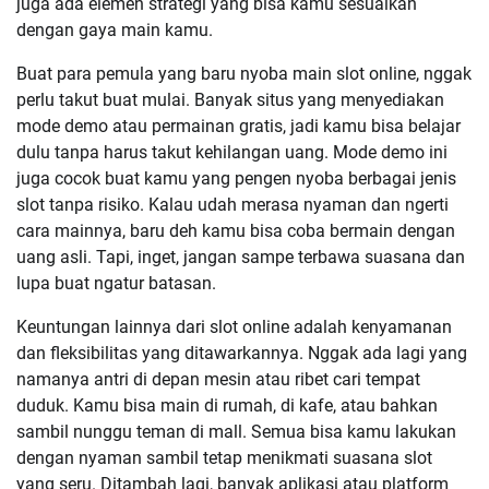
juga ada elemen strategi yang bisa kamu sesuaikan
dengan gaya main kamu.
Buat para pemula yang baru nyoba main slot online, nggak
perlu takut buat mulai. Banyak situs yang menyediakan
mode demo atau permainan gratis, jadi kamu bisa belajar
dulu tanpa harus takut kehilangan uang. Mode demo ini
juga cocok buat kamu yang pengen nyoba berbagai jenis
slot tanpa risiko. Kalau udah merasa nyaman dan ngerti
cara mainnya, baru deh kamu bisa coba bermain dengan
uang asli. Tapi, inget, jangan sampe terbawa suasana dan
lupa buat ngatur batasan.
Keuntungan lainnya dari slot online adalah kenyamanan
dan fleksibilitas yang ditawarkannya. Nggak ada lagi yang
namanya antri di depan mesin atau ribet cari tempat
duduk. Kamu bisa main di rumah, di kafe, atau bahkan
sambil nunggu teman di mall. Semua bisa kamu lakukan
dengan nyaman sambil tetap menikmati suasana slot
yang seru. Ditambah lagi, banyak aplikasi atau platform