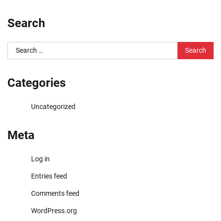
Search
Search
for:
Categories
Uncategorized
Meta
Log in
Entries feed
Comments feed
WordPress.org