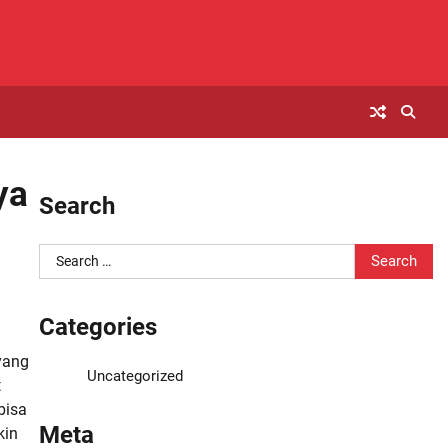
ya
Search
Search
for:
Categories
yang
Uncategorized
t
bisa
Meta
kin