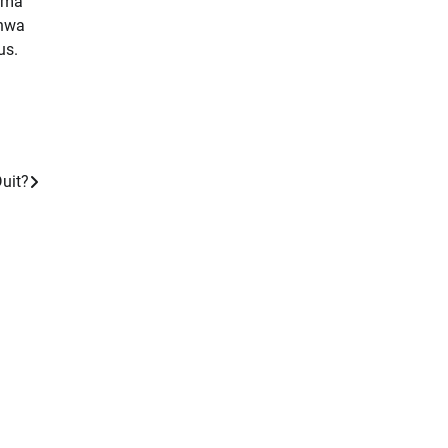
cuma
ahwa
us.
uit?