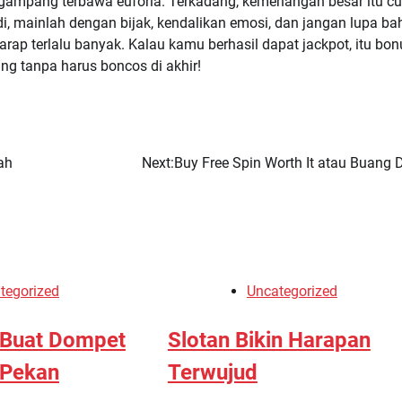
an gampang terbawa euforia. Terkadang, kemenangan besar itu 
di, mainlah dengan bijak, kendalikan emosi, dan jangan lupa b
ap terlalu banyak. Kalau kamu berhasil dapat jackpot, itu bon
ng tanpa harus boncos di akhir!
ah
Next:
Buy Free Spin Worth It atau Buang D
tegorized
Uncategorized
 Buat Dompet
Slotan Bikin Harapan
 Pekan
Terwujud