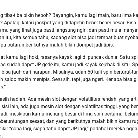
g tiba-tiba bikin heboh? Bayangin, kamu lagi main, baru lima ka
n? Apalagi kalau jackpot yang didapetin bener-bener besar. Bisa
u yang lihat juga pasti langsung ngiri, dan pasti mulai nanya,
n itu, kita semua tahu, kadang slot bisa jadi tempat buat nyoba
apa putaran berikutnya malah bikin dompet jadi tipis.
at kamu lagi hoki, rasanya kayak lagi di puncak dunia. Satu spi
pas sudah dapet JP gede itu, kamu jadi kayak kejebak di situ. Sp
isa jauh dari harapan. Misalnya, udah 50 kali spin berturut-tur
ldo makin menipis. Seru sih, tapi juga ngeri. Kenapa bisa gi
s.”
asih hadiah. Ada mesin slot dengan volatilitas rendah, yang art
si lain, ada juga mesin slot dengan volatilitas tinggi, yang ber
 Jadi, meskipun kamu menang besar di lima spin pertama, belu
 keberuntungan sesaat, dan yang berikutnya malah bikin kamu rugi
kir “coba lagi, siapa tahu dapet JP lagi,” padahal mereka ngga
n.