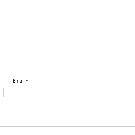
Email
*