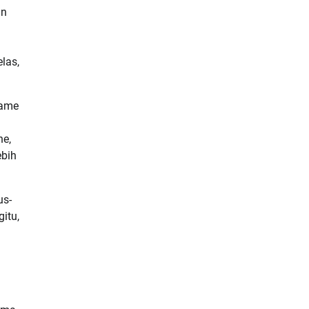
an
elas,
game
ne,
ebih
us-
itu,