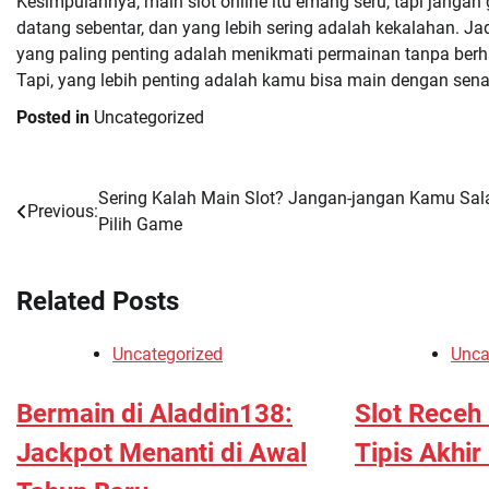
Kesimpulannya, main slot online itu emang seru, tapi jang
datang sebentar, dan yang lebih sering adalah kekalahan. Ja
yang paling penting adalah menikmati permainan tanpa berhar
Tapi, yang lebih penting adalah kamu bisa main dengan sena
Posted in
Uncategorized
Sering Kalah Main Slot? Jangan-jangan Kamu Sal
Post
Previous:
Pilih Game
navigation
Related Posts
Uncategorized
Unca
Bermain di Aladdin138:
Slot Receh
Jackpot Menanti di Awal
Tipis Akhir