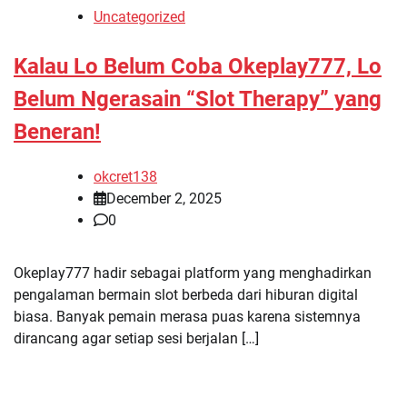
Uncategorized
Kalau Lo Belum Coba Okeplay777, Lo
Belum Ngerasain “Slot Therapy” yang
Beneran!
okcret138
December 2, 2025
0
Okeplay777 hadir sebagai platform yang menghadirkan
pengalaman bermain slot berbeda dari hiburan digital
biasa. Banyak pemain merasa puas karena sistemnya
dirancang agar setiap sesi berjalan […]