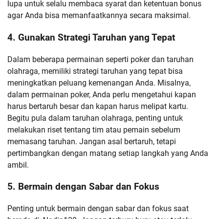
lupa untuk selalu membaca syarat dan ketentuan bonus
agar Anda bisa memanfaatkannya secara maksimal.
4. Gunakan Strategi Taruhan yang Tepat
Dalam beberapa permainan seperti poker dan taruhan
olahraga, memiliki strategi taruhan yang tepat bisa
meningkatkan peluang kemenangan Anda. Misalnya,
dalam permainan poker, Anda perlu mengetahui kapan
harus bertaruh besar dan kapan harus melipat kartu.
Begitu pula dalam taruhan olahraga, penting untuk
melakukan riset tentang tim atau pemain sebelum
memasang taruhan. Jangan asal bertaruh, tetapi
pertimbangkan dengan matang setiap langkah yang Anda
ambil.
5. Bermain dengan Sabar dan Fokus
Penting untuk bermain dengan sabar dan fokus saat