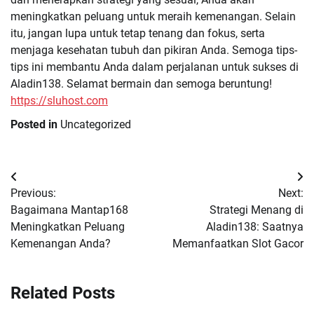
meningkatkan peluang untuk meraih kemenangan. Selain
itu, jangan lupa untuk tetap tenang dan fokus, serta
menjaga kesehatan tubuh dan pikiran Anda. Semoga tips-
tips ini membantu Anda dalam perjalanan untuk sukses di
Aladin138. Selamat bermain dan semoga beruntung!
https://sluhost.com
Posted in
Uncategorized
Post
Previous:
Next:
navigation
Bagaimana Mantap168
Strategi Menang di
Meningkatkan Peluang
Aladin138: Saatnya
Kemenangan Anda?
Memanfaatkan Slot Gacor
Related Posts