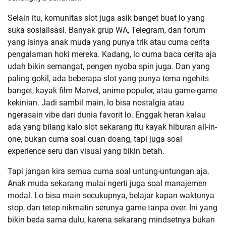
Selain itu, komunitas slot juga asik banget buat lo yang
suka sosialisasi. Banyak grup WA, Telegram, dan forum
yang isinya anak muda yang punya trik atau cuma cerita
pengalaman hoki mereka. Kadang, lo cuma baca cerita aja
udah bikin semangat, pengen nyoba spin juga. Dan yang
paling gokil, ada beberapa slot yang punya tema ngehits
banget, kayak film Marvel, anime populer, atau game-game
kekinian. Jadi sambil main, lo bisa nostalgia atau
ngerasain vibe dari dunia favorit lo. Enggak heran kalau
ada yang bilang kalo slot sekarang itu kayak hiburan all-in-
one, bukan cuma soal cuan doang, tapi juga soal
experience seru dan visual yang bikin betah.
Tapi jangan kira semua cuma soal untung-untungan aja.
Anak muda sekarang mulai ngerti juga soal manajemen
modal. Lo bisa main secukupnya, belajar kapan waktunya
stop, dan tetep nikmatin serunya game tanpa over. Ini yang
bikin beda sama dulu, karena sekarang mindsetnya bukan