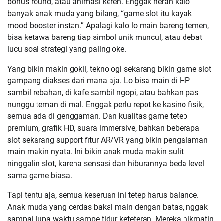
bonus round, atau animasi keren. Enggak heran kalo
banyak anak muda yang bilang, “game slot itu kayak
mood booster instan.” Apalagi kalo lo main bareng temen,
bisa ketawa bareng tiap simbol unik muncul, atau debat
lucu soal strategi yang paling oke.
Yang bikin makin gokil, teknologi sekarang bikin game slot
gampang diakses dari mana aja. Lo bisa main di HP
sambil rebahan, di kafe sambil ngopi, atau bahkan pas
nunggu teman di mal. Enggak perlu repot ke kasino fisik,
semua ada di genggaman. Dan kualitas game tetep
premium, grafik HD, suara immersive, bahkan beberapa
slot sekarang support fitur AR/VR yang bikin pengalaman
main makin nyata. Ini bikin anak muda makin sulit
ninggalin slot, karena sensasi dan hiburannya beda level
sama game biasa.
Tapi tentu aja, semua keseruan ini tetep harus balance.
Anak muda yang cerdas bakal main dengan batas, nggak
sampai lupa waktu sampe tidur keteteran. Mereka nikmatin