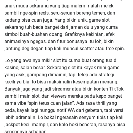
anak muda sekarang yang tiap malem malah melek
sambil nge-spin reels, seru-seruan bareng temen, dan
kadang bisa cuan juga. Yang bikin unik, game slot
sekarang tuh beda banget dari jaman dulu yang cuma
simbol buah-buahan doang. Grafiknya kekinian, efek
animasinya ngegas, dan fitur bonusnya itu loh, bikin
jantung deg-degan tiap kali muncul scatter atau free spin.
Lo yang awalnya mikir slot itu cuma buat orang tua di
kasino, salah besar. Sekarang slot itu kayak mini-game
yang asik, gampang dimainin, tapi tetep ada strategi
kecilnya biar lo bisa maksimalin kesempatan menang.
Banyak juga yang jadi streamer atau bikin konten TikTok
sambil main slot, dan viewers mereka pada kepo banget
sama vibe “spin terus cuan jalan”. Ada rasa thrill yang
beda, kayak lagi nunggu notif WA dari gebetan, tapi versi
lebih adrenalin. Lo bakal ngerasain senyum tipis tiap kali
jackpot kecil mampir, dan kalo hoki beneran, rasanya bisa
senengnya seharian.