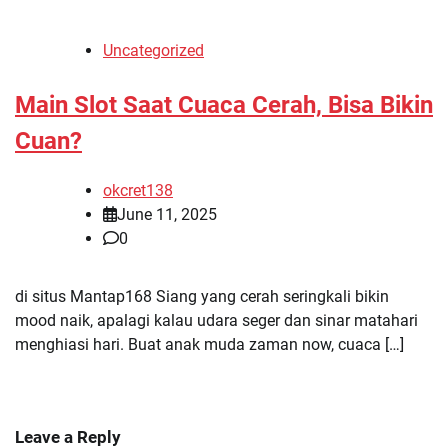
Uncategorized
Main Slot Saat Cuaca Cerah, Bisa Bikin
Cuan?
okcret138
June 11, 2025
0
di situs Mantap168 Siang yang cerah seringkali bikin
mood naik, apalagi kalau udara seger dan sinar matahari
menghiasi hari. Buat anak muda zaman now, cuaca […]
Leave a Reply