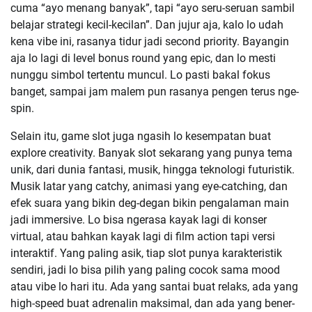
cuma “ayo menang banyak”, tapi “ayo seru-seruan sambil
belajar strategi kecil-kecilan”. Dan jujur aja, kalo lo udah
kena vibe ini, rasanya tidur jadi second priority. Bayangin
aja lo lagi di level bonus round yang epic, dan lo mesti
nunggu simbol tertentu muncul. Lo pasti bakal fokus
banget, sampai jam malem pun rasanya pengen terus nge-
spin.
Selain itu, game slot juga ngasih lo kesempatan buat
explore creativity. Banyak slot sekarang yang punya tema
unik, dari dunia fantasi, musik, hingga teknologi futuristik.
Musik latar yang catchy, animasi yang eye-catching, dan
efek suara yang bikin deg-degan bikin pengalaman main
jadi immersive. Lo bisa ngerasa kayak lagi di konser
virtual, atau bahkan kayak lagi di film action tapi versi
interaktif. Yang paling asik, tiap slot punya karakteristik
sendiri, jadi lo bisa pilih yang paling cocok sama mood
atau vibe lo hari itu. Ada yang santai buat relaks, ada yang
high-speed buat adrenalin maksimal, dan ada yang bener-