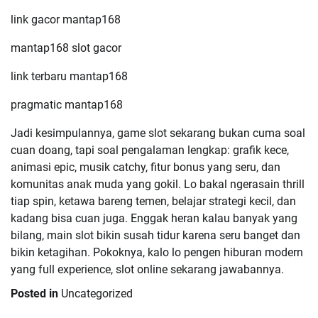
link gacor mantap168
mantap168 slot gacor
link terbaru mantap168
pragmatic mantap168
Jadi kesimpulannya, game slot sekarang bukan cuma soal
cuan doang, tapi soal pengalaman lengkap: grafik kece,
animasi epic, musik catchy, fitur bonus yang seru, dan
komunitas anak muda yang gokil. Lo bakal ngerasain thrill
tiap spin, ketawa bareng temen, belajar strategi kecil, dan
kadang bisa cuan juga. Enggak heran kalau banyak yang
bilang, main slot bikin susah tidur karena seru banget dan
bikin ketagihan. Pokoknya, kalo lo pengen hiburan modern
yang full experience, slot online sekarang jawabannya.
Posted in
Uncategorized