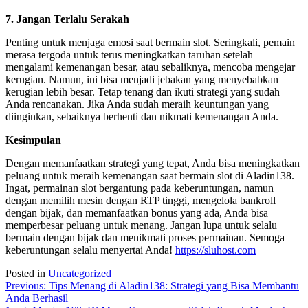
7. Jangan Terlalu Serakah
Penting untuk menjaga emosi saat bermain slot. Seringkali, pemain
merasa tergoda untuk terus meningkatkan taruhan setelah
mengalami kemenangan besar, atau sebaliknya, mencoba mengejar
kerugian. Namun, ini bisa menjadi jebakan yang menyebabkan
kerugian lebih besar. Tetap tenang dan ikuti strategi yang sudah
Anda rencanakan. Jika Anda sudah meraih keuntungan yang
diinginkan, sebaiknya berhenti dan nikmati kemenangan Anda.
Kesimpulan
Dengan memanfaatkan strategi yang tepat, Anda bisa meningkatkan
peluang untuk meraih kemenangan saat bermain slot di Aladin138.
Ingat, permainan slot bergantung pada keberuntungan, namun
dengan memilih mesin dengan RTP tinggi, mengelola bankroll
dengan bijak, dan memanfaatkan bonus yang ada, Anda bisa
memperbesar peluang untuk menang. Jangan lupa untuk selalu
bermain dengan bijak dan menikmati proses permainan. Semoga
keberuntungan selalu menyertai Anda!
https://sluhost.com
Posted in
Uncategorized
Post
Previous:
Tips Menang di Aladin138: Strategi yang Bisa Membantu
Anda Berhasil
navigation