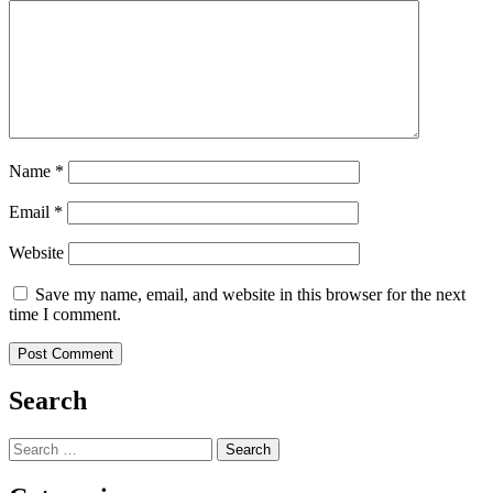
Name
*
Email
*
Website
Save my name, email, and website in this browser for the next
time I comment.
Search
Search
for: