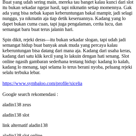
Buat yang udah sering main, mereka tau banget kalau kunci dari slot
itu bukan sekadar ngejar hasil, tapi nikmatin setiap momennya. Gak
ada yang bisa nebak kapan keberuntungan bakal mampir, jadi selagi
nunggu, ya nikmatin aja tiap detik keseruannya. Kadang yang lo
dapet bukan cuma cuan, tapi juga pengalaman, cerita lucu, dan
semangat baru buat terus jalanin hari.
Spin dikit, rejeki deras—itu bukan sekadar slogan, tapi udah jadi
semangat hidup buat banyak anak muda yang percaya kalau
keberuntungan bisa datang dari mana aja. Kadang dari usaha keras,
kadang dari satu klik kecil yang lo lakuin dengan hati senang. Slot
online ngasih gambaran sederhana tentang hidup: kadang lo kalah,
kadang lo menang, tapi selama lo terus berani nyoba, peluang rejeki
selalu terbuka lebar.
https://www.symbaloo.com/profile/xicelia
Google search rekomendasi :
aladin138 zeus
aladin138 slot
link alternatif aladin138
aladin138 slot online