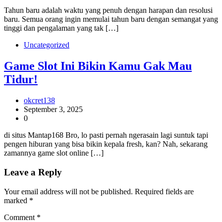
Tahun baru adalah waktu yang penuh dengan harapan dan resolusi
baru. Semua orang ingin memulai tahun baru dengan semangat yang
tinggi dan pengalaman yang tak […]
Uncategorized
Game Slot Ini Bikin Kamu Gak Mau
Tidur!
okcret138
September 3, 2025
0
di situs Mantap168 Bro, lo pasti pernah ngerasain lagi suntuk tapi
pengen hiburan yang bisa bikin kepala fresh, kan? Nah, sekarang
zamannya game slot online […]
Leave a Reply
Your email address will not be published.
Required fields are
marked
*
Comment
*