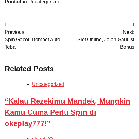
Posted in
Uncategorized
Post
Previous:
Next:
navigation
Spin Gacor, Dompet Auto
Slot Online, Jalan Gaul Isi
Tebal
Bonus
Related Posts
Uncategorized
“Kalau Rezekimu Mandek, Mungkin
Kamu Cuma Perlu Spin di
okeplay777!”
okcret138