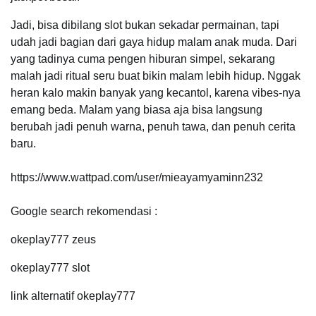
Jadi, bisa dibilang slot bukan sekadar permainan, tapi
udah jadi bagian dari gaya hidup malam anak muda. Dari
yang tadinya cuma pengen hiburan simpel, sekarang
malah jadi ritual seru buat bikin malam lebih hidup. Nggak
heran kalo makin banyak yang kecantol, karena vibes-nya
emang beda. Malam yang biasa aja bisa langsung
berubah jadi penuh warna, penuh tawa, dan penuh cerita
baru.
https://www.wattpad.com/user/mieayamyaminn232
Google search rekomendasi :
okeplay777 zeus
okeplay777 slot
link alternatif okeplay777