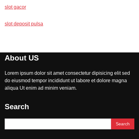
slot gacor
slot deposit pulsa
About US
Lorem ipsum dolor sit amet consectetur dipisicing elit sed
do eiusmod tempor incididunt ut labore et dolore magna
aliqua Ut enim ad minim veniam.
Search
Search
for: