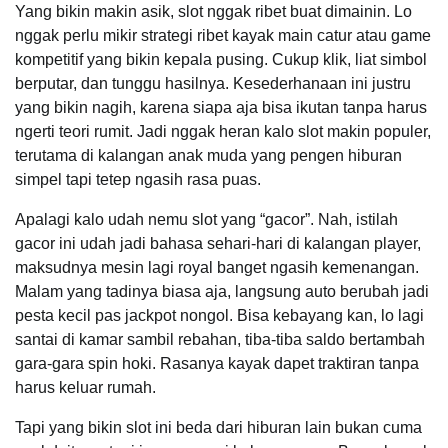
Yang bikin makin asik, slot nggak ribet buat dimainin. Lo
nggak perlu mikir strategi ribet kayak main catur atau game
kompetitif yang bikin kepala pusing. Cukup klik, liat simbol
berputar, dan tunggu hasilnya. Kesederhanaan ini justru
yang bikin nagih, karena siapa aja bisa ikutan tanpa harus
ngerti teori rumit. Jadi nggak heran kalo slot makin populer,
terutama di kalangan anak muda yang pengen hiburan
simpel tapi tetep ngasih rasa puas.
Apalagi kalo udah nemu slot yang “gacor”. Nah, istilah
gacor ini udah jadi bahasa sehari-hari di kalangan player,
maksudnya mesin lagi royal banget ngasih kemenangan.
Malam yang tadinya biasa aja, langsung auto berubah jadi
pesta kecil pas jackpot nongol. Bisa kebayang kan, lo lagi
santai di kamar sambil rebahan, tiba-tiba saldo bertambah
gara-gara spin hoki. Rasanya kayak dapet traktiran tanpa
harus keluar rumah.
Tapi yang bikin slot ini beda dari hiburan lain bukan cuma