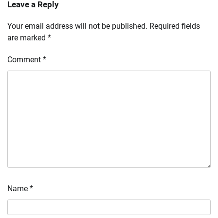
Leave a Reply
Your email address will not be published.
Required fields
are marked
*
Comment
*
Name
*