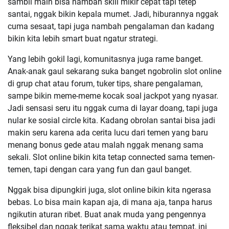
sambil main bisa nambah skill mikir cepat tapi tetep
santai, nggak bikin kepala mumet. Jadi, hiburannya nggak
cuma sesaat, tapi juga nambah pengalaman dan kadang
bikin kita lebih smart buat ngatur strategi.
Yang lebih gokil lagi, komunitasnya juga rame banget.
Anak-anak gaul sekarang suka banget ngobrolin slot online
di grup chat atau forum, tuker tips, share pengalaman,
sampe bikin meme-meme kocak soal jackpot yang nyasar.
Jadi sensasi seru itu nggak cuma di layar doang, tapi juga
nular ke sosial circle kita. Kadang obrolan santai bisa jadi
makin seru karena ada cerita lucu dari temen yang baru
menang bonus gede atau malah nggak menang sama
sekali. Slot online bikin kita tetap connected sama temen-
temen, tapi dengan cara yang fun dan gaul banget.
Nggak bisa dipungkiri juga, slot online bikin kita ngerasa
bebas. Lo bisa main kapan aja, di mana aja, tanpa harus
ngikutin aturan ribet. Buat anak muda yang pengennya
fleksibel dan nggak terikat sama waktu atau tempat, ini