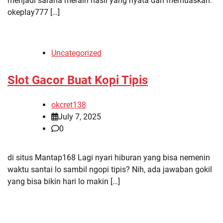
menjadi sarana meraih hasil yang nyata dan memuaskan.
okeplay777 […]
Uncategorized
Slot Gacor Buat Kopi Tipis
okcret138
July 7, 2025
0
di situs Mantap168 Lagi nyari hiburan yang bisa nemenin
waktu santai lo sambil ngopi tipis? Nih, ada jawaban gokil
yang bisa bikin hari lo makin […]