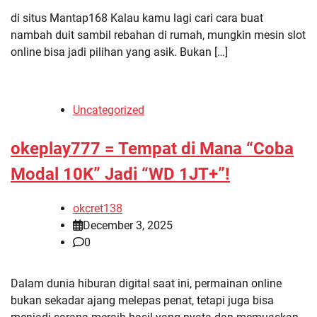
di situs Mantap168 Kalau kamu lagi cari cara buat
nambah duit sambil rebahan di rumah, mungkin mesin slot
online bisa jadi pilihan yang asik. Bukan […]
Uncategorized
okeplay777 = Tempat di Mana “Coba
Modal 10K” Jadi “WD 1JT+”!
okcret138
December 3, 2025
0
Dalam dunia hiburan digital saat ini, permainan online
bukan sekadar ajang melepas penat, tetapi juga bisa