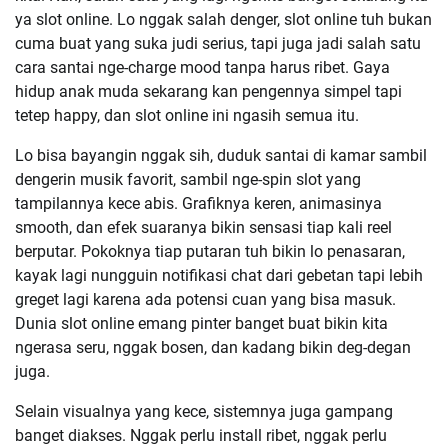
ya slot online. Lo nggak salah denger, slot online tuh bukan
cuma buat yang suka judi serius, tapi juga jadi salah satu
cara santai nge-charge mood tanpa harus ribet. Gaya
hidup anak muda sekarang kan pengennya simpel tapi
tetep happy, dan slot online ini ngasih semua itu.
Lo bisa bayangin nggak sih, duduk santai di kamar sambil
dengerin musik favorit, sambil nge-spin slot yang
tampilannya kece abis. Grafiknya keren, animasinya
smooth, dan efek suaranya bikin sensasi tiap kali reel
berputar. Pokoknya tiap putaran tuh bikin lo penasaran,
kayak lagi nungguin notifikasi chat dari gebetan tapi lebih
greget lagi karena ada potensi cuan yang bisa masuk.
Dunia slot online emang pinter banget buat bikin kita
ngerasa seru, nggak bosen, dan kadang bikin deg-degan
juga.
Selain visualnya yang kece, sistemnya juga gampang
banget diakses. Nggak perlu install ribet, nggak perlu