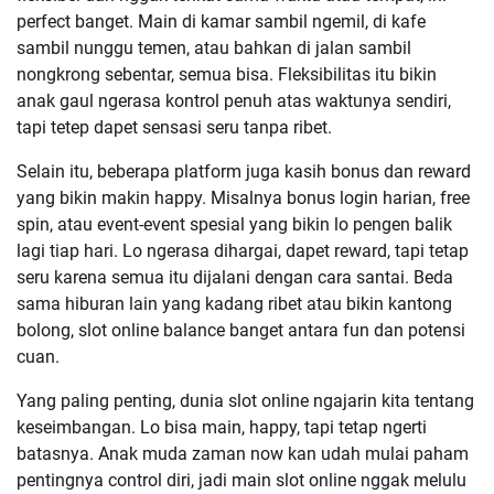
perfect banget. Main di kamar sambil ngemil, di kafe
sambil nunggu temen, atau bahkan di jalan sambil
nongkrong sebentar, semua bisa. Fleksibilitas itu bikin
anak gaul ngerasa kontrol penuh atas waktunya sendiri,
tapi tetep dapet sensasi seru tanpa ribet.
Selain itu, beberapa platform juga kasih bonus dan reward
yang bikin makin happy. Misalnya bonus login harian, free
spin, atau event-event spesial yang bikin lo pengen balik
lagi tiap hari. Lo ngerasa dihargai, dapet reward, tapi tetap
seru karena semua itu dijalani dengan cara santai. Beda
sama hiburan lain yang kadang ribet atau bikin kantong
bolong, slot online balance banget antara fun dan potensi
cuan.
Yang paling penting, dunia slot online ngajarin kita tentang
keseimbangan. Lo bisa main, happy, tapi tetap ngerti
batasnya. Anak muda zaman now kan udah mulai paham
pentingnya control diri, jadi main slot online nggak melulu