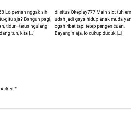
68 Lo pernah nggak sih
di situs Okeplay777 Main slot tuh e
itu-gitu aja? Bangun pagi,
udah jadi gaya hidup anak muda ya
an, tidur—terus ngulang
ogah ribet tapi tetep pengen cuan.
dang tuh, kita […]
Bayangin aja, lo cukup duduk […]
 marked
*