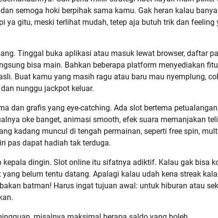
t, dan semoga hoki berpihak sama kamu. Gak heran kalau banya
 ya gitu, meski terlihat mudah, tetep aja butuh trik dan feeling
pang. Tinggal buka aplikasi atau masuk lewat browser, daftar p
langsung bisa main. Bahkan beberapa platform menyediakan fitu
it asli. Buat kamu yang masih ragu atau baru mau nyemplung, c
n dan nunggu jackpot keluar.
tema dan grafis yang eye-catching. Ada slot bertema petualangan
sualnya oke banget, animasi smooth, efek suara memanjakan tel
g kadang muncul di tengah permainan, seperti free spin, multip
i pas dapat hadiah tak terduga.
epala dingin. Slot online itu sifatnya adiktif. Kalau gak bisa k
 yang belum tentu datang. Apalagi kalau udah kena streak kala
jebakan batman! Harus ingat tujuan awal: untuk hiburan atau se
kan.
 mingguan, misalnya maksimal berapa saldo yang boleh