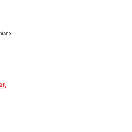
nian
er,