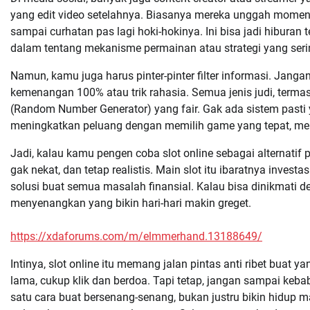
yang edit video setelahnya. Biasanya mereka unggah momen-
sampai curhatan pas lagi hoki-hokinya. Ini bisa jadi hiburan 
dalam tentang mekanisme permainan atau strategi yang sering
Namun, kamu juga harus pinter-pinter filter informasi. Ja
kemenangan 100% atau trik rahasia. Semua jenis judi, terma
(Random Number Generator) yang fair. Gak ada sistem pasti
meningkatkan peluang dengan memilih game yang tepat, men
Jadi, kalau kamu pengen coba slot online sebagai alternatif 
gak nekat, dan tetap realistis. Main slot itu ibaratnya inves
solusi buat semua masalah finansial. Kalau bisa dinikmati den
menyenangkan yang bikin hari-hari makin greget.
https://xdaforums.com/m/elmmerhand.13188649/
Intinya, slot online itu memang jalan pintas anti ribet buat y
lama, cukup klik dan berdoa. Tapi tetap, jangan sampai keb
satu cara buat bersenang-senang, bukan justru bikin hidup m