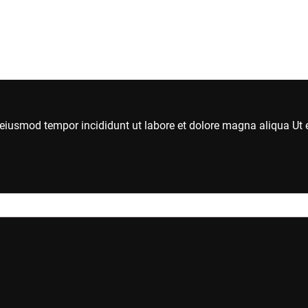
o eiusmod tempor incididunt ut labore et dolore magna aliqua U