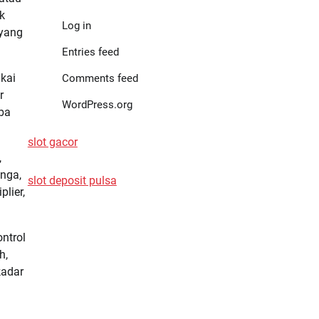
k
Log in
 yang
Entries feed
akai
Comments feed
r
WordPress.org
oba
slot gacor
,
inga,
slot deposit pulsa
lier,
ontrol
h,
kadar