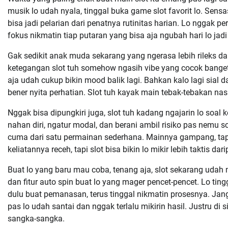
musik lo udah nyala, tinggal buka game slot favorit lo. Se
bisa jadi pelarian dari penatnya rutinitas harian. Lo nggak 
fokus nikmatin tiap putaran yang bisa aja ngubah hari lo jadi 
Gak sedikit anak muda sekarang yang ngerasa lebih rileks da
ketegangan slot tuh somehow ngasih vibe yang cocok banget 
aja udah cukup bikin mood balik lagi. Bahkan kalo lagi sial 
bener nyita perhatian. Slot tuh kayak main tebak-tebakan na
Nggak bisa dipungkiri juga, slot tuh kadang ngajarin lo so
nahan diri, ngatur modal, dan berani ambil risiko pas nemu sc
cuma dari satu permainan sederhana. Mainnya gampang, tapi e
keliatannya receh, tapi slot bisa bikin lo mikir lebih taktis d
Buat lo yang baru mau coba, tenang aja, slot sekarang udah m
dan fitur auto spin buat lo yang mager pencet-pencet. Lo ti
dulu buat pemanasan, terus tinggal nikmatin prosesnya. Ja
pas lo udah santai dan nggak terlalu mikirin hasil. Justru d
sangka-sangka.