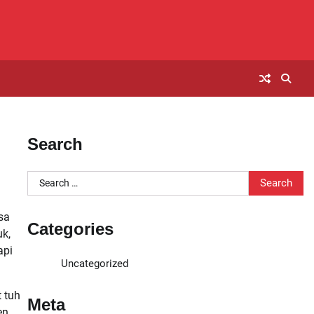
Search
Search
for:
sa
Categories
uk,
api
Uncategorized
 tuh
Meta
en