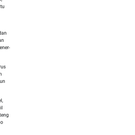
itu
 dan
an
ener-
rus
n
pun
l,
il
teng
lo