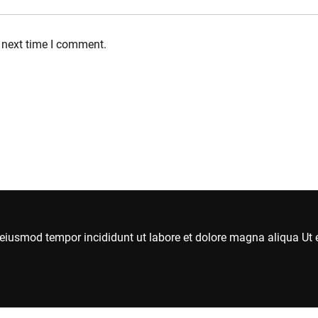
 next time I comment.
o eiusmod tempor incididunt ut labore et dolore magna aliqua U