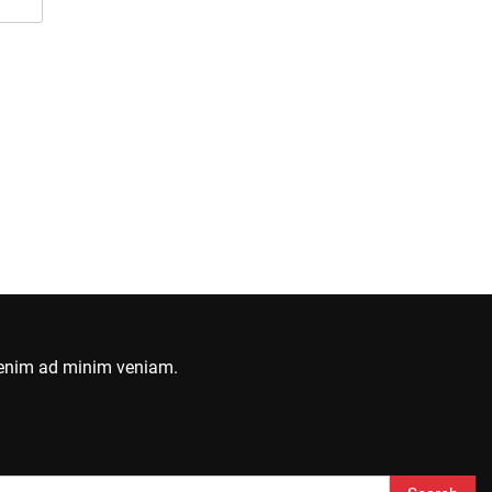
t enim ad minim veniam.