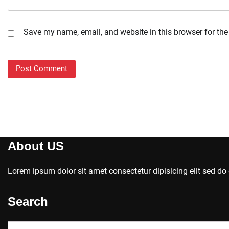
Save my name, email, and website in this browser for the
About US
Lorem ipsum dolor sit amet consectetur dipisicing elit sed d
Search
Search