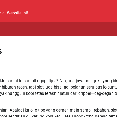
di Website Ini!
s
u santai lo sambil ngopi tipis? Nih, ada jawaban gokil yang bi
iburan receh, tapi slot juga bisa jadi pelarian seru pas lo sunt
yak nungguin kopi tetes terakhir jatuh dari dripper—deg-degan t
ian. Apalagi kalo lo tipe yang demen main sambil rebahan, slot
ngopi sendirian di warung kopi kecil, atau nongkrong bareng tem