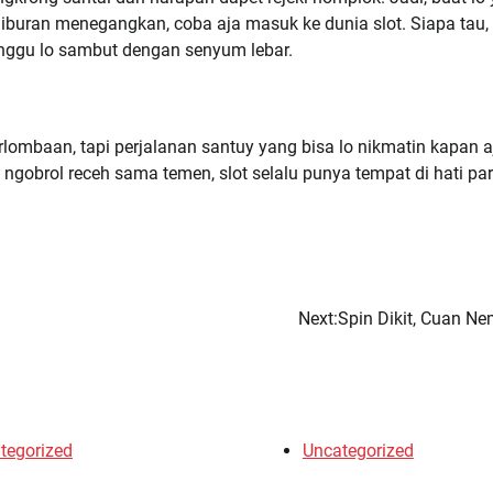
iburan menegangkan, coba aja masuk ke dunia slot. Siapa tau, 
nunggu lo sambut dengan senyum lebar.
rlombaan, tapi perjalanan santuy yang bisa lo nikmatin kapan a
 ngobrol receh sama temen, slot selalu punya tempat di hati pa
Next:
Spin Dikit, Cuan Ne
tegorized
Uncategorized