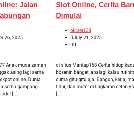
line: Jalan
Slot Online, Cerita Bar
 Tabungan
Dimulai
okcret138
r 26, 2025
July 21, 2025
0
y777 Anak muda zaman
di situs Mantap168 Cerita hidup kad
ggak asing lagi sama
bosenin banget, apalagi kalau rutinit
kpot online. Dunia
cuma gitu-gitu aja. Bangun, kerja, m
mua serba gampang
tidur, dan muter di lingkaran setan y
modal […]
[…]