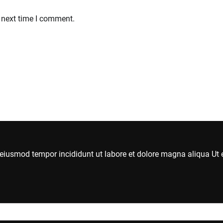
 next time I comment.
o eiusmod tempor incididunt ut labore et dolore magna aliqua U