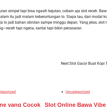
ran simpel tapi bisa ngasih kejutan, cobain aja slot receh. Baw
alam itu jadi malam keberuntungan lo. Siapa tau, dari modal ko
ita lo jadi bahan obrolan sampe minggu depan. Yang jelas, slot 
g—receh tapi ngena, santai tapi bikin penasaran.
Next:
Slot Gacor Buat Kopi 
tegorized
Uncategorized
ne yang Cocok
Slot Online Bawa Vibe