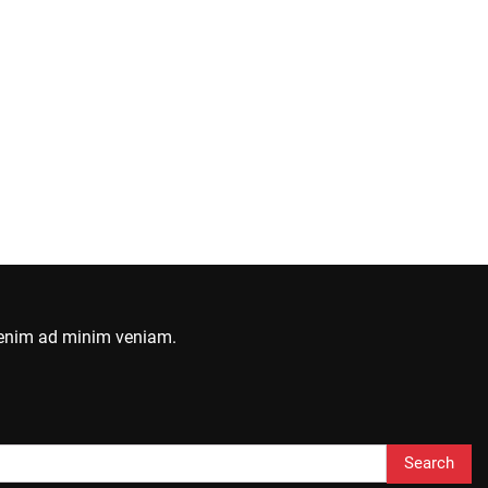
t enim ad minim veniam.