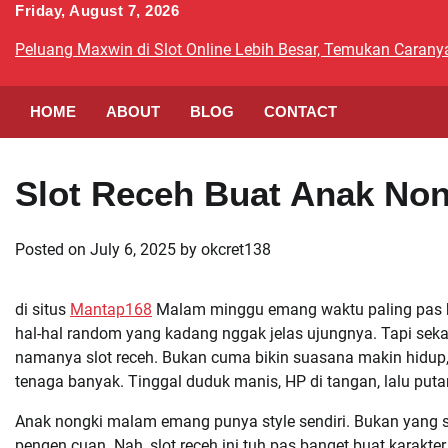
Skip
Friday, August 7, 2026
to
Peluang Maxwin di Slot Online Lebih Besar, Temukan Caranya 
content
HOME
ABOUT
BLOG
CONTACT
Slot Receh Buat Anak No
Posted on
July 6, 2025
by
okcret138
di situs
Mantap168
Malam minggu emang waktu paling pas bu
hal-hal random yang kadang nggak jelas ujungnya. Tapi sek
namanya slot receh. Bukan cuma bikin suasana makin hidup, t
tenaga banyak. Tinggal duduk manis, HP di tangan, lalu putar 
Anak nongki malam emang punya style sendiri. Bukan yang suka 
pengen cuan. Nah, slot receh ini tuh pas banget buat karakter