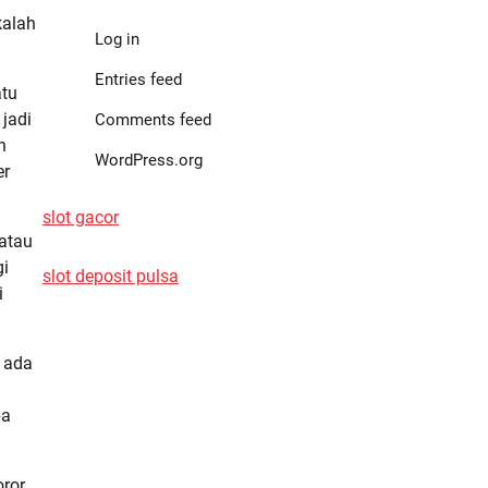
kalah
Log in
Entries feed
atu
 jadi
Comments feed
h
WordPress.org
er
slot gacor
 atau
gi
slot deposit pulsa
i
i ada
ba
ror,