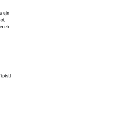
a aja
pi,
receh
Tipis