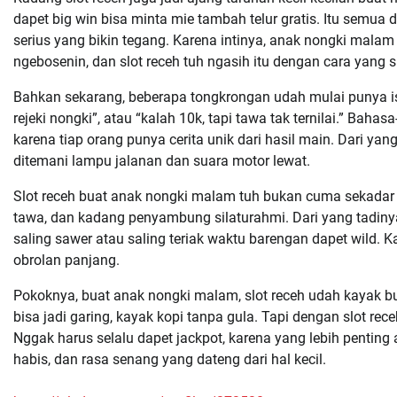
dapet big win bisa minta mie tambah telur gratis. Itu semua
serius yang bikin tegang. Karena intinya, anak nongki malam 
ngebosenin, dan slot receh tuh ngasih itu dengan cara yang s
Bahkan sekarang, beberapa tongkrongan udah mulai punya istil
rejeki nongki”, atau “kalah 10k, tapi tawa tak ternilai.” Bah
karena tiap orang punya cerita unik dari hasil main. Dari ya
ditemani lampu jalanan dan suara motor lewat.
Slot receh buat anak nongki malam tuh bukan cuma sekadar 
tawa, dan kadang penyambung silaturahmi. Dari yang tadiny
saling sawer atau saling teriak waktu barengan dapet wild. 
obrolan panjang.
Pokoknya, buat anak nongki malam, slot receh udah kayak bu
bisa jadi garing, kayak kopi tanpa gula. Tapi dengan slot re
Nggak harus selalu dapet jackpot, karena yang lebih pentin
habis, dan rasa senang yang dateng dari hal kecil.