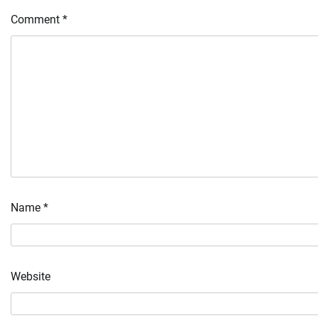
Comment
*
Name
*
Website