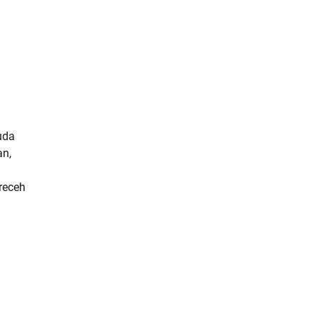
uda
an,
receh