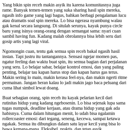
Yang bikin spin receh makin asyik itu karena komunitasnya juga
rame. Banyak temen-temen yang suka sharing hasil spin mereka,
ngasih info game yang lagi bagus, bahkan berbagi pengalaman lucu
atau dramatis soal spin mereka. Lo bisa ngerasa nyambung walau
gak kenal secara langsung. Di situlah serunya, kayak punya circle
baru yang isinya orang-orang dengan semangat sama: nyari cuan
sambil having fun. Kadang malah obrolannya bisa lebih seru dari
gosip artis yang lagi viral.
Ngomongin cuan, tentu gak semua spin receh bakal ngasih hasil
instan. Tapi justru itu tantangannya. Sensasi ngejar momen pas,
ngatur feeling dan waktu buat spin, itu semua bagian dari perjalanan
yang seru. Lo belajar sabar, belajar kontrol emosi, dan yang paling
penting, belajar tau kapan harus stop dan kapan harus gas terus.
Makin sering lo main, makin kerasa feel-nya, dan makin ngerti ritme
permainan. Jangan heran kalau lo jadi makin jago baca peluang dari
cuma lihat simbol lewat doang.
Buat sebagian orang, spin receh itu kayak pelarian kecil dari
rutinitas hidup yang kadang ngebosenin. Lo bisa sejenak lupa sama
tugas numpuk, deadline kerjaan, atau drama hidup yang gak ada
habisnya. Cuma dalam hitungan menit, lo udah bisa ngalamin
rollercoaster emosi: dari tegang, seneng, kecewa, sampai ketawa
ngakak. Semua itu dibungkus dalam satu layar kecil yang bisa lo
bawa kemana-mana. Fleksibel, praktis, dan tetap asyik.