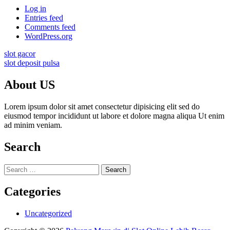
Log in
Entries feed
Comments feed
WordPress.org
slot gacor
slot deposit pulsa
About US
Lorem ipsum dolor sit amet consectetur dipisicing elit sed do
eiusmod tempor incididunt ut labore et dolore magna aliqua Ut enim
ad minim veniam.
Search
Search
for:
Categories
Uncategorized