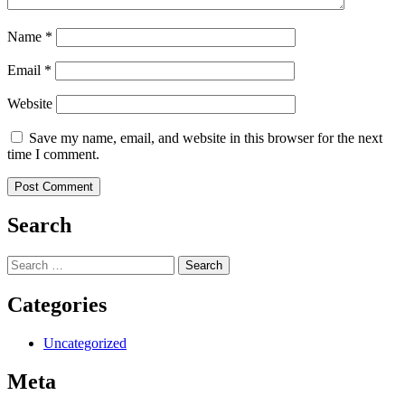
Name
*
Email
*
Website
Save my name, email, and website in this browser for the next
time I comment.
Search
Search
for:
Categories
Uncategorized
Meta