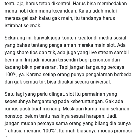
tentu aja, harus tetap dikontrol. Harus bisa membedakan
mana hobi dan mana kecanduan. Kalau udah mulai
merasa gelisah kalau gak main, itu tandanya harus
istirahat sejenak.
Sekarang ini, banyak juga konten kreator di media sosial
yang bahas tentang pengalaman mereka main slot. Ada
yang share tips dan trik, ada juga yang live stream sambil
bermain. Ini jadi hiburan tersendiri bagi penonton dan
kadang bikin penasaran. Tapi jangan langsung percaya
100%, ya. Karena setiap orang punya pengalaman berbeda
dan gak semua trik bisa dipakai secara universal.
Satu lagi yang perlu diingat, slot itu permainan yang
sepenuhnya bergantung pada keberuntungan. Gak ada
rumus pasti buat menang. Meskipun kamu main seharian
nonstop, belum tentu hasilnya sesuai harapan. Jadi,
jangan mudah percaya sama orang yang bilang dia punya
“rahasia menang 100%”. Itu mah biasanya modus promosi