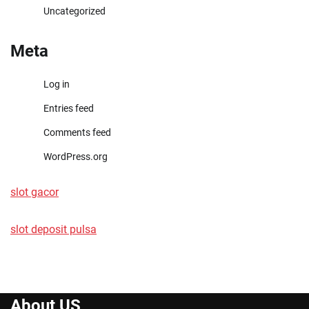
Uncategorized
Meta
Log in
Entries feed
Comments feed
WordPress.org
slot gacor
slot deposit pulsa
About US