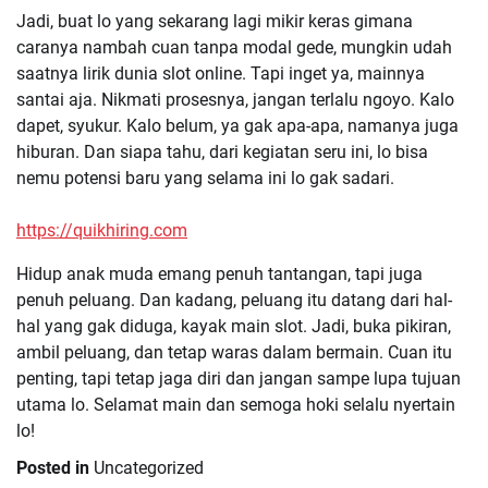
Jadi, buat lo yang sekarang lagi mikir keras gimana
caranya nambah cuan tanpa modal gede, mungkin udah
saatnya lirik dunia slot online. Tapi inget ya, mainnya
santai aja. Nikmati prosesnya, jangan terlalu ngoyo. Kalo
dapet, syukur. Kalo belum, ya gak apa-apa, namanya juga
hiburan. Dan siapa tahu, dari kegiatan seru ini, lo bisa
nemu potensi baru yang selama ini lo gak sadari.
https://quikhiring.com
Hidup anak muda emang penuh tantangan, tapi juga
penuh peluang. Dan kadang, peluang itu datang dari hal-
hal yang gak diduga, kayak main slot. Jadi, buka pikiran,
ambil peluang, dan tetap waras dalam bermain. Cuan itu
penting, tapi tetap jaga diri dan jangan sampe lupa tujuan
utama lo. Selamat main dan semoga hoki selalu nyertain
lo!
Posted in
Uncategorized