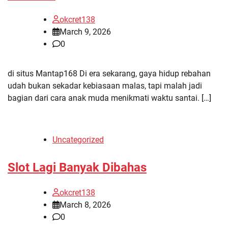
okcret138
March 9, 2026
0
di situs Mantap168 Di era sekarang, gaya hidup rebahan
udah bukan sekadar kebiasaan malas, tapi malah jadi
bagian dari cara anak muda menikmati waktu santai. […]
Uncategorized
Slot Lagi Banyak Dibahas
okcret138
March 8, 2026
0