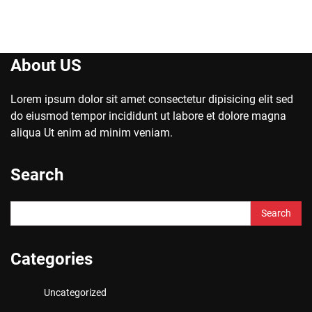
About US
Lorem ipsum dolor sit amet consectetur dipisicing elit sed
do eiusmod tempor incididunt ut labore et dolore magna
aliqua Ut enim ad minim veniam.
Search
Search
for:
Categories
Uncategorized