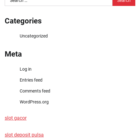
for:
Categories
Uncategorized
Meta
Log in
Entries feed
Comments feed
WordPress.org
slot gacor
slot deposit pulsa