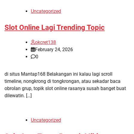
Uncategorized
Slot Online Lagi Trending Topic
okcret138
February 24, 2026
0
di situs Mantap168 Belakangan ini kalau lagi scroll
timeline, nongkrong di tongkrongan, atau sekadar baca
obrolan grup, topik slot online rasanya susah banget buat
dilewatin. […]
Uncategorized