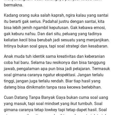
bermakna.
Kadang orang suka salah kaprah, ngira kalau yang santai
itu berarti gak serius. Padahal justru dengan santai, kita
bisa lebih jernih ngambil keputusan. Gak kebawa emosi,
gak keburu nafsu. Dan dari situ, peluang yang tadinya
keliatan kecil bisa berubah jadi sesuatu yang menjanjikan.
Intinya bukan soal gaya, tapi soal strategi dan kesabaran.
Anak muda tuh identik sama kreativitas dan keberanian
coba hal baru. Selama tau resikonya dan bisa tanggung
jawab, pengalaman apa pun bisa jadi pelajaran. Termasuk
soal gimana caranya ngatur ekspektasi. Jangan terlalu
tinggi, jangan juga terlalu rendah. Biar tiap hasil yang
dateng bisa dinikmatin tanpa rasa kecewa berlebihan.
Cuan Datang Tanpa Banyak Gaya bukan cuma soal uang
yang masuk, tapi soal mindset yang ikut tumbuh. Soal
gimana caranya tetap lowkey tapi tetap dapet hasil. Soal