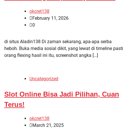
okcret138
February 11, 2026
0
di situs Aladin138 Di zaman sekarang, apa-apa serba
heboh. Buka media sosial dikit, yang lewat di timeline pasti
orang flexing hasil ini itu, screenshot angka […]
Uncategorized
Slot Online Bisa Jadi Pilihan, Cuan
Terus!
okcret138
March 21, 2025