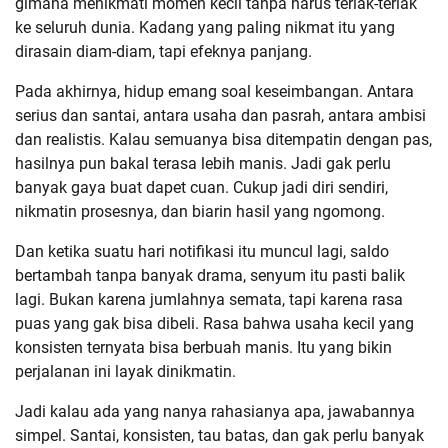
gimana menikmati momen kecil tanpa harus teriak-teriak
ke seluruh dunia. Kadang yang paling nikmat itu yang
dirasain diam-diam, tapi efeknya panjang.
Pada akhirnya, hidup emang soal keseimbangan. Antara
serius dan santai, antara usaha dan pasrah, antara ambisi
dan realistis. Kalau semuanya bisa ditempatin dengan pas,
hasilnya pun bakal terasa lebih manis. Jadi gak perlu
banyak gaya buat dapet cuan. Cukup jadi diri sendiri,
nikmatin prosesnya, dan biarin hasil yang ngomong.
Dan ketika suatu hari notifikasi itu muncul lagi, saldo
bertambah tanpa banyak drama, senyum itu pasti balik
lagi. Bukan karena jumlahnya semata, tapi karena rasa
puas yang gak bisa dibeli. Rasa bahwa usaha kecil yang
konsisten ternyata bisa berbuah manis. Itu yang bikin
perjalanan ini layak dinikmatin.
Jadi kalau ada yang nanya rahasianya apa, jawabannya
simpel. Santai, konsisten, tau batas, dan gak perlu banyak