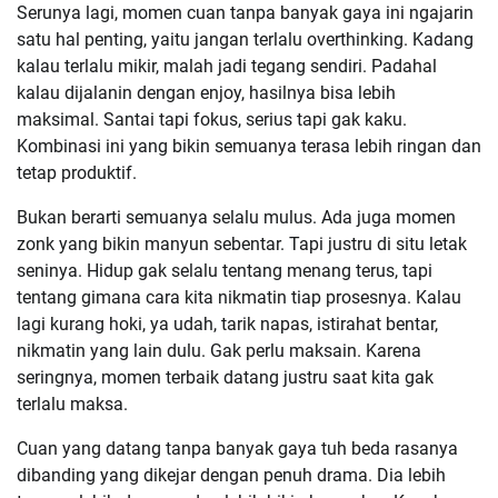
Serunya lagi, momen cuan tanpa banyak gaya ini ngajarin
satu hal penting, yaitu jangan terlalu overthinking. Kadang
kalau terlalu mikir, malah jadi tegang sendiri. Padahal
kalau dijalanin dengan enjoy, hasilnya bisa lebih
maksimal. Santai tapi fokus, serius tapi gak kaku.
Kombinasi ini yang bikin semuanya terasa lebih ringan dan
tetap produktif.
Bukan berarti semuanya selalu mulus. Ada juga momen
zonk yang bikin manyun sebentar. Tapi justru di situ letak
seninya. Hidup gak selalu tentang menang terus, tapi
tentang gimana cara kita nikmatin tiap prosesnya. Kalau
lagi kurang hoki, ya udah, tarik napas, istirahat bentar,
nikmatin yang lain dulu. Gak perlu maksain. Karena
seringnya, momen terbaik datang justru saat kita gak
terlalu maksa.
Cuan yang datang tanpa banyak gaya tuh beda rasanya
dibanding yang dikejar dengan penuh drama. Dia lebih