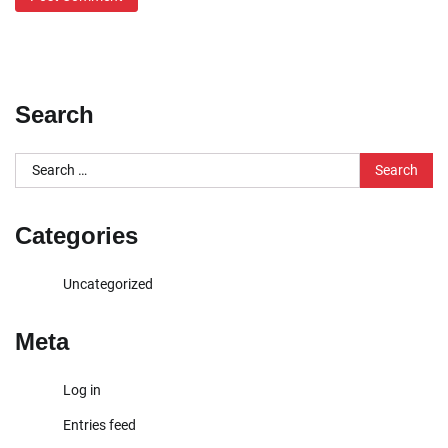
Search
Search
for:
Categories
Uncategorized
Meta
Log in
Entries feed