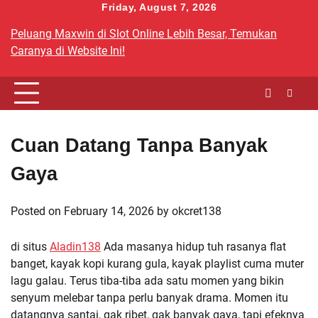
Skip
Friday, August 7, 2026
to
Peluang Maxwin di Slot Online Lebih Besar, Temukan
content
Caranya di Website Ini!
Cuan Datang Tanpa Banyak
Gaya
Posted on
February 14, 2026
by
okcret138
di situs
Aladin138
Ada masanya hidup tuh rasanya flat
banget, kayak kopi kurang gula, kayak playlist cuma muter
lagu galau. Terus tiba-tiba ada satu momen yang bikin
senyum melebar tanpa perlu banyak drama. Momen itu
datangnya santai, gak ribet, gak banyak gaya, tapi efeknya