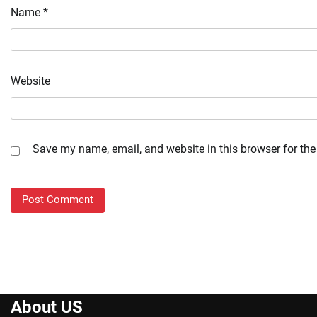
Name
*
Website
Save my name, email, and website in this browser for the
About US