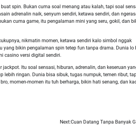
gu buat spin. Bukan cuma soal menang atau kalah, tapi soal sens
sain adrenalin naik, senyum sendiri, ketawa sendiri, dan ngeras
bukan cuma game, itu pengalaman mini yang seru, gokil, dan bi
ecukupnya, nikmatin momen, ketawa sendiri kalo simbol nggak
tu yang bikin pengalaman spin tetep fun tanpa drama. Dunia lo 
 casino versi digital sendiri.
jackpot. Itu soal sensasi, hiburan, adrenalin, dan keseruan yan
up lebih ringan. Dunia bisa sibuk, tugas numpuk, temen ribut, tap
h, bro, momen-momen itu tuh berharga, bikin hati senang, dan k
Next:
Cuan Datang Tanpa Banyak G