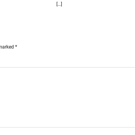
[…]
 marked
*