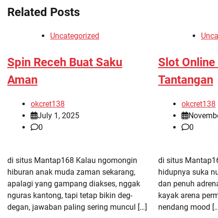
Related Posts
Uncategorized
Unca
Spin Receh Buat Saku
Slot Onlin
Aman
Tantangan
okcret138
okcret138
July 1, 2025
Novembe
0
0
di situs Mantap168 Kalau ngomongin
di situs Mantap1
hiburan anak muda zaman sekarang,
hidupnya suka nu
apalagi yang gampang diakses, nggak
dan penuh adrenal
nguras kantong, tapi tetap bikin deg-
kayak arena perm
degan, jawaban paling sering muncul […]
nendang mood […