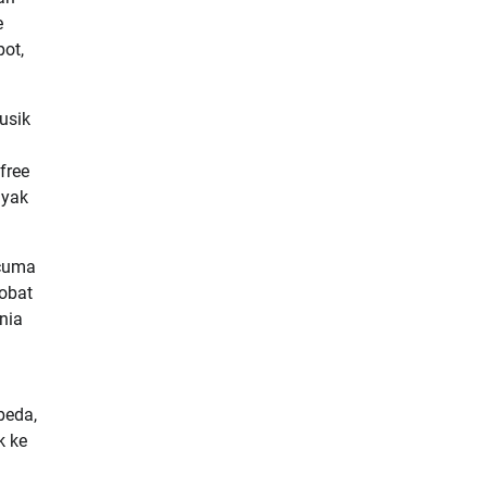
e
pot,
usik
free
ayak
 cuma
 obat
nia
beda,
k ke