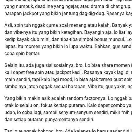
yang numpuk, deadline yang ngejar, atau drama di chat grup. 
harapan jackpot yang bikin jantung dag-dig-dug. Rasanya kay
Asli, spin tuh nggak cuma soal menang atau kalah. Banyak ya
dan vibe-nya itu yang bikin ketagihan. Bayangin aja, lo liat 
kedip kayak club mini, dan tiba-tiba simbol bonus muncul. Lo
lepas. Itu momen yang bikin lo lupa waktu. Bahkan, gue se
coba spin bentar.
Selain itu, ada juga sisi sosialnya, bro. Lo bisa share momen 
kali dapet free spin atau jackpot kecil. Rasanya kayak lagi di m
main sendiri, tapi kalo lagi mood, lo bisa ajak temen buat s
simbolnya jatoh nggak sesuai harapan. Vibe itu, gue yakin, n
Yang bikin makin asik adalah random factor-nya. Lo nggak ba
otak lo selalu on, fokus ke tiap putaran. Kalo dapet combo 
udah, lo coba lagi, sambil senyum-senyum sendiri, mikir “nih p
dan setiap putaran punya ceritanya sendiri.
Tapi gue nggak bohong, bro. Ada kalanya lo harus sadar diri j