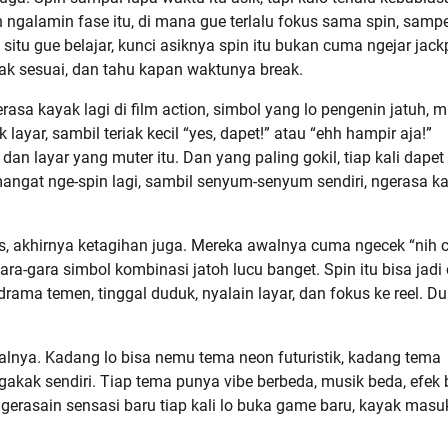
ah ngalamin fase itu, di mana gue terlalu fokus sama spin, samp
itu gue belajar, kunci asiknya spin itu bukan cuma ngejar jack
gak sesuai, dan tahu kapan waktunya break.
asa kayak lagi di film action, simbol yang lo pengenin jatuh, m
layar, sambil teriak kecil “yes, dapet!” atau “ehh hampir aja!”
an layar yang muter itu. Dan yang paling gokil, tiap kali dapet 
mangat nge-spin lagi, sambil senyum-senyum sendiri, ngerasa k
is, akhirnya ketagihan juga. Mereka awalnya cuma ngecek “nih
ra-gara simbol kombinasi jatoh lucu banget. Spin itu bisa jadi
drama temen, tinggal duduk, nyalain layar, dan fokus ke reel. Du
ualnya. Kadang lo bisa nemu tema neon futuristik, kadang tema
gakak sendiri. Tiap tema punya vibe berbeda, musik beda, efek 
gerasain sensasi baru tiap kali lo buka game baru, kayak masu