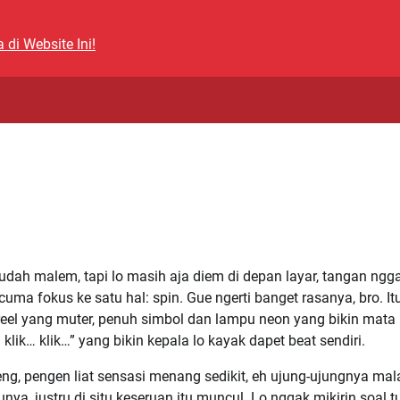
di Website Ini!
ah malem, tapi lo masih aja diem di depan layar, tangan ngg
cuma fokus ke satu hal: spin. Gue ngerti banget rasanya, bro. It
reel yang muter, penuh simbol dan lampu neon yang bikin mata 
klik… klik…” yang bikin kepala lo kayak dapet beat sendiri.
eng, pengen liat sensasi menang sedikit, eh ujung-ujungnya mal
nya, justru di situ keseruan itu muncul. Lo nggak mikirin soal 