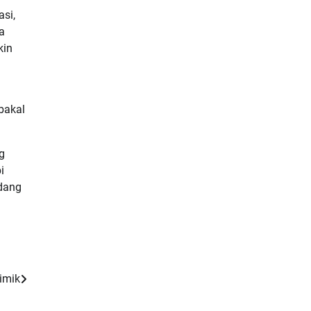
asi,
a
kin
bakal
g
i
adang
imik