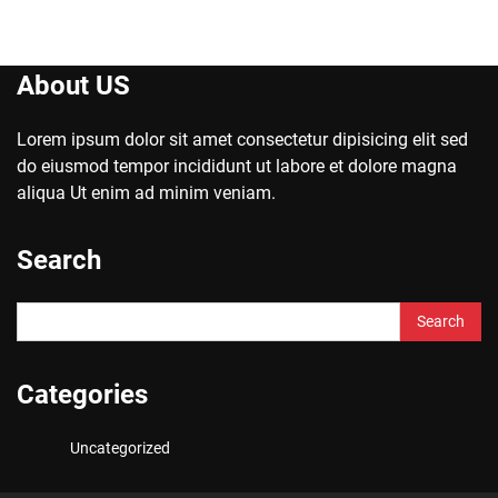
About US
Lorem ipsum dolor sit amet consectetur dipisicing elit sed
do eiusmod tempor incididunt ut labore et dolore magna
aliqua Ut enim ad minim veniam.
Search
Search
for:
Categories
Uncategorized