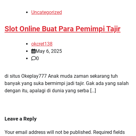
Uncategorized
Slot Online Buat Para Pemimpi Tajir
okcret138
May 6, 2025
0
di situs Okeplay777 Anak muda zaman sekarang tuh
banyak yang suka bermimpi jadi tajir. Gak ada yang salah
dengan itu, apalagi di dunia yang serba […]
Leave a Reply
Your email address will not be published.
Required fields