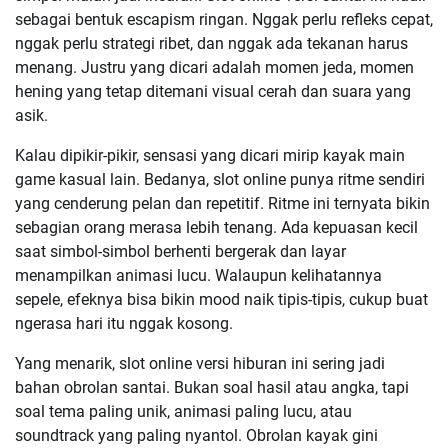
sebagai bentuk escapism ringan. Nggak perlu refleks cepat,
nggak perlu strategi ribet, dan nggak ada tekanan harus
menang. Justru yang dicari adalah momen jeda, momen
hening yang tetap ditemani visual cerah dan suara yang
asik.
Kalau dipikir-pikir, sensasi yang dicari mirip kayak main
game kasual lain. Bedanya, slot online punya ritme sendiri
yang cenderung pelan dan repetitif. Ritme ini ternyata bikin
sebagian orang merasa lebih tenang. Ada kepuasan kecil
saat simbol-simbol berhenti bergerak dan layar
menampilkan animasi lucu. Walaupun kelihatannya
sepele, efeknya bisa bikin mood naik tipis-tipis, cukup buat
ngerasa hari itu nggak kosong.
Yang menarik, slot online versi hiburan ini sering jadi
bahan obrolan santai. Bukan soal hasil atau angka, tapi
soal tema paling unik, animasi paling lucu, atau
soundtrack yang paling nyantol. Obrolan kayak gini