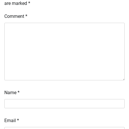
are marked
*
Comment
*
Name
*
Email
*