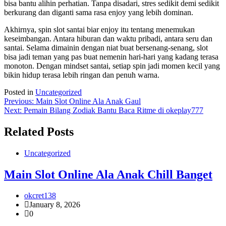
bisa bantu alihin perhatian. Tanpa disadari, stres sedikit demi sedikit
berkurang dan diganti sama rasa enjoy yang lebih dominan.
Akhirnya, spin slot santai biar enjoy itu tentang menemukan
keseimbangan. Antara hiburan dan waktu pribadi, antara seru dan
santai. Selama dimainin dengan niat buat bersenang-senang, slot
bisa jadi teman yang pas buat nemenin hari-hari yang kadang terasa
monoton. Dengan mindset santai, setiap spin jadi momen kecil yang
bikin hidup terasa lebih ringan dan penuh warna.
Posted in
Uncategorized
Post
Previous:
Main Slot Online Ala Anak Gaul
Next:
Pemain Bilang Zodiak Bantu Baca Ritme di okeplay777
navigation
Related Posts
Uncategorized
Main Slot Online Ala Anak Chill Banget
okcret138
January 8, 2026
0