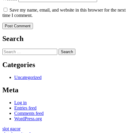
Save my name, email, and website in this browser for the next
time I comment.
Search
Search
for:
Categories
Uncategorized
Meta
Log in
Entries feed
Comments feed
WordPress.org
slot gacor