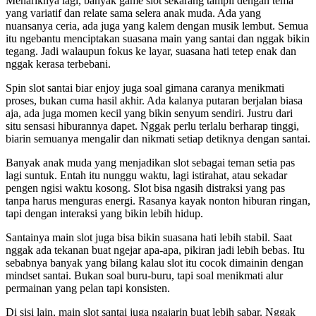
Menariknya lagi, banyak game slot sekarang tampil dengan tema
yang variatif dan relate sama selera anak muda. Ada yang
nuansanya ceria, ada juga yang kalem dengan musik lembut. Semua
itu ngebantu menciptakan suasana main yang santai dan nggak bikin
tegang. Jadi walaupun fokus ke layar, suasana hati tetep enak dan
nggak kerasa terbebani.
Spin slot santai biar enjoy juga soal gimana caranya menikmati
proses, bukan cuma hasil akhir. Ada kalanya putaran berjalan biasa
aja, ada juga momen kecil yang bikin senyum sendiri. Justru dari
situ sensasi hiburannya dapet. Nggak perlu terlalu berharap tinggi,
biarin semuanya mengalir dan nikmati setiap detiknya dengan santai.
Banyak anak muda yang menjadikan slot sebagai teman setia pas
lagi suntuk. Entah itu nunggu waktu, lagi istirahat, atau sekadar
pengen ngisi waktu kosong. Slot bisa ngasih distraksi yang pas
tanpa harus menguras energi. Rasanya kayak nonton hiburan ringan,
tapi dengan interaksi yang bikin lebih hidup.
Santainya main slot juga bisa bikin suasana hati lebih stabil. Saat
nggak ada tekanan buat ngejar apa-apa, pikiran jadi lebih bebas. Itu
sebabnya banyak yang bilang kalau slot itu cocok dimainin dengan
mindset santai. Bukan soal buru-buru, tapi soal menikmati alur
permainan yang pelan tapi konsisten.
Di sisi lain, main slot santai juga ngajarin buat lebih sabar. Nggak