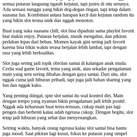
semua putaran langsung ngasih kejutan, tapi justru di situ serunya.
Ada sensasi nunggu yang bikin deg-degan ringan, tapi tetap dalam
suasana fun. Kombinasi antara harapan kecil dan kejutan random itu
yang bikin slot terasa unik dan nggak monoton.
Buat yang suka suasana chill, slot bisa dipaduin sama playlist favorit
biar makin enjoy. Putaran berjalan, musik mengalun, dan pikiran
perlahan lepas dari beban. Momen kayak gini sering jadi favorit
karena bisa bikin waktu terasa berjalan lebih lambat, tapi dengan
rasa yang lebih berkualitas.
Slot juga sering jadi topik obrolan santai di kalangan anak muda.
Cerita soal game favorit, tema yang unik, atau sekadar pengalaman
main yang seru sering dibahas dengan gaya santai. Dari situ, slot
nggak cuma jadi hiburan pribadi, tapi juga jadi bahan sharing yang
fun dan nggak kaku.
Yang penting diingat, spin slot santai itu soal kontrol diri. Main
dengan tempo yang nyaman bikin pengalaman jadi lebih positif.
Nggak ada keharusan buat terus-terusan, cukup main pas lagi
pengen dan berhenti kalau udah ngerasa cukup. Dengan begitu, slot
tetap jadi hiburan yang sehat dan menyenangkan.
Seiring waktu, banyak orang ngerasa kalau slot santai bisa bantu
jaga mood. Saat pikiran lagi kusut, fokus ke putaran yang simpel