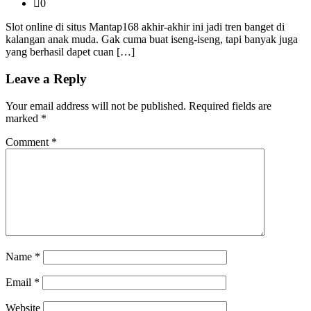
0
Slot online di situs Mantap168 akhir-akhir ini jadi tren banget di
kalangan anak muda. Gak cuma buat iseng-iseng, tapi banyak juga
yang berhasil dapet cuan […]
Leave a Reply
Your email address will not be published.
Required fields are
marked
*
Comment
*
Name
*
Email
*
Website