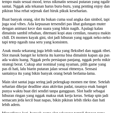
tempo main sesuai mood, terus nikmatin sensasi putaran yang ngalir
santai. Nggak ada tekanan harus buru-buru, yang penting enjoy dan
pikiran bisa rehat sejenak dari hiruk pikuk keseharian.
Buat banyak orang, slot itu bukan cuma soal angka dan simbol, tapi
juga soal vibes. Ada kepuasan tersendiri pas lihat gulungan muter
dengan animasi kece dan suara yang bikin nagih. Apalagi kalau
dimainin sambil rebahan, ditemani kopi atau cemilan, rasanya makin
chill. Di momen kayak gini, slot jadi hiburan yang nggak neko-neko
tapi tetep ngasih rasa seru yang konsisten.
Anak muda sekarang juga lebih suka yang fleksibel dan nggak ribet.
Slot masuk banget ke kriteria itu karena bisa dimainin kapan aja pas
ada waktu luang. Nggak perlu persiapan panjang, nggak perlu mikir
strategi berat. Cukup atur nominal yang nyaman, pilih game yang
pas di hati, lalu biarin putaran jalan sesuai ritmenya. Sensasi
santainya itu yang bikin banyak orang betah berlama-lama.
Main slot santai juga sering jadi pelengkap momen me time. Setelah
seharian dikejar deadline atau aktivitas padat, rasanya enak banget
punya waktu buat diri sendiri tanpa gangguan. Slot hadir sebagai
hiburan ringan yang nggak maksa otak kerja keras. Setiap spin jadi
semacam jeda kecil buat napas, bikin pikiran lebih rileks dan hati
lebih adem.