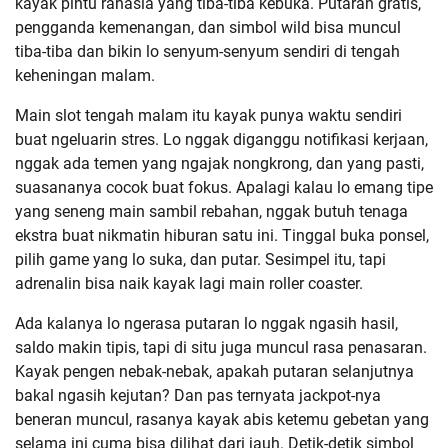
kayak pintu rahasia yang tiba-tiba kebuka. Putaran gratis,
pengganda kemenangan, dan simbol wild bisa muncul
tiba-tiba dan bikin lo senyum-senyum sendiri di tengah
keheningan malam.
Main slot tengah malam itu kayak punya waktu sendiri
buat ngeluarin stres. Lo nggak diganggu notifikasi kerjaan,
nggak ada temen yang ngajak nongkrong, dan yang pasti,
suasananya cocok buat fokus. Apalagi kalau lo emang tipe
yang seneng main sambil rebahan, nggak butuh tenaga
ekstra buat nikmatin hiburan satu ini. Tinggal buka ponsel,
pilih game yang lo suka, dan putar. Sesimpel itu, tapi
adrenalin bisa naik kayak lagi main roller coaster.
Ada kalanya lo ngerasa putaran lo nggak ngasih hasil,
saldo makin tipis, tapi di situ juga muncul rasa penasaran.
Kayak pengen nebak-nebak, apakah putaran selanjutnya
bakal ngasih kejutan? Dan pas ternyata jackpot-nya
beneran muncul, rasanya kayak abis ketemu gebetan yang
selama ini cuma bisa dilihat dari jauh. Detik-detik simbol