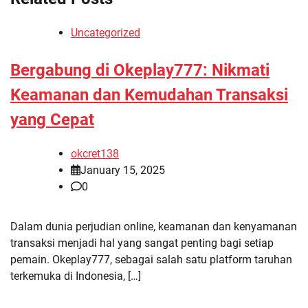
Uncategorized
Bergabung di Okeplay777: Nikmati
Keamanan dan Kemudahan Transaksi
yang Cepat
okcret138
January 15, 2025
0
Dalam dunia perjudian online, keamanan dan kenyamanan
transaksi menjadi hal yang sangat penting bagi setiap
pemain. Okeplay777, sebagai salah satu platform taruhan
terkemuka di Indonesia, […]