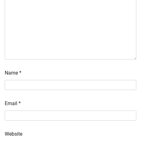
Name
*
Email
*
Website