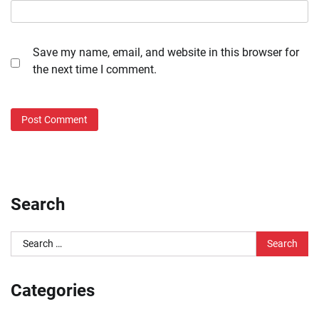
Save my name, email, and website in this browser for
the next time I comment.
Search
Search
for:
Categories