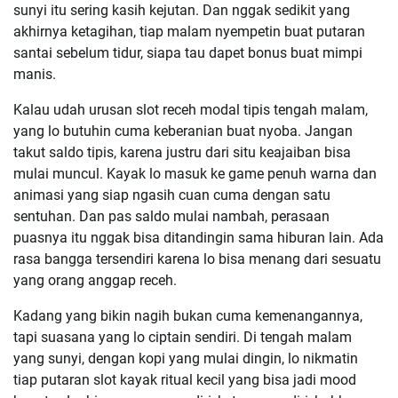
sunyi itu sering kasih kejutan. Dan nggak sedikit yang
akhirnya ketagihan, tiap malam nyempetin buat putaran
santai sebelum tidur, siapa tau dapet bonus buat mimpi
manis.
Kalau udah urusan slot receh modal tipis tengah malam,
yang lo butuhin cuma keberanian buat nyoba. Jangan
takut saldo tipis, karena justru dari situ keajaiban bisa
mulai muncul. Kayak lo masuk ke game penuh warna dan
animasi yang siap ngasih cuan cuma dengan satu
sentuhan. Dan pas saldo mulai nambah, perasaan
puasnya itu nggak bisa ditandingin sama hiburan lain. Ada
rasa bangga tersendiri karena lo bisa menang dari sesuatu
yang orang anggap receh.
Kadang yang bikin nagih bukan cuma kemenangannya,
tapi suasana yang lo ciptain sendiri. Di tengah malam
yang sunyi, dengan kopi yang mulai dingin, lo nikmatin
tiap putaran slot kayak ritual kecil yang bisa jadi mood