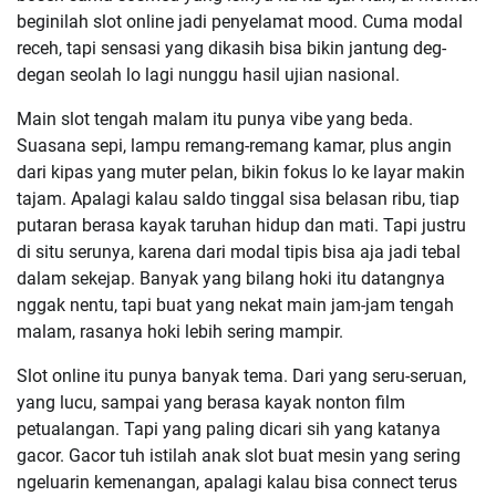
beginilah slot online jadi penyelamat mood. Cuma modal
receh, tapi sensasi yang dikasih bisa bikin jantung deg-
degan seolah lo lagi nunggu hasil ujian nasional.
Main slot tengah malam itu punya vibe yang beda.
Suasana sepi, lampu remang-remang kamar, plus angin
dari kipas yang muter pelan, bikin fokus lo ke layar makin
tajam. Apalagi kalau saldo tinggal sisa belasan ribu, tiap
putaran berasa kayak taruhan hidup dan mati. Tapi justru
di situ serunya, karena dari modal tipis bisa aja jadi tebal
dalam sekejap. Banyak yang bilang hoki itu datangnya
nggak nentu, tapi buat yang nekat main jam-jam tengah
malam, rasanya hoki lebih sering mampir.
Slot online itu punya banyak tema. Dari yang seru-seruan,
yang lucu, sampai yang berasa kayak nonton film
petualangan. Tapi yang paling dicari sih yang katanya
gacor. Gacor tuh istilah anak slot buat mesin yang sering
ngeluarin kemenangan, apalagi kalau bisa connect terus