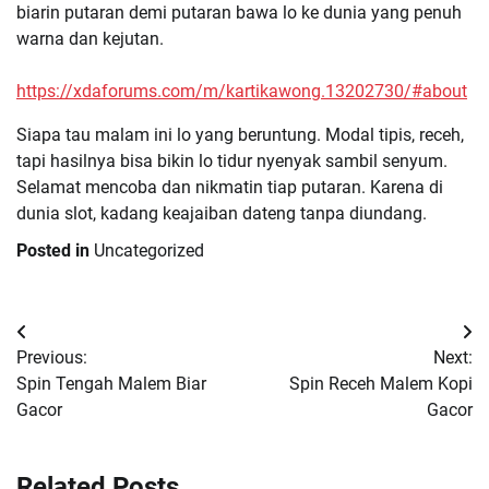
biarin putaran demi putaran bawa lo ke dunia yang penuh
warna dan kejutan.
https://xdaforums.com/m/kartikawong.13202730/#about
Siapa tau malam ini lo yang beruntung. Modal tipis, receh,
tapi hasilnya bisa bikin lo tidur nyenyak sambil senyum.
Selamat mencoba dan nikmatin tiap putaran. Karena di
dunia slot, kadang keajaiban dateng tanpa diundang.
Posted in
Uncategorized
Post
Previous:
Next:
navigation
Spin Tengah Malem Biar
Spin Receh Malem Kopi
Gacor
Gacor
Related Posts