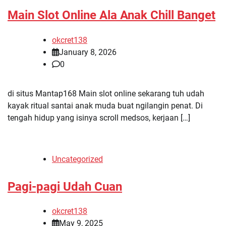
Main Slot Online Ala Anak Chill Banget
okcret138
January 8, 2026
0
di situs Mantap168 Main slot online sekarang tuh udah
kayak ritual santai anak muda buat ngilangin penat. Di
tengah hidup yang isinya scroll medsos, kerjaan […]
Uncategorized
Pagi-pagi Udah Cuan
okcret138
May 9, 2025