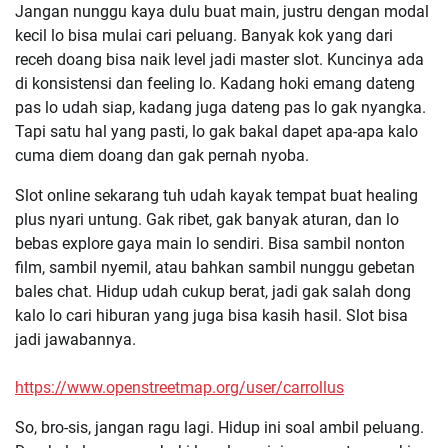
Jangan nunggu kaya dulu buat main, justru dengan modal
kecil lo bisa mulai cari peluang. Banyak kok yang dari
receh doang bisa naik level jadi master slot. Kuncinya ada
di konsistensi dan feeling lo. Kadang hoki emang dateng
pas lo udah siap, kadang juga dateng pas lo gak nyangka.
Tapi satu hal yang pasti, lo gak bakal dapet apa-apa kalo
cuma diem doang dan gak pernah nyoba.
Slot online sekarang tuh udah kayak tempat buat healing
plus nyari untung. Gak ribet, gak banyak aturan, dan lo
bebas explore gaya main lo sendiri. Bisa sambil nonton
film, sambil nyemil, atau bahkan sambil nunggu gebetan
bales chat. Hidup udah cukup berat, jadi gak salah dong
kalo lo cari hiburan yang juga bisa kasih hasil. Slot bisa
jadi jawabannya.
https://www.openstreetmap.org/user/carrollus
So, bro-sis, jangan ragu lagi. Hidup ini soal ambil peluang.