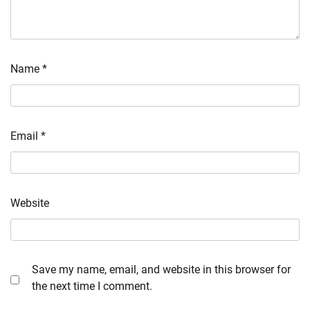
Name
*
Email
*
Website
Save my name, email, and website in this browser for
the next time I comment.