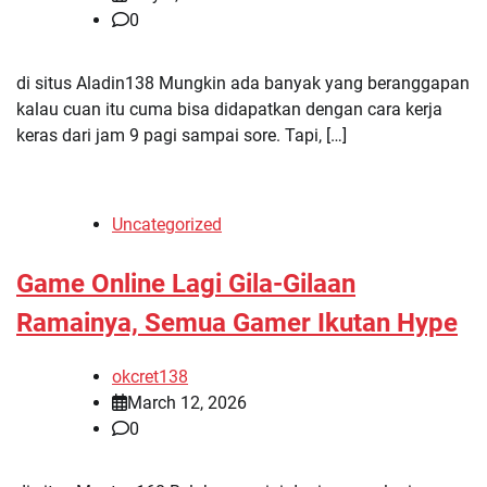
0
di situs Aladin138 Mungkin ada banyak yang beranggapan
kalau cuan itu cuma bisa didapatkan dengan cara kerja
keras dari jam 9 pagi sampai sore. Tapi, […]
Uncategorized
Game Online Lagi Gila-Gilaan
Ramainya, Semua Gamer Ikutan Hype
okcret138
March 12, 2026
0