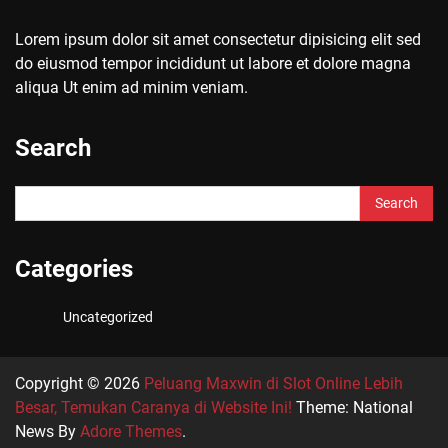
Lorem ipsum dolor sit amet consectetur dipisicing elit sed
do eiusmod tempor incididunt ut labore et dolore magna
aliqua Ut enim ad minim veniam.
Search
Search
for:
Categories
Uncategorized
Copyright © 2026
Peluang Maxwin di Slot Online Lebih
Besar, Temukan Caranya di Website Ini!
Theme: National
News By
Adore Themes
.