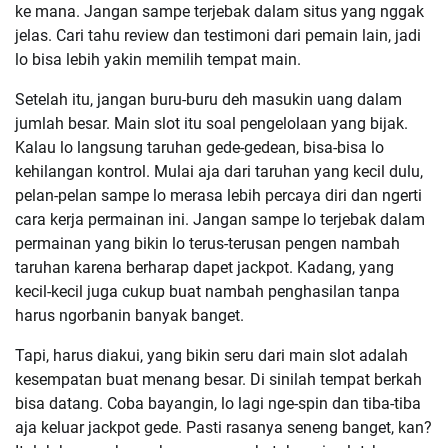
ke mana. Jangan sampe terjebak dalam situs yang nggak
jelas. Cari tahu review dan testimoni dari pemain lain, jadi
lo bisa lebih yakin memilih tempat main.
Setelah itu, jangan buru-buru deh masukin uang dalam
jumlah besar. Main slot itu soal pengelolaan yang bijak.
Kalau lo langsung taruhan gede-gedean, bisa-bisa lo
kehilangan kontrol. Mulai aja dari taruhan yang kecil dulu,
pelan-pelan sampe lo merasa lebih percaya diri dan ngerti
cara kerja permainan ini. Jangan sampe lo terjebak dalam
permainan yang bikin lo terus-terusan pengen nambah
taruhan karena berharap dapet jackpot. Kadang, yang
kecil-kecil juga cukup buat nambah penghasilan tanpa
harus ngorbanin banyak banget.
Tapi, harus diakui, yang bikin seru dari main slot adalah
kesempatan buat menang besar. Di sinilah tempat berkah
bisa datang. Coba bayangin, lo lagi nge-spin dan tiba-tiba
aja keluar jackpot gede. Pasti rasanya seneng banget, kan?