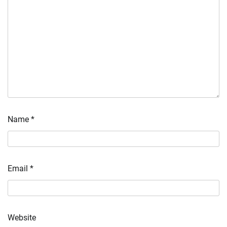
Name
*
Email
*
Website