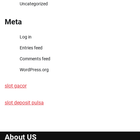
Uncategorized
Meta
Log in
Entries feed
Comments feed
WordPress.org
slot gacor
slot deposit pulsa
About US