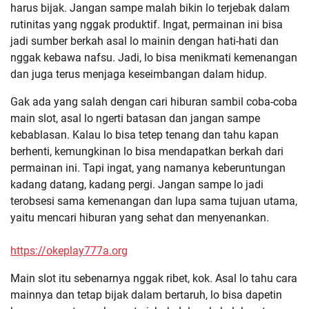
harus bijak. Jangan sampe malah bikin lo terjebak dalam
rutinitas yang nggak produktif. Ingat, permainan ini bisa
jadi sumber berkah asal lo mainin dengan hati-hati dan
nggak kebawa nafsu. Jadi, lo bisa menikmati kemenangan
dan juga terus menjaga keseimbangan dalam hidup.
Gak ada yang salah dengan cari hiburan sambil coba-coba
main slot, asal lo ngerti batasan dan jangan sampe
kebablasan. Kalau lo bisa tetep tenang dan tahu kapan
berhenti, kemungkinan lo bisa mendapatkan berkah dari
permainan ini. Tapi ingat, yang namanya keberuntungan
kadang datang, kadang pergi. Jangan sampe lo jadi
terobsesi sama kemenangan dan lupa sama tujuan utama,
yaitu mencari hiburan yang sehat dan menyenankan.
https://okeplay777a.org
Main slot itu sebenarnya nggak ribet, kok. Asal lo tahu cara
mainnya dan tetap bijak dalam bertaruh, lo bisa dapetin