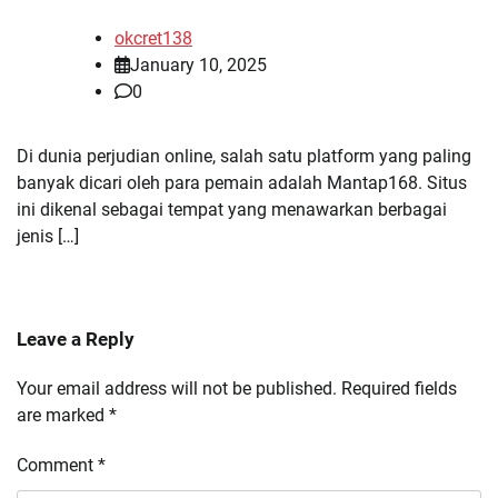
okcret138
January 10, 2025
0
Di dunia perjudian online, salah satu platform yang paling
banyak dicari oleh para pemain adalah Mantap168. Situs
ini dikenal sebagai tempat yang menawarkan berbagai
jenis […]
Leave a Reply
Your email address will not be published.
Required fields
are marked
*
Comment
*