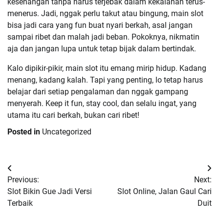
kesenangan tanpa harus terjebak dalam kekalahan terus-
menerus. Jadi, nggak perlu takut atau bingung, main slot
bisa jadi cara yang fun buat nyari berkah, asal jangan
sampai ribet dan malah jadi beban. Pokoknya, nikmatin
aja dan jangan lupa untuk tetap bijak dalam bertindak.
Kalo dipikir-pikir, main slot itu emang mirip hidup. Kadang
menang, kadang kalah. Tapi yang penting, lo tetap harus
belajar dari setiap pengalaman dan nggak gampang
menyerah. Keep it fun, stay cool, dan selalu ingat, yang
utama itu cari berkah, bukan cari ribet!
Posted in
Uncategorized
Post
Previous:
Next:
navigation
Slot Bikin Gue Jadi Versi
Slot Online, Jalan Gaul Cari
Terbaik
Duit